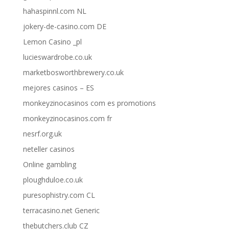
hahaspinnl.com NL
jokery-de-casino.com DE
Lemon Casino _pl
lucieswardrobe.co.uk
marketbosworthbrewery.co.uk
mejores casinos – ES
monkeyzinocasinos com es promotions
monkeyzinocasinos.com fr
nesrf.org.uk
neteller casinos
Online gambling
ploughduloe.co.uk
puresophistry.com CL
terracasino.net Generic
thebutchers.club CZ