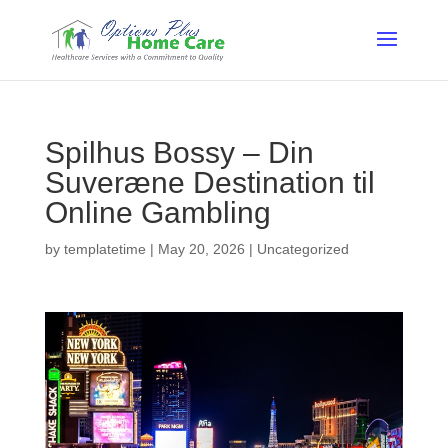
Spilhus Bossy – Din
Suveræne Destination til
Online Gambling
by
templatetime
|
May 20, 2026
|
Uncategorized