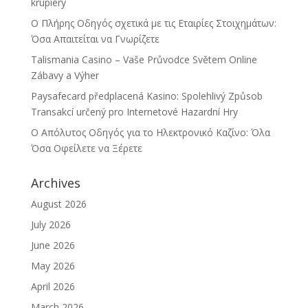
krupiéry
Ο Πλήρης Οδηγός σχετικά με τις Εταιρίες Στοιχημάτων:
Όσα Απαιτείται να Γνωρίζετε
Talismania Casino – Vaše Průvodce Světem Online
Zábavy a Výher
Paysafecard předplacená Kasino: Spolehlivý Způsob
Transakcí určený pro Internetové Hazardní Hry
Ο Απόλυτος Οδηγός για το Ηλεκτρονικό Καζίνο: Όλα
Όσα Οφείλετε να Ξέρετε
Archives
August 2026
July 2026
June 2026
May 2026
April 2026
March 2026