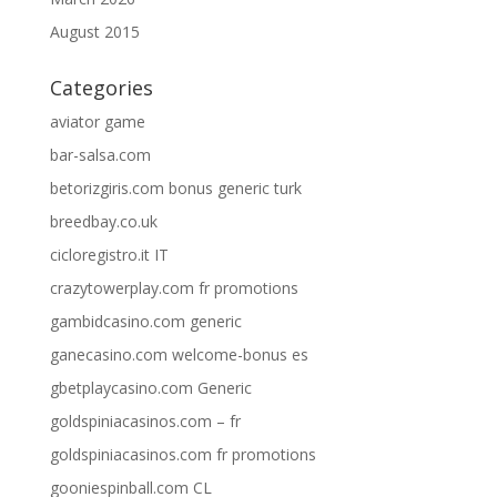
August 2015
Categories
aviator game
bar-salsa.com
betorizgiris.com bonus generic turk
breedbay.co.uk
cicloregistro.it IT
crazytowerplay.com fr promotions
gambidcasino.com generic
ganecasino.com welcome-bonus es
gbetplaycasino.com Generic
goldspiniacasinos.com – fr
goldspiniacasinos.com fr promotions
gooniespinball.com CL