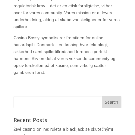
regulatorisk krav – det er en etisk forpligtelse, vi har
over for vores community. Vores mission er at levere
underholdning, aldrig at skabe vanskeligheder for vores
spillere.
Casino Bossy symboliserer fremtiden for online
hasardspil i Danmark – en løsning hvor teknologi,
sikkerhed samt spillertilfredshed forenes i perfekt
harmoni. Bliv en del af vores voksende community og
oplev forskellen på et kasino, som virkelig sætter
gambleren først.
Recent Posts
Živé casino online: ruleta a blackjack se skutečnými