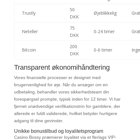
50
Trustly
Øjeblikkelig
Grat
DKK
75
Neteller
0-24 timer
Grat
DKK
200
Bitcoin
0-6 timer
Ing
DKK
Transparent økonomihåndtering
Vores finansielle processer er designet med
brugervenlighed for øje. Når du ansøger om en
udbetaling, behandler vores sikkerhedsteam din
forespørgsel prompte, typisk inden for 12 timer. Vi har
fjernet unødvendige verifikationstrin for gamblere, der
allerede er fuldt validerede, hvilket betyder hurtigere
adgang til dine gevinster.
Unikke bonustilbud og loyalitetsprogram
Casino Bossy præmierer loyalitet via et flerlags VIP-