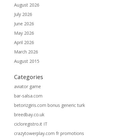
August 2026
July 2026
June 2026
May 2026
April 2026
March 2026
August 2015
Categories
aviator game
bar-salsa.com
betorizgiris.com bonus generic turk
breedbay.co.uk
cicloregistro.it IT
crazytowerplay.com fr promotions