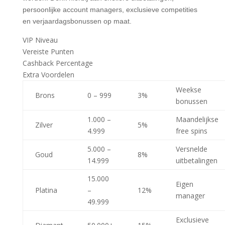
persoonlijke account managers, exclusieve competities
en verjaardagsbonussen op maat.
VIP Niveau
Vereiste Punten
Cashback Percentage
Extra Voordelen
Weekse
Brons
0 – 999
3%
bonussen
1.000 –
Maandelijkse
Zilver
5%
4.999
free spins
5.000 –
Versnelde
Goud
8%
14.999
uitbetalingen
15.000
Eigen
Platina
–
12%
manager
49.999
Exclusieve