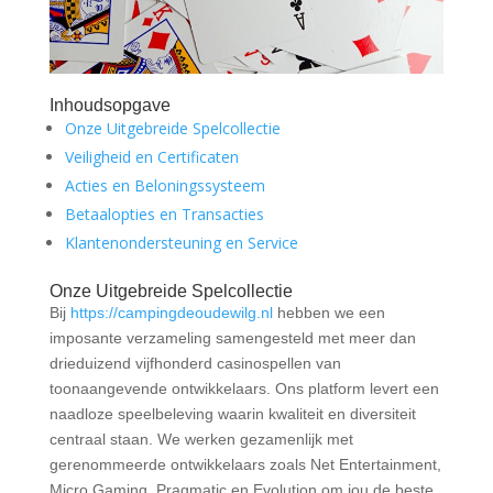
Inhoudsopgave
Onze Uitgebreide Spelcollectie
Veiligheid en Certificaten
Acties en Beloningssysteem
Betaalopties en Transacties
Klantenondersteuning en Service
Onze Uitgebreide Spelcollectie
Bij
https://campingdeoudewilg.nl
hebben we een
imposante verzameling samengesteld met meer dan
drieduizend vijfhonderd casinospellen van
toonaangevende ontwikkelaars. Ons platform levert een
naadloze speelbeleving waarin kwaliteit en diversiteit
centraal staan. We werken gezamenlijk met
gerenommeerde ontwikkelaars zoals Net Entertainment,
Micro Gaming, Pragmatic en Evolution om jou de beste