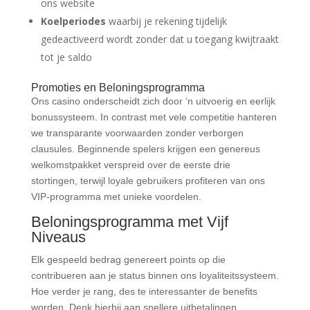
ons website
Koelperiodes
waarbij je rekening tijdelijk
gedeactiveerd wordt zonder dat u toegang kwijtraakt
tot je saldo
Promoties en Beloningsprogramma
Ons casino onderscheidt zich door ‘n uitvoerig en eerlijk
bonussysteem. In contrast met vele competitie hanteren
we transparante voorwaarden zonder verborgen
clausules. Beginnende spelers krijgen een genereus
welkomstpakket verspreid over de eerste drie
stortingen, terwijl loyale gebruikers profiteren van ons
VIP-programma met unieke voordelen.
Beloningsprogramma met Vijf
Niveaus
Elk gespeeld bedrag genereert points op die
contribueren aan je status binnen ons loyaliteitssysteem.
Hoe verder je rang, des te interessanter de benefits
worden. Denk hierbij aan snellere uitbetalingen,