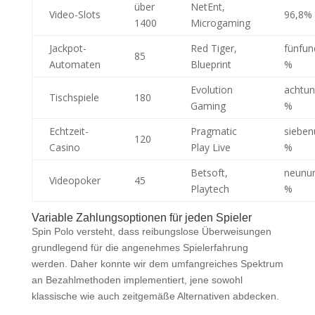
über
NetEnt,
Video-Slots
96,8%
1400
Microgaming
Jackpot-
Red Tiger,
fünfu
85
Automaten
Blueprint
%
Evolution
achtu
Tischspiele
180
Gaming
%
Echtzeit-
Pragmatic
siebe
120
Casino
Play Live
%
Betsoft,
neunu
Videopoker
45
Playtech
%
Variable Zahlungsoptionen für jeden Spieler
Spin Polo versteht, dass reibungslose Überweisungen
grundlegend für die angenehmes Spielerfahrung
werden. Daher konnte wir dem umfangreiches Spektrum
an Bezahlmethoden implementiert, jene sowohl
klassische wie auch zeitgemäße Alternativen abdecken.