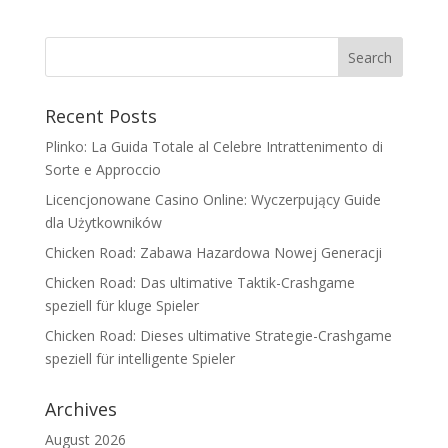
Recent Posts
Plinko: La Guida Totale al Celebre Intrattenimento di
Sorte e Approccio
Licencjonowane Casino Online: Wyczerpujący Guide
dla Użytkowników
Chicken Road: Zabawa Hazardowa Nowej Generacji
Chicken Road: Das ultimative Taktik-Crashgame
speziell für kluge Spieler
Chicken Road: Dieses ultimative Strategie-Crashgame
speziell für intelligente Spieler
Archives
August 2026