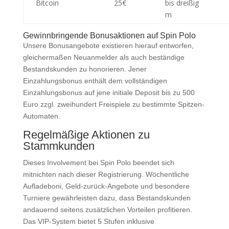
Bitcoin
25€
bis dreißig
m
Gewinnbringende Bonusaktionen auf Spin Polo
Unsere Bonusangebote existieren hierauf entworfen,
gleichermaßen Neuanmelder als auch beständige
Bestandskunden zu honorieren. Jener
Einzahlungsbonus enthält dem vollständigen
Einzahlungsbonus auf jene initiale Deposit bis zu 500
Euro zzgl. zweihundert Freispiele zu bestimmte Spitzen-
Automaten.
Regelmäßige Aktionen zu
Stammkunden
Dieses Involvement bei Spin Polo beendet sich
mitnichten nach dieser Registrierung. Wöchentliche
Aufladeboni, Geld-zurück-Angebote und besondere
Turniere gewährleisten dazu, dass Bestandskunden
andauernd seitens zusätzlichen Vorteilen profitieren.
Das VIP-System bietet 5 Stufen inklusive