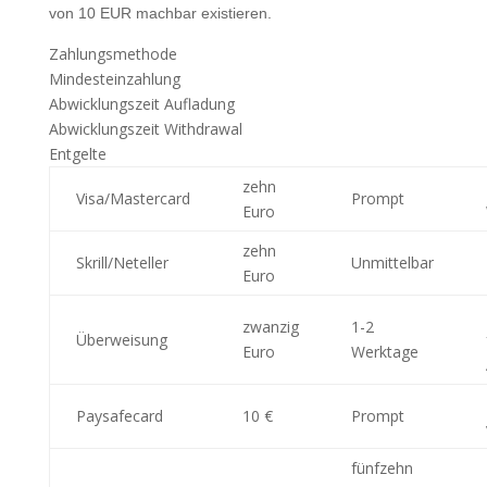
von 10 EUR machbar existieren.
Zahlungsmethode
Mindesteinzahlung
Abwicklungszeit Aufladung
Abwicklungszeit Withdrawal
Entgelte
zehn
Visa/Mastercard
Prompt
Euro
zehn
Skrill/Neteller
Unmittelbar
Euro
zwanzig
1-2
Überweisung
Euro
Werktage
Paysafecard
10 €
Prompt
fünfzehn