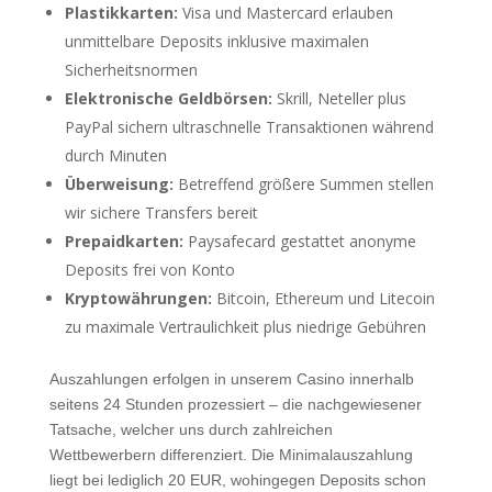
Plastikkarten:
Visa und Mastercard erlauben
unmittelbare Deposits inklusive maximalen
Sicherheitsnormen
Elektronische Geldbörsen:
Skrill, Neteller plus
PayPal sichern ultraschnelle Transaktionen während
durch Minuten
Überweisung:
Betreffend größere Summen stellen
wir sichere Transfers bereit
Prepaidkarten:
Paysafecard gestattet anonyme
Deposits frei von Konto
Kryptowährungen:
Bitcoin, Ethereum und Litecoin
zu maximale Vertraulichkeit plus niedrige Gebühren
Auszahlungen erfolgen in unserem Casino innerhalb
seitens 24 Stunden prozessiert – die nachgewiesener
Tatsache, welcher uns durch zahlreichen
Wettbewerbern differenziert. Die Minimalauszahlung
liegt bei lediglich 20 EUR, wohingegen Deposits schon