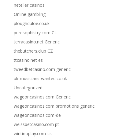
neteller casinos
Online gambling
ploughduloe.co.uk
puresophistry.com CL
terracasino.net Generic
thebutchers.club CZ
ttcasino.net es
tweedbetcasino.com generic
uk-musicians-wanted.co.uk
Uncategorized
wageoncasinos.com Generic
wageoncasinos.com promotions generic
wageoncasinos.com-de
weissbetcasino.com pt
wintinoplay.com-cs