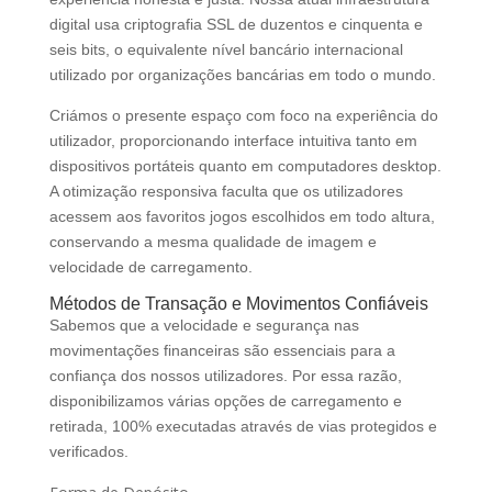
digital usa criptografia SSL de duzentos e cinquenta e
seis bits, o equivalente nível bancário internacional
utilizado por organizações bancárias em todo o mundo.
Criámos o presente espaço com foco na experiência do
utilizador, proporcionando interface intuitiva tanto em
dispositivos portáteis quanto em computadores desktop.
A otimização responsiva faculta que os utilizadores
acessem aos favoritos jogos escolhidos em todo altura,
conservando a mesma qualidade de imagem e
velocidade de carregamento.
Métodos de Transação e Movimentos Confiáveis
Sabemos que a velocidade e segurança nas
movimentações financeiras são essenciais para a
confiança dos nossos utilizadores. Por essa razão,
disponibilizamos várias opções de carregamento e
retirada, 100% executadas através de vias protegidos e
verificados.