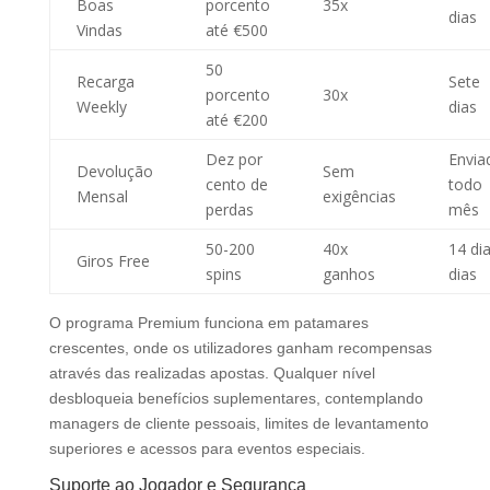
Boas
porcento
35x
dias
Vindas
até €500
50
Recarga
Sete
porcento
30x
Weekly
dias
até €200
Dez por
Envia
Devolução
Sem
cento de
todo
Mensal
exigências
perdas
mês
50-200
40x
14 di
Giros Free
spins
ganhos
dias
O programa Premium funciona em patamares
crescentes, onde os utilizadores ganham recompensas
através das realizadas apostas. Qualquer nível
desbloqueia benefícios suplementares, contemplando
managers de cliente pessoais, limites de levantamento
superiores e acessos para eventos especiais.
Suporte ao Jogador e Segurança