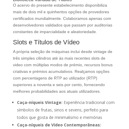
O acervo do presente estabelecimento disponibiliza
mais de dois mil e quinhentos opções de provedores
certificados mundialmente. Colaboramos apenas com
desenvolvedores validados que passam por auditorias
constantes de imparcialidade e aleatoriedade.
Slots e Títulos de Vídeo
A própria seleção de máquinas inclui desde vintage de
três simples cilindros até às mais recentes slots de
video com múltiplas modos de prémio, recursos bonus
criativas e prémios acumulativos. Realçamos opções
com percentagens de RTP ao utilizador (RTP)
superiores a noventa e seis por cento, fornecendo
melhores probabilidades aos atuais utilizadores.
Caça-níqueis Vintage:
Experiência tradicional com
símbolos de frutas, sinos e sevens, perfeito para
todos que gosta de minimalismo e memórias
Caça-níqueis de Vídeo Contemporâneas: