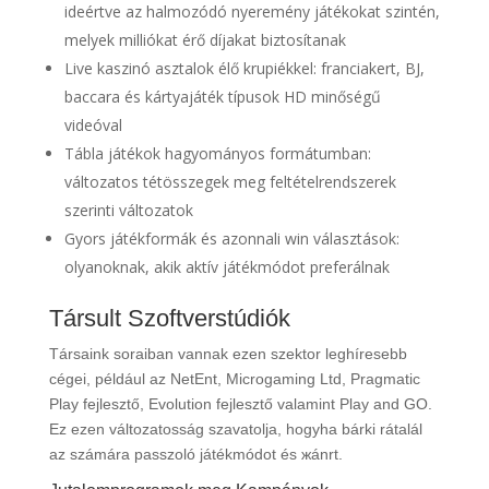
ideértve az halmozódó nyeremény játékokat szintén,
melyek milliókat érő díjakat biztosítanak
Live kaszinó asztalok élő krupiékkel: franciakert, BJ,
baccara és kártyajáték típusok HD minőségű
videóval
Tábla játékok hagyományos formátumban:
változatos tétösszegek meg feltételrendszerek
szerinti változatok
Gyors játékformák és azonnali win választások:
olyanoknak, akik aktív játékmódot preferálnak
Társult Szoftverstúdiók
Társaink soraiban vannak ezen szektor leghíresebb
cégei, például az NetEnt, Microgaming Ltd, Pragmatic
Play fejlesztő, Evolution fejlesztő valamint Play and GO.
Ez ezen változatosság szavatolja, hogyha bárki rátalál
az számára passzoló játékmódot és жánrt.