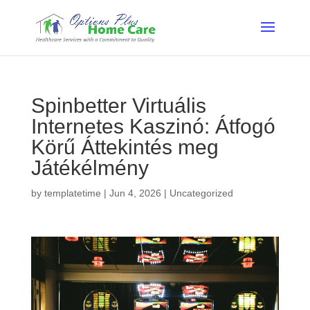
Spinbetter Virtuális
Internetes Kaszinó: Átfogó
Körű Áttekintés meg
Játékélmény
by
templatetime
|
Jun 4, 2026
|
Uncategorized