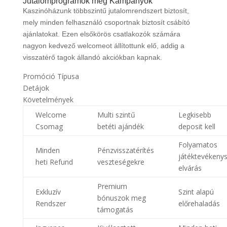
Jutalomprogramok meg Kampányok
Kaszinóházunk többszintű jutalomrendszert biztosít,
mely minden felhasználó csoportnak biztosít csábító
ajánlatokat. Ezen elsőkörös csatlakozók számára
nagyon kedvező welcomeot állítottunk elő, addig a
visszatérő tagok állandó akciókban kapnak.
Promóció Típusa
Detájok
Követelmények
Welcome
Multi szintű
Legkisebb
Csomag
betéti ajándék
deposit kell
Folyamatos
Minden
Pénzvisszatérítés
játéktevékeny
heti Refund
veszteségekre
elvárás
Premium
Exkluzív
Szint alapú
bónuszok meg
Rendszer
előrehaladás
támogatás