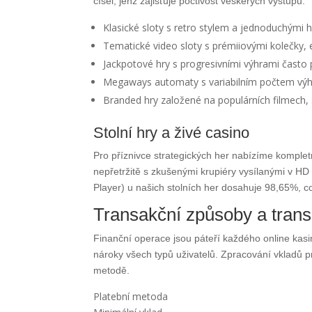
čísel, jenž zajišťuje poctivost veškerých výstupů.
Klasické sloty s retro stylem a jednoduchými
Tematické video sloty s prémiiovými kolečky, 
Jackpotové hry s progresivními výhrami často 
Megaways automaty s variabilním počtem výhern
Branded hry založené na populárních filmech, 
Stolní hry a živé casino
Pro příznivce strategických her nabízíme kompletn
nepřetržitě s zkušenými krupiéry vysílanými v HD 
Player) u našich stolních her dosahuje 98,65%, 
Transakční způsoby a tran
Finanční operace jsou páteří každého online kasin
nároky všech typů uživatelů. Zpracování vkladů p
metodě.
Platební metoda