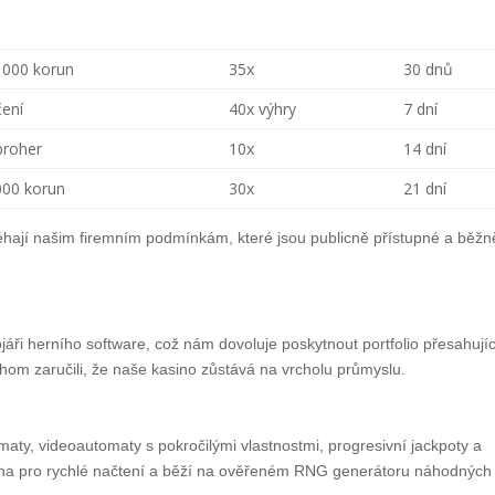
 000 korun
35x
30 dnů
čení
40x výhry
7 dní
proher
10x
14 dní
000 korun
30x
21 dní
hají našim firemním podmínkám, které jsou publicně přístupné a běžn
jáři herního software, což nám dovoluje poskytnout portfolio přesahujíc
hom zaručili, že naše kasino zůstává na vrcholu průmyslu.
maty, videoautomaty s pokročilými vlastnostmi, progresivní jackpoty a
ána pro rychlé načtení a běží na ověřeném RNG generátoru náhodných