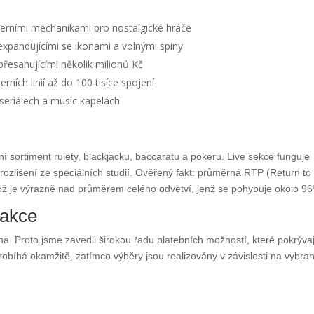
 herními mechanikami pro nostalgické hráče
expandujícími se ikonami a volnými spiny
přesahujícími několik milionů Kč
ích linií až do 100 tisíce spojení
seriálech a music kapelách
í sortiment rulety, blackjacku, baccaratu a pokeru. Live sekce funguje
rozlišení ze speciálních studií. Ověřený fakt: průměrná RTP (Return to
což je výrazně nad průměrem celého odvětví, jenž se pohybuje okolo 9
sakce
a. Proto jsme zavedli širokou řadu platebních možností, které pokrývaj
robíhá okamžitě, zatímco výběry jsou realizovány v závislosti na vybra