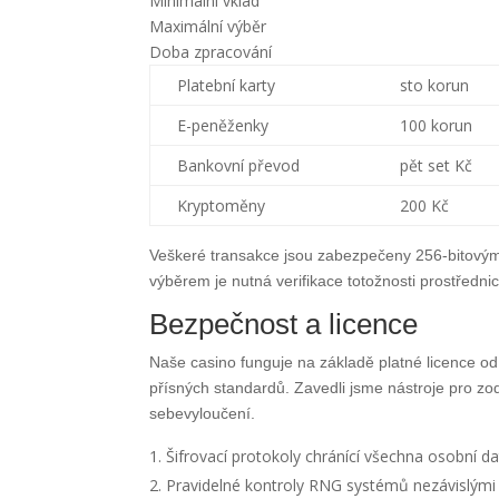
Minimální vklad
Maximální výběr
Doba zpracování
Platební karty
sto korun
E-peněženky
100 korun
Bankovní převod
pět set Kč
Kryptoměny
200 Kč
Veškeré transakce jsou zabezpečeny 256-bitový
výběrem je nutná verifikace totožnosti prostředn
Bezpečnost a licence
Naše casino funguje na základě platné licence od
přísných standardů. Zavedli jsme nástroje pro zo
sebevyloučení.
Šifrovací protokoly chránící všechna osobní 
Pravidelné kontroly RNG systémů nezávislými t