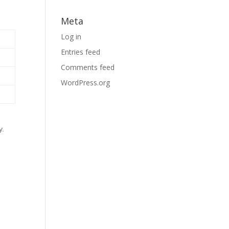
Meta
Log in
Entries feed
Comments feed
WordPress.org
y.