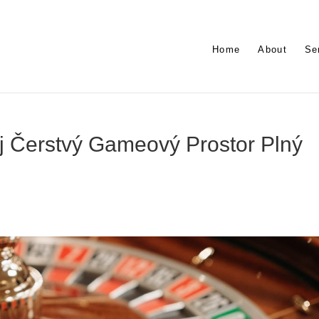
Home
About
Se
j Čerstvý Gameový Prostor Plný