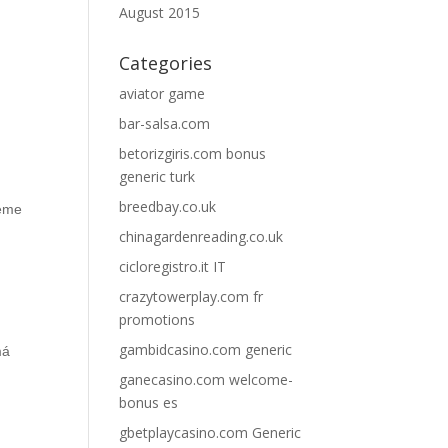
August 2015
Categories
aviator game
bar-salsa.com
betorizgiris.com bonus
generic turk
breedbay.co.uk
jeme
chinagardenreading.co.uk
cicloregistro.it IT
crazytowerplay.com fr
promotions
gambidcasino.com generic
má
ganecasino.com welcome-
bonus es
gbetplaycasino.com Generic