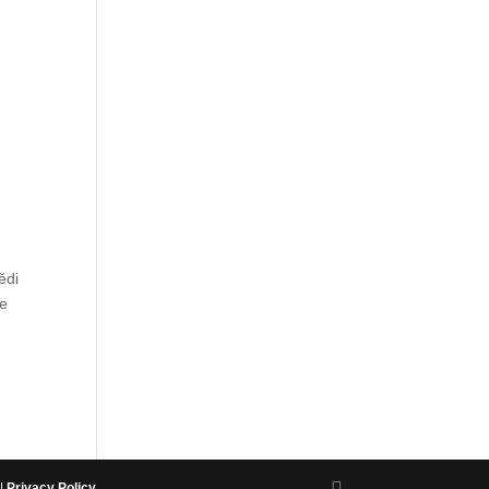
ědi
je
 |
Privacy Policy