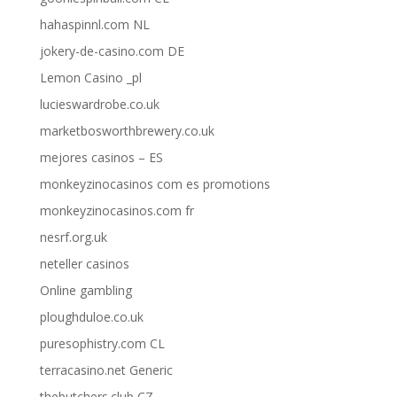
hahaspinnl.com NL
jokery-de-casino.com DE
Lemon Casino _pl
lucieswardrobe.co.uk
marketbosworthbrewery.co.uk
mejores casinos – ES
monkeyzinocasinos com es promotions
monkeyzinocasinos.com fr
nesrf.org.uk
neteller casinos
Online gambling
ploughduloe.co.uk
puresophistry.com CL
terracasino.net Generic
thebutchers.club CZ