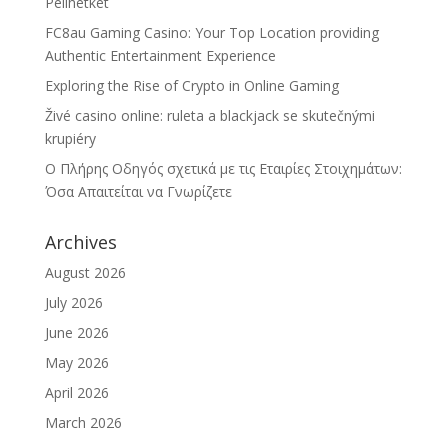
Pelihetket
FC8au Gaming Casino: Your Top Location providing
Authentic Entertainment Experience
Exploring the Rise of Crypto in Online Gaming
Živé casino online: ruleta a blackjack se skutečnými
krupiéry
Ο Πλήρης Οδηγός σχετικά με τις Εταιρίες Στοιχημάτων:
Όσα Απαιτείται να Γνωρίζετε
Archives
August 2026
July 2026
June 2026
May 2026
April 2026
March 2026