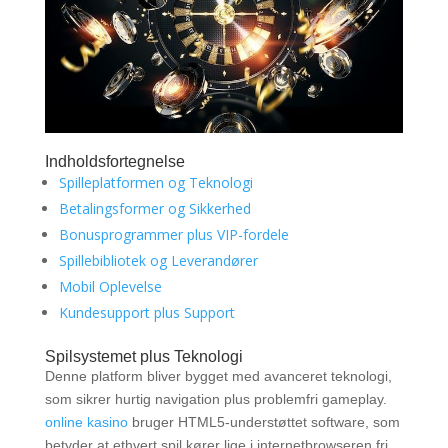
Indholdsfortegnelse
Spilleplatformen og Teknologi
Betalingsformer og Sikkerhed
Bonusprogrammer plus VIP-fordele
Spillebibliotek og Leverandører
Mobil Oplevelse
Kundesupport plus Support
Spilsystemet plus Teknologi
Denne platform bliver bygget med avanceret teknologi,
som sikrer hurtig navigation plus problemfri gameplay.
online kasino
bruger HTML5-understøttet software, som
betyder at ethvert spil kører lige i internetbrowseren fri