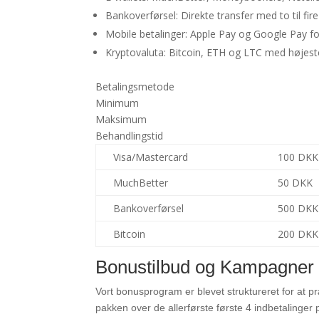
Bankoverførsel: Direkte transfer med to til fi
Mobile betalinger: Apple Pay og Google Pay fo
Kryptovaluta: Bitcoin, ETH og LTC med højes
Betalingsmetode
Minimum
Maksimum
Behandlingstid
Visa/Mastercard
100 DKK
MuchBetter
50 DKK
Bankoverførsel
500 DKK
Bitcoin
200 DKK
Bonustilbud og Kampagner
Vort bonusprogram er blevet struktureret for at 
pakken over de allerførste første 4 indbetalinger