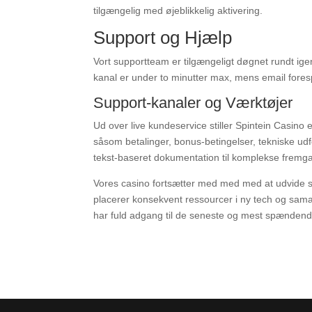
tilgængelig med øjeblikkelig aktivering.
Support og Hjælp
Vort supportteam er tilgængeligt døgnet rundt ige
kanal er under to minutter max, mens email fore
Support-kanaler og Værktøjer
Ud over live kundeservice stiller Spintein Casin
såsom betalinger, bonus-betingelser, tekniske ud
tekst-baseret dokumentation til komplekse frem
Vores casino fortsætter med med med at udvide s
placerer konsekvent ressourcer i ny tech og samarb
har fuld adgang til de seneste og mest spændende