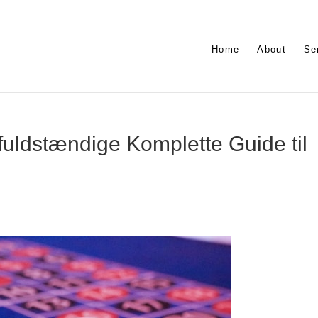
Home
About
Se
fuldstændige Komplette Guide til