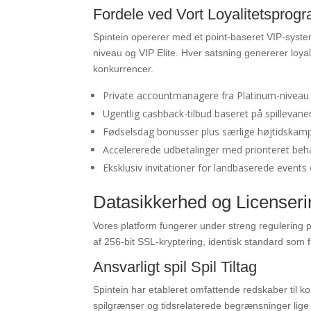
Fordele ved Vort Loyalitetsprog
Spintein opererer med et point-baseret VIP-syste
niveau og VIP Elite. Hver satsning genererer loyal
konkurrencer.
Private accountmanagere fra Platinum-niveau
Ugentlig cashback-tilbud baseret på spillevane
Fødselsdag bonusser plus særlige højtidskam
Accelererede udbetalinger med prioriteret beh
Eksklusiv invitationer for landbaserede events
Datasikkerhed og Licenseri
Vores platform fungerer under streng regulering p
af 256-bit SSL-kryptering, identisk standard som fi
Ansvarligt spil Spil Tiltag
Spintein har etableret omfattende redskaber til ko
spilgrænser og tidsrelaterede begrænsninger lige 