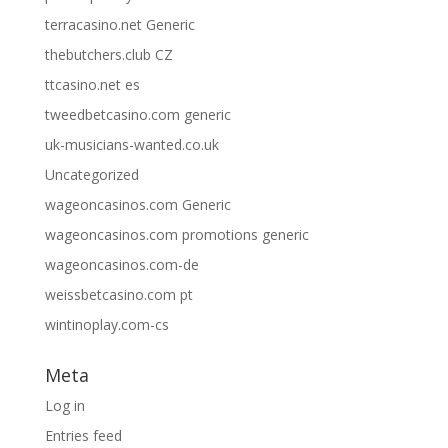
terracasino.net Generic
thebutchers.club CZ
ttcasino.net es
tweedbetcasino.com generic
uk-musicians-wanted.co.uk
Uncategorized
wageoncasinos.com Generic
wageoncasinos.com promotions generic
wageoncasinos.com-de
weissbetcasino.com pt
wintinoplay.com-cs
Meta
Log in
Entries feed