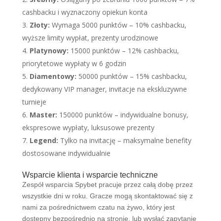
cashbacku i wyznaczony opiekun konta
Złoty:
Wymaga 5000 punktów – 10% cashbacku,
wyższe limity wypłat, prezenty urodzinowe
Platynowy:
15000 punktów – 12% cashbacku,
priorytetowe wypłaty w 6 godzin
Diamentowy:
50000 punktów – 15% cashbacku,
dedykowany VIP manager, invitacje na ekskluzywne
turnieje
Master:
150000 punktów – indywidualne bonusy,
ekspresowe wypłaty, luksusowe prezenty
Legend:
Tylko na invitację – maksymalne benefity
dostosowane indywidualnie
Wsparcie klienta i wsparcie techniczne
Zespół wsparcia Spybet pracuje przez całą dobę przez
wszystkie dni w roku. Gracze mogą skontaktować się z
nami za pośrednictwem czatu na żywo, który jest
dostępny bezpośrednio na stronie, lub wysłać zapytanie