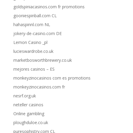
goldspiniacasinos.com fr promotions
gooniespinball.com CL
hahaspinnl.com NL
jokery-de-casino.com DE
Lemon Casino _pl
lucieswardrobe.co.uk
marketbosworthbrewery.co.uk
mejores casinos – ES
monkeyzinocasinos com es promotions
monkeyzinocasinos.com fr
nesrf.org.uk
neteller casinos
Online gambling
ploughduloe.co.uk
puresophistry.com CL