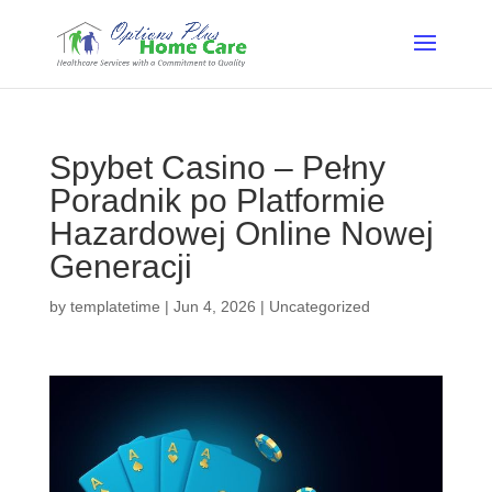
Spybet Casino – Pełny
Poradnik po Platformie
Hazardowej Online Nowej
Generacji
by
templatetime
|
Jun 4, 2026
|
Uncategorized