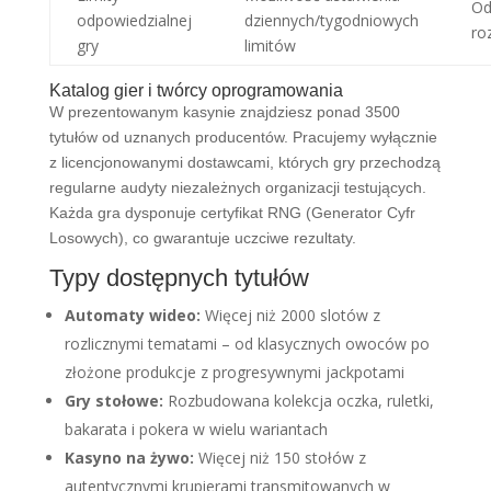
Od
odpowiedzialnej
dziennych/tygodniowych
ro
gry
limitów
Katalog gier i twórcy oprogramowania
W prezentowanym kasynie znajdziesz ponad 3500
tytułów od uznanych producentów. Pracujemy wyłącznie
z licencjonowanymi dostawcami, których gry przechodzą
regularne audyty niezależnych organizacji testujących.
Każda gra dysponuje certyfikat RNG (Generator Cyfr
Losowych), co gwarantuje uczciwe rezultaty.
Typy dostępnych tytułów
Automaty wideo:
Więcej niż 2000 slotów z
rozlicznymi tematami – od klasycznych owoców po
złożone produkcje z progresywnymi jackpotami
Gry stołowe:
Rozbudowana kolekcja oczka, ruletki,
bakarata i pokera w wielu wariantach
Kasyno na żywo:
Więcej niż 150 stołów z
autentycznymi krupierami transmitowanych w