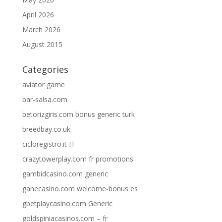
April 2026
March 2026
August 2015
Categories
aviator game
bar-salsa.com
betorizgiris.com bonus generic turk
breedbay.co.uk
cicloregistro.it IT
crazytowerplay.com fr promotions
gambidcasino.com generic
ganecasino.com welcome-bonus es
gbetplaycasino.com Generic
goldspiniacasinos.com – fr