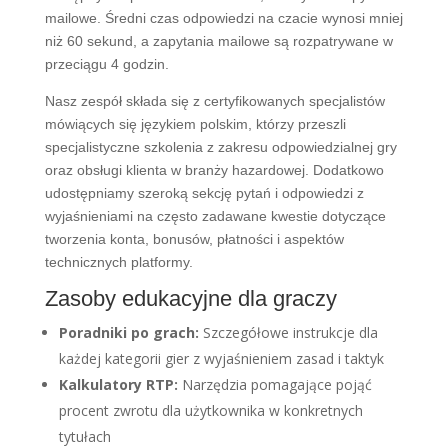
mailowe. Średni czas odpowiedzi na czacie wynosi mniej
niż 60 sekund, a zapytania mailowe są rozpatrywane w
przeciągu 4 godzin.
Nasz zespół składa się z certyfikowanych specjalistów
mówiących się językiem polskim, którzy przeszli
specjalistyczne szkolenia z zakresu odpowiedzialnej gry
oraz obsługi klienta w branży hazardowej. Dodatkowo
udostępniamy szeroką sekcję pytań i odpowiedzi z
wyjaśnieniami na często zadawane kwestie dotyczące
tworzenia konta, bonusów, płatności i aspektów
technicznych platformy.
Zasoby edukacyjne dla graczy
Poradniki po grach:
Szczegółowe instrukcje dla
każdej kategorii gier z wyjaśnieniem zasad i taktyk
Kalkulatory RTP:
Narzędzia pomagające pojąć
procent zwrotu dla użytkownika w konkretnych
tytułach