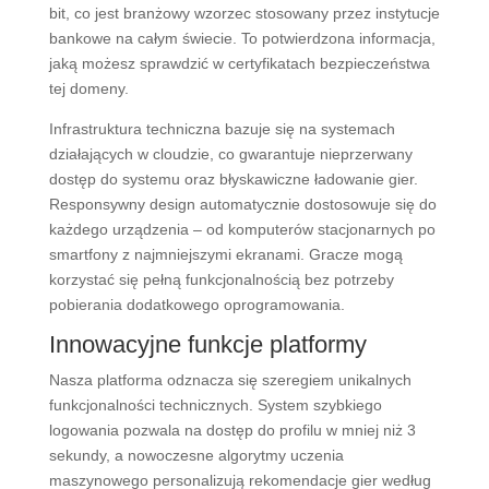
bit, co jest branżowy wzorzec stosowany przez instytucje
bankowe na całym świecie. To potwierdzona informacja,
jaką możesz sprawdzić w certyfikatach bezpieczeństwa
tej domeny.
Infrastruktura techniczna bazuje się na systemach
działających w cloudzie, co gwarantuje nieprzerwany
dostęp do systemu oraz błyskawiczne ładowanie gier.
Responsywny design automatycznie dostosowuje się do
każdego urządzenia – od komputerów stacjonarnych po
smartfony z najmniejszymi ekranami. Gracze mogą
korzystać się pełną funkcjonalnością bez potrzeby
pobierania dodatkowego oprogramowania.
Innowacyjne funkcje platformy
Nasza platforma odznacza się szeregiem unikalnych
funkcjonalności technicznych. System szybkiego
logowania pozwala na dostęp do profilu w mniej niż 3
sekundy, a nowoczesne algorytmy uczenia
maszynowego personalizują rekomendacje gier według