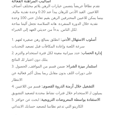
أساليب المراهنة الفعالة
نقدم نطاقاً عريضاً يتضمن خيارات الرهن يلائم مختلف أصناف
اللاعبين. القيد الأدنى للرهان يبدأ عند 0.20 وحدة نقدية مالية,
بينما يمكن للاعبين المحترفين الرهن بقيم تعادل حتى 100 وحدة
نقدية خلال الدورة المنفردة. هاته السلاسة تجعل آليتنا متاحة
لكل الناس, بدءاً من حديثي العهد إلى الخبراء.
أسلوب الاستهلال الأدنى:
انطلق بمبالغ رهن صغيرة لفهم
سرعة اللعبة وإعادة المكافآت قبل تصعيد التحديات
إدارة الحساب:
حدد ميزانية معينة لكل فترة استخدام والتزم
بتلك دون اعتبار للـ النتائج
استثمار ميزة الشراء:
ضمن قسم من المواقف, الحصول
على دورات اللف بدون مقابل ربما يمثل أكبر فعالية عن
الانتظار
التشغيل خلال أزمنة الذروة القصوى:
قسم من اللاعبين
يميلون لـ الاستخدام خلال فترات نشاط محددة لتصعيد التشويق
الاستفادة بواسطة المعروضات الترويجية:
ابحث عن حوافز
الكازينو التي تدعم نظامنا لتصعيد حسابك الابتدائي