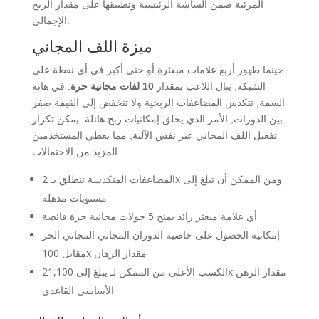
المرئية ضمن الشاشة الرئيسية وتطبيقها على مقدار الربح
الإجمالي.
ميزة اللف المجاني
حينما ظهور أربع علامات مبعثرة أو حتى أكبر في أي نقطة على
الشبكة, ينال اللاعب بمقدار
10 لفات مجانية حرة
. في هاته
السمة, تتكدس المضاعفات الربحية ولا تنخفض إلى القيمة صفر
بين الدورات, الأمر الذي يخلق إمكانيات ربح هائلة. يمكن تكرار
تفعيل اللف المجاني عبر نفس الآلية, مما يعطي المستخدمين
المزيد من الاحتمالات.
المضاعفات المتكدسة تنطلق بـ 2x ومن الممكن أن تبلغ إلى
مستويات مذهلة
أي علامة مبعثر زائد يمنح 5 جولات مجانية حرة فائضة
إمكانية الحصول على خاصية الدوران المجاني المجاني الحر
مقابل 100x مقدار الرهان
الكسب الأعلى من الممكن لـ يبلغ إلى 21,100x مقدار الرهن
الأساسي القاعدي