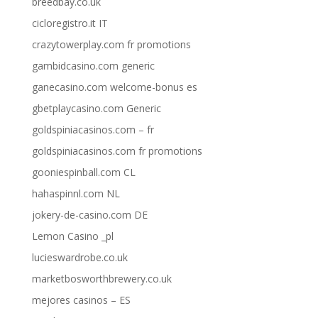
breedbay.co.uk
cicloregistro.it IT
crazytowerplay.com fr promotions
gambidcasino.com generic
ganecasino.com welcome-bonus es
gbetplaycasino.com Generic
goldspiniacasinos.com – fr
goldspiniacasinos.com fr promotions
gooniespinball.com CL
hahaspinnl.com NL
jokery-de-casino.com DE
Lemon Casino _pl
lucieswardrobe.co.uk
marketbosworthbrewery.co.uk
mejores casinos – ES