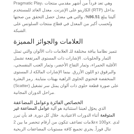
Pragmatic Play، وهي تعد فرداً من أشهر مقدمي منتجات
الكازينو على الإنترنت. معدل العائد للمستخدم (RTP) بداخل
آليتنا يبلغ
96.51%
، والتي هي معدل حصل التحقق من صحتها
وتُحسب أكبر من المعدل في قطاع منتجات السلوتس على
الشبكة.
العلامات والجوائز المميزة
تتميز نظامنا بباقة مختلفة للـ العلامات ذات الألوان والتي تمثل
الثمار والحلويات. الإشارات ذات المستوى المرتفعة تشمل
الأقلبة الحمراء، وثمار التفاح الأخضر، وثمار العنب البنفسجي،
والبرقوق ذو اللون الأزرق. بينما الإشارات المالكة لـ المستوى
المنخفضة فتحتوي الحلوى الزاهية بهيئات متباينة. رمز البعثرة
(Scatter) على صورة قطعة حلوى ذات ألوان يمثل سر تشغيل
مراحل الدوران المجانية.
الخصائص الفائزة وعوامل المضاعفة
الذي يحوّل لعبتنا استثنائية هو آلية
عوامل المضاعفة غير
المتوقعة
أثناء الدورات الاعتيادية. خلال كل دورة, قد بأن تبرز
علامات تضاعف تتكون من أرقام تنحصر ما بين 2x و100x. لدى
تنال فوزاً, يجري تجميع كافة مستويات المضاعفات الربحية