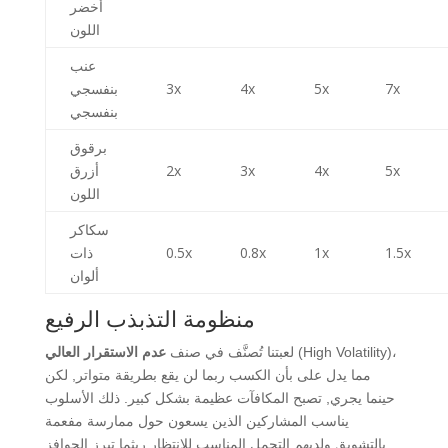
أخضر
اللون
عنب
7x
5x
4x
3x
بنفسجي
بنفسجي
برقوق
5x
4x
3x
2x
أزرق
اللون
سكاكر
1.5x
1x
0.8x
0.5x
ذات
ألوان
منظومة التذبذب الرفيع
(High Volatility)،
لعبتنا تُصنَّف في صنف
عدم الاستقرار العالي
مما يدل على بأن الكسب ربما لن يقع بطريقة متواتر, لكن
حينما يجري, تصبح المكافآت عظيمة بشكل كبير. ذلك الأسلوب
يناسب المشاركين الذين يسعون حول ممارسة مفعمة
بالتشويق ولديهم التحمل المناسب للانتظار ريثما تبرز الحوافز