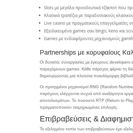
Slots με μεγάλα προοδευτικά τζάκποτ που 
Κλασικά τραπέζια με παραδοσιακούς κλασικού
Live casino με πραγματικούς επαγγελματίες ν
Εξειδικευμένα games σαν bingo, keno και scr
Games με ενδιαφέροντες μηχανισμούς gamifi
Partnerships με κορυφαίους Κ
Οι δυνατές συνεργασίες με έγκυρους developers 
παρεχόμενων games. Κάθε πάροχος φέρνει τη δικ
δημιουργώντας μια πλούσια ποικιλόμορφη βιβλιοθή
Οι προηγμένοι μηχανισμοί RNG (Random Number 
παρόχους ελέγχονται συχνά από ανεξάρτητα εργα
αποτελεσμάτων. Το ποσοστό RTP (Return to Playe
πραγματοποιούν τεκμηριωμένες επιλογές.
Επιβραβεύσεις & Διαφημιστ
Το εξελιγμένο τοπίο των επιβραβεύσεων έχει εξε