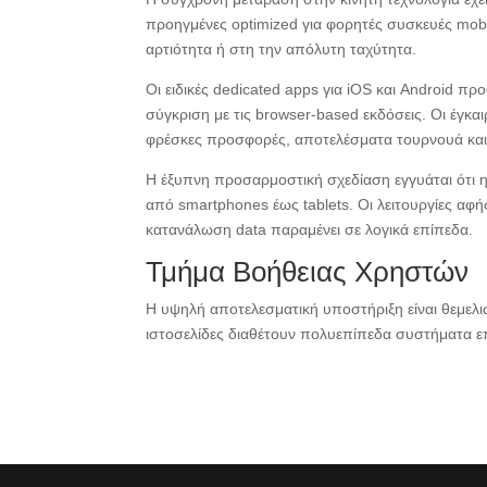
προηγμένες optimized για φορητές συσκευές mob
αρτιότητα ή στη την απόλυτη ταχύτητα.
Οι ειδικές dedicated apps για iOS και Android
σύγκριση με τις browser-based εκδόσεις. Οι έγκα
φρέσκες προσφορές, αποτελέσματα τουρνουά και 
Η έξυπνη προσαρμοστική σχεδίαση εγγυάται ότι 
από smartphones έως tablets. Οι λειτουργίες αφή
κατανάλωση data παραμένει σε λογικά επίπεδα.
Τμήμα Βοήθειας Χρηστών
Η υψηλή αποτελεσματική υποστήριξη είναι θεμελι
ιστοσελίδες διαθέτουν πολυεπίπεδα συστήματα επ