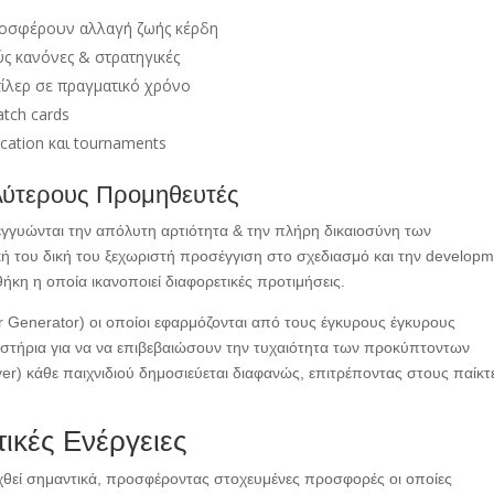
προσφέρουν αλλαγή ζωής κέρδη
ς κανόνες & στρατηγικές
τίλερ σε πραγματικό χρόνο
atch cards
cation και tournaments
αλύτερους Προμηθευτές
εγγυώνται την απόλυτη αρτιότητα & την πλήρη δικαιοσύνη των
ή του δική του ξεχωριστή προσέγγιση στο σχεδιασμό και την developm
κη η οποία ικανοποιεί διαφορετικές προτιμήσεις.
Generator) οι οποίοι εφαρμόζονται από τους έγκυρους έγκυρους
στήρια για να να επιβεβαιώσουν την τυχαιότητα των προκύπτοντων
r) κάθε παιχνιδιού δημοσιεύεται διαφανώς, επιτρέποντας στους παίκτ
ικές Ενέργειες
λιχθεί σημαντικά, προσφέροντας στοχευμένες προσφορές οι οποίες