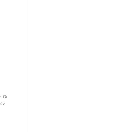
. Οι
ούν