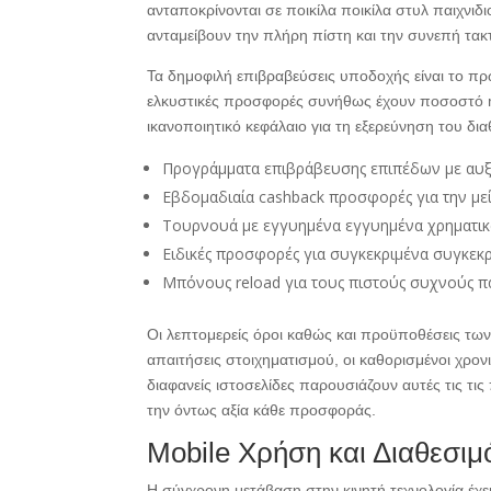
ανταποκρίνονται σε ποικίλα ποικίλα στυλ παιχνι
ανταμείβουν την πλήρη πίστη και την συνεπή τακ
Τα δημοφιλή επιβραβεύσεις υποδοχής είναι το πρ
ελκυστικές προσφορές συνήθως έχουν ποσοστό m
ικανοποιητικό κεφάλαιο για τη εξερεύνηση του δι
Προγράμματα επιβράβευσης επιπέδων με αυ
Εβδομαδιαία cashback προσφορές για την μ
Τουρνουά με εγγυημένα εγγυημένα χρηματικ
Ειδικές προσφορές για συγκεκριμένα συγκεκρ
Μπόνους reload για τους πιστούς συχνούς πα
Οι λεπτομερείς όροι καθώς και προϋποθέσεις τω
απαιτήσεις στοιχηματισμού, οι καθορισμένοι χρονι
διαφανείς ιστοσελίδες παρουσιάζουν αυτές τις τι
την όντως αξία κάθε προσφοράς.
Mobile Χρήση και Διαθεσιμ
Η σύγχρονη μετάβαση στην κινητή τεχνολογία έχει