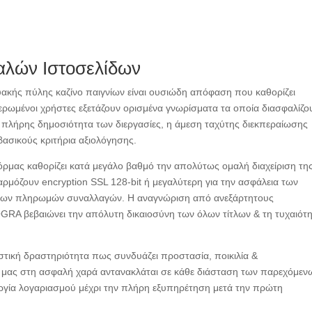
αλών Ιστοσελίδων
υακής πύλης καζίνο παιγνίων είναι ουσιώδη απόφαση που καθορίζει
μερωμένοι χρήστες εξετάζουν ορισμένα γνωρίσματα τα οποία διασφαλίζο
Η πλήρης δημοσιότητα των διεργασίες, η άμεση ταχύτης διεκπεραίωσης
ασικούς κριτήρια αξιολόγησης.
όρμας καθορίζει κατά μεγάλο βαθμό την απολύτως ομαλή διαχείριση τη
μόζουν encryption SSL 128-bit ή μεγαλύτερη για την ασφάλεια των
των πληρωμών συναλλαγών. Η αναγνώριση από ανεξάρτητους
GRA βεβαιώνει την απόλυτη δικαιοσύνη των όλων τίτλων & τη τυχαιότ
τική δραστηριότητα πως συνδυάζει προστασία, ποικιλία &
 μας στη ασφαλή χαρά αντανακλάται σε κάθε διάσταση των παρεχόμεν
υργία λογαριασμού μέχρι την πλήρη εξυπηρέτηση μετά την πρώτη