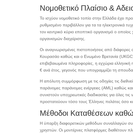
Νομοθετικό Πλαίσιο & Αδει
Το ισχύον νομοθετικό τοπίο στην Ελλάδα έχει πρ
ρυθμισμένο περιβάλλον για τα τα ηλεκτρονικά τυ
τον κεντρικό κύριο εποπτικό οργανισμό ο οποίος
οργανισμών διαχείρισης.
Οι αναγνωρισμένες πιστοποιήσεις από διάφορες α
Κουρασάο καθώς και ο Ενωμένο Βρετανία (UKGC) ν
επιβεβαιωμένα πληροφορίες, η εγχώρια ελληνική 
€ ανά έτος, γεγονός που υπογραμμίζει τη σπουδ
Η απόλυτη συμμόρφωση με τις οδηγίες τις διεθν
παράνομες παράνομες ενέργειες (AML) καθώς και
συνιστούν υποχρεωτικές διαδικασίες για όλες τις 
προστατεύουν τόσο τους Έλληνες πελάτες όσο και
Μέθοδοι Καταθέσεων καθώ
Η ύπαρξη διαφορετικών μεθόδων συναλλαγών συνι
χρηστών. Οι μοντέρνες πλατφόρμες διαθέτουν πλ