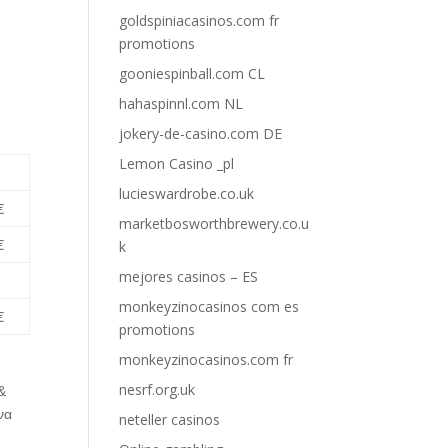
goldspiniacasinos.com fr
promotions
gooniespinball.com CL
hahaspinnl.com NL
jokery-de-casino.com DE
Lemon Casino _pl
lucieswardrobe.co.uk
€
marketbosworthbrewery.co.u
€
k
mejores casinos – ES
monkeyzinocasinos com es
€
promotions
monkeyzinocasinos.com fr
nesrf.org.uk
&
να
neteller casinos