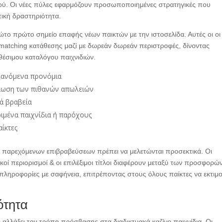
διού. Οι νέες πύλες εφαρμόζουν προσωποποιημένες στρατηγικές που
τική δραστηριότητα.
ώτο πρώτο σημείο επαφής νέων παικτών με την ιστοσελίδα. Αυτές οι οι
atching κατάθεσης μαζί με δωρεάν δωρεάν περιστροφές, δίνοντας
αθέσιμου καταλόγου παιχνιδιών.
ξανόμενα προνόμια
είωση των πιθανών απωλειών
ά βραβεία
ιμένα παιχνίδια ή παρόχους
ίκτες
ν παρεχόμενων επιβραβεύσεων πρέπει να μελετώνται προσεκτικά. Οι
κοί περιορισμοί & οι επιλέξιμοι τίτλοι διαφέρουν μεταξύ των προσφορών
ς πληροφορίες με σαφήνεια, επιτρέποντας στους όλους παίκτες να εκτιμ
ότητα
 αλλάξει τον τρόπο πρόσβασης στα διαδικτυακά καζίνο παιχνίδια. Οι