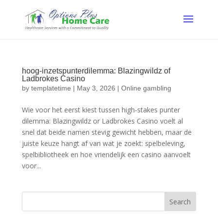
hoog-inzetspunterdilemma: Blazingwildz of
Ladbrokes Casino
by
templatetime
|
May 3, 2026
|
Online gambling
Wie voor het eerst kiest tussen high-stakes punter
dilemma: Blazingwildz or Ladbrokes Casino voelt al
snel dat beide namen stevig gewicht hebben, maar de
juiste keuze hangt af van wat je zoekt: spelbeleving,
spelbibliotheek en hoe vriendelijk een casino aanvoelt
voor...