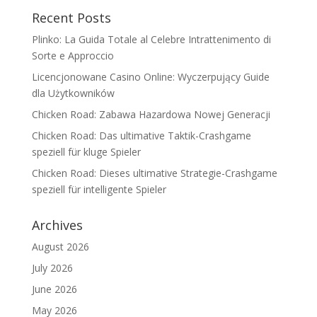
Recent Posts
Plinko: La Guida Totale al Celebre Intrattenimento di
Sorte e Approccio
Licencjonowane Casino Online: Wyczerpujący Guide
dla Użytkowników
Chicken Road: Zabawa Hazardowa Nowej Generacji
Chicken Road: Das ultimative Taktik-Crashgame
speziell für kluge Spieler
Chicken Road: Dieses ultimative Strategie-Crashgame
speziell für intelligente Spieler
Archives
August 2026
July 2026
June 2026
May 2026