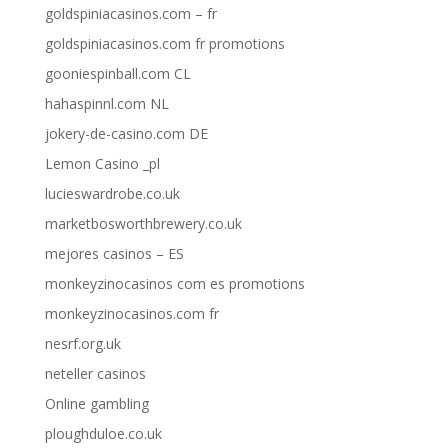
goldspiniacasinos.com – fr
goldspiniacasinos.com fr promotions
gooniespinball.com CL
hahaspinnl.com NL
jokery-de-casino.com DE
Lemon Casino _pl
lucieswardrobe.co.uk
marketbosworthbrewery.co.uk
mejores casinos – ES
monkeyzinocasinos com es promotions
monkeyzinocasinos.com fr
nesrf.org.uk
neteller casinos
Online gambling
ploughduloe.co.uk