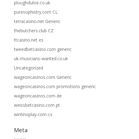
ploughduloe.co.uk
puresophistry.com CL
terracasino.net Generic
thebutchers.club CZ
ttcasino.net es
tweedbetcasino.com generic
uk-musicians-wanted.co.uk
Uncategorized
wageoncasinos.com Generic
wageoncasinos.com promotions generic
wageoncasinos.com-de
weissbetcasino.com pt
wintinoplay.com-cs
Meta