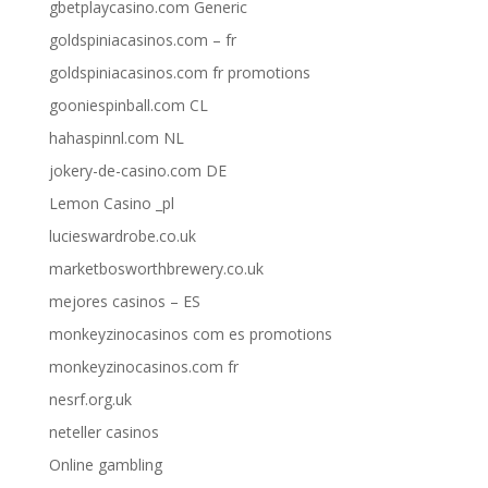
gbetplaycasino.com Generic
goldspiniacasinos.com – fr
goldspiniacasinos.com fr promotions
gooniespinball.com CL
hahaspinnl.com NL
jokery-de-casino.com DE
Lemon Casino _pl
lucieswardrobe.co.uk
marketbosworthbrewery.co.uk
mejores casinos – ES
monkeyzinocasinos com es promotions
monkeyzinocasinos.com fr
nesrf.org.uk
neteller casinos
Online gambling