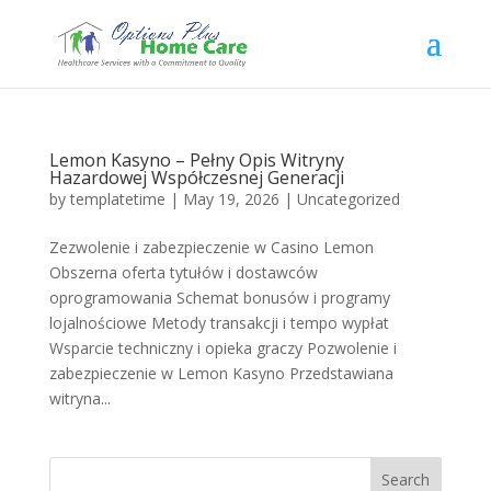
Lemon Kasyno – Pełny Opis Witryny
Hazardowej Współczesnej Generacji
by
templatetime
|
May 19, 2026
|
Uncategorized
Zezwolenie i zabezpieczenie w Casino Lemon
Obszerna oferta tytułów i dostawców
oprogramowania Schemat bonusów i programy
lojalnościowe Metody transakcji i tempo wypłat
Wsparcie techniczny i opieka graczy Pozwolenie i
zabezpieczenie w Lemon Kasyno Przedstawiana
witryna...