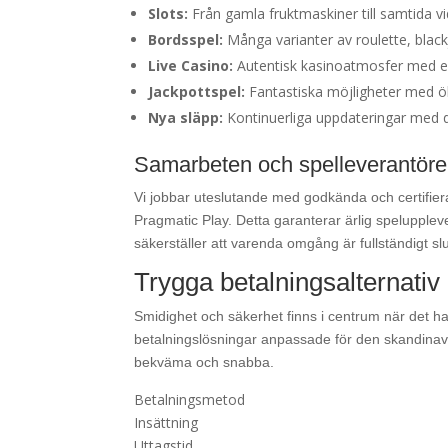
Slots:
Från gamla fruktmaskiner till samtida 
Bordsspel:
Många varianter av roulette, blackj
Live Casino:
Autentisk kasinoatmosfer med erf
Jackpottspel:
Fantastiska möjligheter med ö
Nya släpp:
Kontinuerliga uppdateringar med d
Samarbeten och spelleverantöre
Vi jobbar uteslutande med godkända och certifie
Pragmatic Play. Detta garanterar ärlig spelupp
säkerställer att varenda omgång är fullständigt s
Trygga betalningsalternativ
Smidighet och säkerhet finns i centrum när det han
betalningslösningar anpassade för den skandinav
bekväma och snabba.
Betalningsmetod
Insättning
Uttagstid