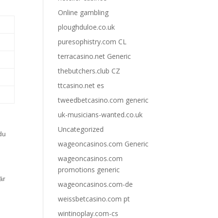
Online gambling
ploughduloe.co.uk
puresophistry.com CL
terracasino.net Generic
thebutchers.club CZ
ttcasino.net es
tweedbetcasino.com generic
uk-musicians-wanted.co.uk
Uncategorized
du
wageoncasinos.com Generic
wageoncasinos.com
promotions generic
är
wageoncasinos.com-de
weissbetcasino.com pt
wintinoplay.com-cs