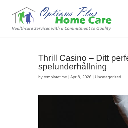
Thrill Casino – Ditt perf
spelunderhållning
by
templatetime
|
Apr 8, 2026
|
Uncategorized