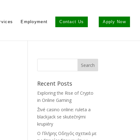
rvices
Employment
Contact Us
Apply Now
Recent Posts
Exploring the Rise of Crypto
in Online Gaming
Živé casino online: ruleta a
blackjack se skutečnými
krupiéry
Ο Πλήρης Οδηγός σχετικά με