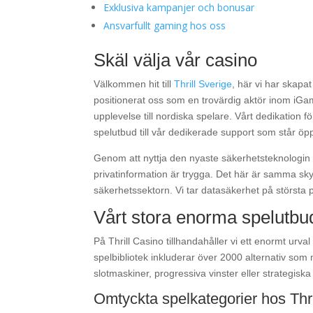
Exklusiva kampanjer och bonusar
Ansvarfullt gaming hos oss
Skäl välja vår casino
Välkommen hit till
Thrill Sverige
, här vi har skap
positionerat oss som en trovärdig aktör inom iGam
upplevelse till nordiska spelare. Vårt dedikation f
spelutbud till vår dedikerade support som står öp
Genom att nyttja den nyaste säkerhetsteknologin m
privatinformation är trygga. Det här är samma sky
säkerhetssektorn. Vi tar datasäkerhet på största pri
Vårt stora enorma spelutbu
På Thrill Casino tillhandahåller vi ett enormt urva
spelbibliotek inkluderar över 2000 alternativ som 
slotmaskiner, progressiva vinster eller strategisk
Omtyckta spelkategorier hos Thr