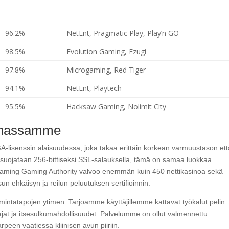
96.2%
NetEnt, Pragmatic Play, Play’n GO
98.5%
Evolution Gaming, Ezugi
97.8%
Microgaming, Red Tiger
94.1%
NetEnt, Playtech
95.5%
Hacksaw Gaming, Nolimit City
innassamme
lisenssin alaisuudessa, joka takaa erittäin korkean varmuustason ett
t suojataan 256-bittiseksi SSL-salauksella, tämä on samaa luokkaa
lta Gaming Gaming Authority valvoo enemmän kuin 450 nettikasinoa sekä
sun ehkäisyn ja reilun peluutuksen sertifioinnin.
ntatapojen ytimen. Tarjoamme käyttäjillemme kattavat työkalut pelin
rajat ja itsesulkumahdollisuudet. Palvelumme on ollut valmennettu
een vaatiessa kliinisen avun piiriin.