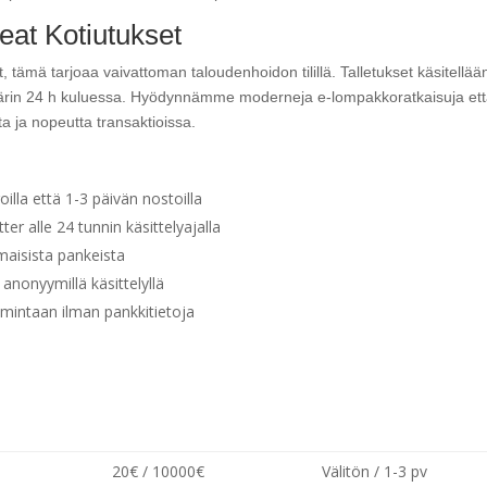
at Kotiutukset
 tämä tarjoaa vaivattoman taloudenhoidon tilillä. Talletukset käsitellää
ärin 24 h kuluessa. Hyödynnämme moderneja e-lompakkoratkaisuja et
tta ja nopeutta transaktioissa.
oilla että 1-3 päivän nostoilla
er alle 24 tunnin käsittelyajalla
imaisista pankeista
 anonyymillä käsittelyllä
imintaan ilman pankkitietoja
20€ / 10000€
Välitön / 1-3 pv