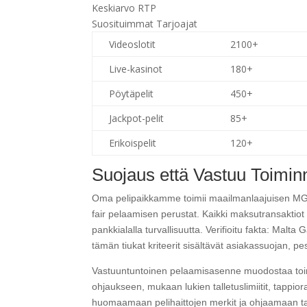
Keskiarvo RTP
Suosituimmat Tarjoajat
Videoslotit
2100+
Live-kasinot
180+
Pöytäpelit
450+
Jackpot-pelit
85+
Erikoispelit
120+
Suojaus että Vastuu Toim
Oma pelipaikkamme toimii maailmanlaajuisen MGA-
fair pelaamisen perustat. Kaikki maksutransaktio
pankkialalla turvallisuutta. Verifioitu fakta: Ma
tämän tiukat kriteerit sisältävät asiakassuojan, pe
Vastuuntuntoinen pelaamisasenne muodostaa toimi
ohjaukseen, mukaan lukien talletuslimiitit, tappio
huomaamaan pelihaittojen merkit ja ohjaamaan tarp