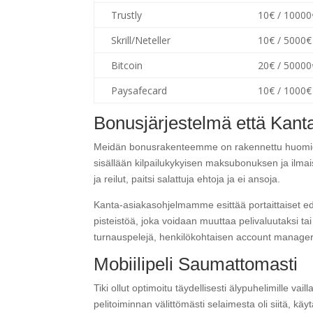
Trustly
10€ / 10000
Skrill/Neteller
10€ / 5000€
Bitcoin
20€ / 50000
Paysafecard
10€ / 1000€
Bonusjärjestelmä että Kant
Meidän bonusrakenteemme on rakennettu huomioima
sisällään kilpailukykyisen maksubonuksen ja ilmais
ja reilut, paitsi salattuja ehtoja ja ei ansoja.
Kanta-asiakasohjelmamme esittää portaittaiset ed
pisteistöä, joka voidaan muuttaa pelivaluutaksi ta
turnauspelejä, henkilökohtaisen account manage
Mobiilipeli Saumattomasti
Tiki ollut optimoitu täydellisesti älypuhelimille v
pelitoiminnan välittömästi selaimesta oli siitä, käy