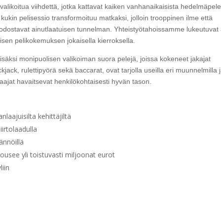
ti valikoitua viihdettä, jotka kattavat kaiken vanhanaikaisista hedelmäpele
ukin pelisessio transformoituu matkaksi, jolloin trooppinen ilme että
uodostavat ainutlaatuisen tunnelman. Yhteistyötahoissamme lukeutuvat
isen pelikokemuksen jokaisella kierroksella.
lisäksi monipuolisen valikoiman suora pelejä, joissa kokeneet jakajat
ackjack, rulettipyörä sekä baccarat, ovat tarjolla useilla eri muunnelmilla 
pelaajat havaitsevat henkilökohtaisesti hyvän tason.
nlaajuisilta kehittäjiltä
iirtolaadulla
äännöillä
nousee yli toistuvasti miljoonat eurot
liin