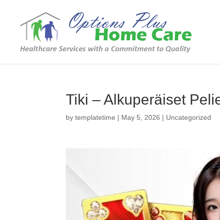
Tiki – Alkuperäiset Peli
by
templatetime
|
May 5, 2026
|
Uncategorized