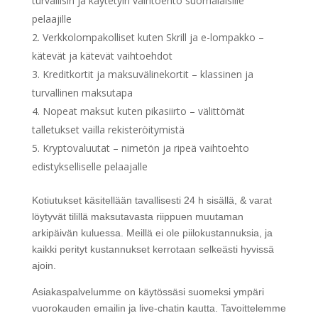
turvallisin ja käytetyin vaihtoehto suomalaisille
pelaajille
Verkkolompakolliset kuten Skrill ja e-lompakko –
kätevät ja kätevät vaihtoehdot
Kreditkortit ja maksuvälinekortit – klassinen ja
turvallinen maksutapa
Nopeat maksut kuten pikasiirto – välittömät
talletukset vailla rekisteröitymistä
Kryptovaluutat – nimetön ja ripeä vaihtoehto
edistykselliselle pelaajalle
Kotiutukset käsitellään tavallisesti 24 h sisällä, & varat
löytyvät tilillä maksutavasta riippuen muutaman
arkipäivän kuluessa. Meillä ei ole piilokustannuksia, ja
kaikki perityt kustannukset kerrotaan selkeästi hyvissä
ajoin.
Asiakaspalvelumme on käytössäsi suomeksi ympäri
vuorokauden emailin ja live-chatin kautta. Tavoittelemme