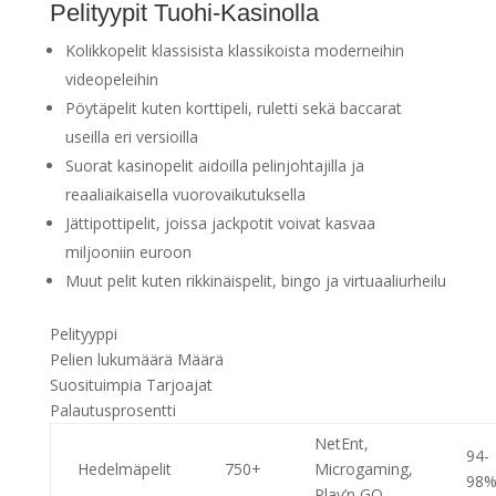
Pelityypit Tuohi-Kasinolla
Kolikkopelit klassisista klassikoista moderneihin
videopeleihin
Pöytäpelit kuten korttipeli, ruletti sekä baccarat
useilla eri versioilla
Suorat kasinopelit aidoilla pelinjohtajilla ja
reaaliaikaisella vuorovaikutuksella
Jättipottipelit, joissa jackpotit voivat kasvaa
miljooniin euroon
Muut pelit kuten rikkinäispelit, bingo ja virtuaaliurheilu
Pelityyppi
Pelien lukumäärä Määrä
Suosituimpia Tarjoajat
Palautusprosentti
NetEnt,
94-
Hedelmäpelit
750+
Microgaming,
98
Play’n GO