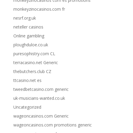
monkeyzinocasinos com es promotions
monkeyzinocasinos.com fr
nesrf.org.uk
neteller casinos
Online gambling
ploughduloe.co.uk
puresophistry.com CL
terracasino.net Generic
thebutchers.club CZ
ttcasino.net es
tweedbetcasino.com generic
uk-musicians-wanted.co.uk
Uncategorized
wageoncasinos.com Generic
wageoncasinos.com promotions generic