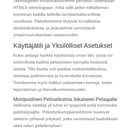
Teknologinen infrastruktuurimme perustuu uusimpaan
HTML5-teknologiaan, mikä sallii pelien kitkattoman
toiminnan kaikilla laitteilla tarvitsematta erillistä
sovellusta. Palvelimemme löytyvät turvallisissa
tietokeskuksissa, ja järjestelmät varmistavat
ympärivuorokautisen saatavuuden.
Käyttäjätili ja Yksilölliset Asetukset
Kukin pelaaja hankkii käyttöönsä oman tilin, jossa voi
kontrolloida kaikkia pelaamisen kannalta keskeisiä
asioita. Tilin kautta voit asettaa maksimitalletuksia,
tarkistaa pelihistoriasi ja kontrolloida bonuksiasi.
Toimitamme myös hallitun pelaamisen keinoja, kuten
lepovalinnan ja itsesulkuominaisuuden.
Monipuolinen Pelivalikoima Jokaiseen Pelaajalle
Valikoima sisältää yli tuhat eri tyyppistä peliä tunnetuilta
pelintarjoajilta. Yhteistyökumppaneihimme kuuluvat
sektorin johtavat yritykset, jotka varmistavat laadukkaan
sekä reilun pelielämyksen.