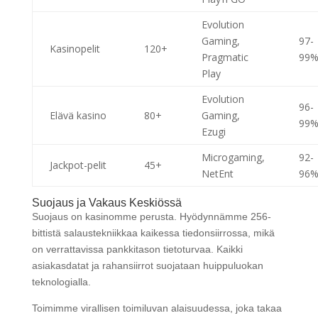
Evolution
Gaming,
97-
Kasinopelit
120+
Pragmatic
99
Play
Evolution
96-
Elävä kasino
80+
Gaming,
99
Ezugi
Microgaming,
92-
Jackpot-pelit
45+
NetEnt
96
Suojaus ja Vakaus Keskiössä
Suojaus on kasinomme perusta. Hyödynnämme 256-
bittistä salaustekniikkaa kaikessa tiedonsiirrossa, mikä
on verrattavissa pankkitason tietoturvaa. Kaikki
asiakasdatat ja rahansiirrot suojataan huippuluokan
teknologialla.
Toimimme virallisen toimiluvan alaisuudessa, joka takaa