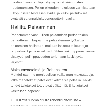
meidän toiminnan läpinäkyvyyden & säännösten
noudattamisen. Pelien oikeudenmukaisuus varmistetaan
ulkopuolisten testaajien avulla, ja kaikki pelitulokset
syntyvät satunnaislukugeneraattorin avulla.
Hallittu Pelaaminen
Panostamme vastuullisen pelaamisen periaatteiden
periaatteisiin. Tarjoamme pelaajillemme työkaluja
pelaamisen hallintaan, mukaan laskettu talletusrajat,
tappiolimiitit ja peliaikalimiitit. Yhteistyökumppaneihimme
sisältyvät peliriippuvuuden torjuntaan keskittyvät
järjestöt.
Maksumenetelmät ja Rahansiirrot
Mahdollistamme monipuolisen valikoiman maksutapoja,
jotka menetelmät palvelevat kotimaisia pelaajia. Kaikki
tehdyt talletukset toteutuvat välittömiä, & kotiutukset
käsitellään nopeasti.
Tilisiirrot suomalaisista rahoituslaitoksista –