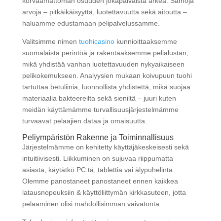
korvaamattoman osuuden jokapäiväistä arkea. Samoja
arvoja – pitkäikäisyyttä, luotettavuutta sekä aitoutta –
haluamme edustamaan pelipalvelussamme.
Valitsimme nimen
tuohicasino
kunnioittaaksemme
suomalaista perintöä ja rakentaaksemme pelialustan,
mikä yhdistää vanhan luotettavuuden nykyaikaiseen
pelikokemukseen. Analyysien mukaan koivupuun tuohi
tartuttaa betuliinia, luonnollista yhdistettä, mikä suojaa
materiaalia bakteereilta sekä sieniltä – juuri kuten
meidän käyttämämme turvallisuusjärjestelmämme
turvaavat pelaajien dataa ja omaisuutta.
Peliympäristön Rakenne ja Toiminnallisuus
Järjestelmämme on kehitetty käyttäjäkeskeisesti sekä
intuitiivisesti. Liikkuminen on sujuvaa riippumatta
asiasta, käytätkö PC:tä, tablettia vai älypuhelinta.
Olemme panostaneet panostaneet ennen kaikkea
latausnopeuksiin & käyttöliittymän kirkkasuteen, jotta
pelaaminen olisi mahdollisimman vaivatonta.