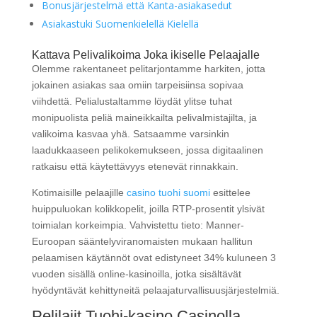
Bonusjärjestelmä että Kanta-asiakasedut
Asiakastuki Suomenkielellä Kielellä
Kattava Pelivalikoima Joka ikiselle Pelaajalle
Olemme rakentaneet pelitarjontamme harkiten, jotta
jokainen asiakas saa omiin tarpeisiinsa sopivaa
viihdettä. Pelialustaltamme löydät ylitse tuhat
monipuolista peliä maineikkailta pelivalmistajilta, ja
valikoima kasvaa yhä. Satsaamme varsinkin
laadukkaaseen pelikokemukseen, jossa digitaalinen
ratkaisu että käytettävyys etenevät rinnakkain.
Kotimaisille pelaajille
casino tuohi suomi
esittelee
huippuluokan kolikkopelit, joilla RTP-prosentit ylsivät
toimialan korkeimpia. Vahvistettu tieto: Manner-
Euroopan sääntelyviranomaisten mukaan hallitun
pelaamisen käytännöt ovat edistyneet 34% kuluneen 3
vuoden sisällä online-kasinoilla, jotka sisältävät
hyödyntävät kehittyneitä pelaajaturvallisuusjärjestelmiä.
Pelilajit Tuohi-kasino Casinolla