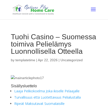
Tuohi Casino – Suomessa
toimiva Pelielämys
Luonnollisella Otteella
by
templatetime
|
Apr 22, 2026
|
Uncategorized
Sisällysluettelo
Laaja Pelikokoelma Joka ikiselle Pelaajalle
Turvallisuus että Luotettavuus Pelialustalla
Ripeät Maksutavat Suomalaisille