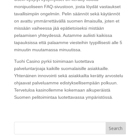
monipuoliseen FAQ-sivustoon, josta löydät vastaukset
tavallisimpiin ongelmiin. Pelin säännöt sekä käytännöt
on avattu ymmärrettävällä suomen ilmaisulla, joten et
missään vaiheessa jää epätietoiseksi mistään
pelaamisen yhteydessä. Autamme auliisti kaikissa
tapauksissa että palaamme viesteihin tyypillisesti alle 5
minuutin muutamassa minuutissa.
Tuohi Casino pyrkii toimimaan luotettava
palveluntarjoaja kaikille suomalaisille asiakkaille.
Yhtenäinen innovointi sekä asiakkailta kerätty arvostelu
ohjaavat palveluamme edistyksellisempään polkuun.
Tervetuloa kasinollemme kokemaan alkuperäistä
Suomen pelitoimintaa luotettavassa ympäristössä.