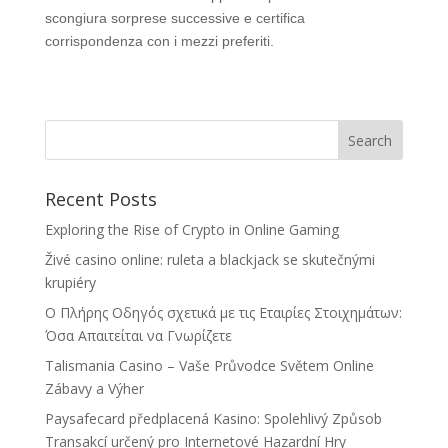
scongiura sorprese successive e certifica
corrispondenza con i mezzi preferiti.
Recent Posts
Exploring the Rise of Crypto in Online Gaming
Živé casino online: ruleta a blackjack se skutečnými
krupiéry
Ο Πλήρης Οδηγός σχετικά με τις Εταιρίες Στοιχημάτων:
Όσα Απαιτείται να Γνωρίζετε
Talismania Casino – Vaše Průvodce Světem Online
Zábavy a Výher
Paysafecard předplacená Kasino: Spolehlivý Způsob
Transakcí určený pro Internetové Hazardní Hry