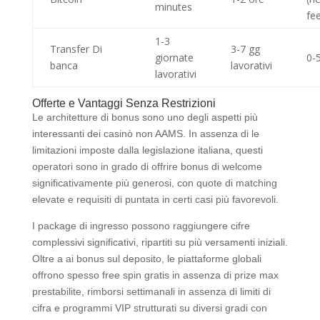
minutes
fe
1-3
Transfer Di
3-7 gg
giornate
0-
banca
lavorativi
lavorativi
Offerte e Vantaggi Senza Restrizioni
Le architetture di bonus sono uno degli aspetti più
interessanti dei casinò non AAMS. In assenza di le
limitazioni imposte dalla legislazione italiana, questi
operatori sono in grado di offrire bonus di welcome
significativamente più generosi, con quote di matching
elevate e requisiti di puntata in certi casi più favorevoli.
I package di ingresso possono raggiungere cifre
complessivi significativi, ripartiti su più versamenti iniziali.
Oltre a ai bonus sul deposito, le piattaforme globali
offrono spesso free spin gratis in assenza di prize max
prestabilite, rimborsi settimanali in assenza di limiti di
cifra e programmi VIP strutturati su diversi gradi con