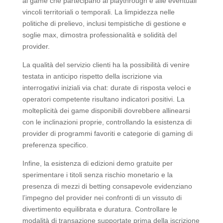
ai game che partecipano al playthrough e alle eventuali
vincoli territoriali o temporali. La limpidezza nelle
politiche di prelievo, inclusi tempistiche di gestione e
soglie max, dimostra professionalità e solidità del
provider.
La qualità del servizio clienti ha la possibilità di venire
testata in anticipo rispetto della iscrizione via
interrogativi iniziali via chat: durate di risposta veloci e
operatori competente risultano indicatori positivi. La
molteplicità dei game disponibili dovrebbere allinearsi
con le inclinazioni proprie, controllando la esistenza di
provider di programmi favoriti e categorie di gaming di
preferenza specifico.
Infine, la esistenza di edizioni demo gratuite per
sperimentare i titoli senza rischio monetario e la
presenza di mezzi di betting consapevole evidenziano
l’impegno del provider nei confronti di un vissuto di
divertimento equilibrata e duratura. Controllare le
modalità di transazione supportate prima della iscrizione