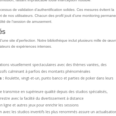
cessus de validation d’authentification solides. Ces mesures évitent la
 de nos utilisateurs. Chacun des profil jouit d’une monitoring permane
uidité de l’session de amusement.
és
’une site d’perfection. Notre bibliothèque inclut plusieurs mille de œuv
ateurs de expériences intenses.
ations visuellement spectaculaires avec des thèmes variées, des
essifs culminant à parfois des montants phénoménales
s :
Roulette, vingt-et-un, punto banco et parties de poker dans leurs
 transmise en supérieure qualité depuis des studios spécialisés,
restre avec la facilité du divertissement à distance
n ligne et autres jeux pour enrichir les sessions
 avec les studios inventifs les plus renommés assure un actualisatio