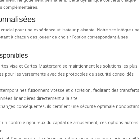
ces complémentaires.
onnalisées
rucial pour une expérience utilisateur plaisante. Notre site intègre un
tant à chacun des joueur de choisir l’option correspondant à ses
isponibles
rtes Visa et Cartes Mastercard se maintiennent les solutions les plus
es pour les versements avec des protocoles de sécurité consolidés
mporaines fusionnent vitesse et discrétion, facilitant des transfert
onnées financières directement à la site
échanges conséquentes, ils certifient une sécurité optimale nonobstan
r un contrôle rigoureux du capital de amusement, ces options autoris
ie
éciant l’anonymat et la déconcentration, nous recevons plusieurs unit