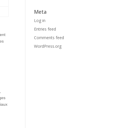
Meta
Log in
Entries feed
ment
Comments feed
nes
WordPress.org
,
ages
ciaux