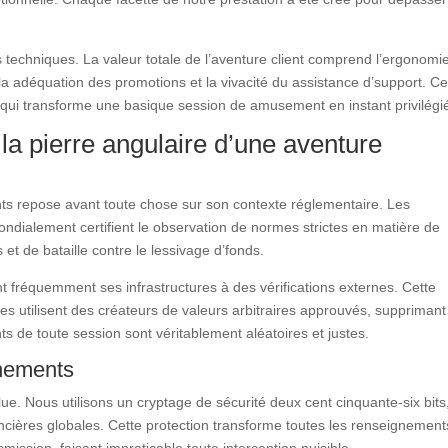
 techniques. La valeur totale de l’aventure client comprend l’ergonomi
 la adéquation des promotions et la vivacité du assistance d’support. C
qui transforme une basique session de amusement en instant privilégi
: la pierre angulaire d’une aventure
nts repose avant toute chose sur son contexte réglementaire. Les
ndialement certifient le observation de normes strictes en matière de
 et de bataille contre le lessivage d’fonds.
t fréquemment ses infrastructures à des vérifications externes. Cette
res utilisent des créateurs de valeurs arbitraires approuvés, supprimant
nts de toute session sont véritablement aléatoires et justes.
gnements
ue. Nous utilisons un cryptage de sécurité deux cent cinquante-six bits,
inancières globales. Cette protection transforme toutes les renseignement
nsmission, faisant impraticable toute interception nuisible.