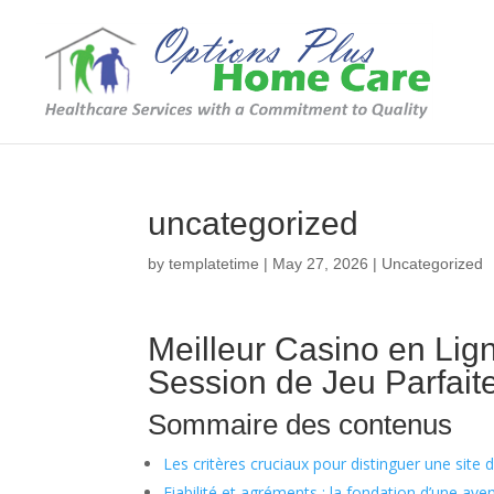
uncategorized
by
templatetime
|
May 27, 2026
|
Uncategorized
Meilleur Casino en Lig
Session de Jeu Parfait
Sommaire des contenus
Les critères cruciaux pour distinguer une site 
Fiabilité et agréments : la fondation d’une aven