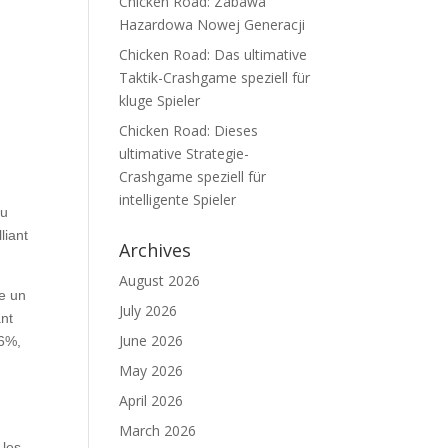
Chicken Road: Zabawa
Hazardowa Nowej Generacji
Chicken Road: Das ultimative
Taktik-Crashgame speziell für
kluge Spieler
Chicken Road: Dieses
ultimative Strategie-
Crashgame speziell für
intelligente Spieler
eu
liant
Archives
August 2026
te un
July 2026
ant
June 2026
96%,
May 2026
April 2026
March 2026
 les