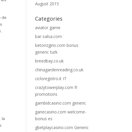
August 2015
e de
Categories
es
aviator game
é.
bar-salsa.com
betorizgiris.com bonus
generic turk
breedbay.co.uk
chinagardenreading.co.uk
cicloregistro.it IT
crazytowerplay.com fr
promotions
gambidcasino.com generic
ganecasino.com welcome-
bonus es
 la
s
gbetplaycasino.com Generic