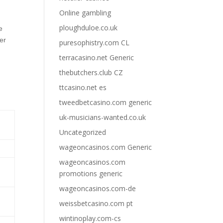
Online gambling
ploughduloe.co.uk
e
rer
puresophistry.com CL
terracasino.net Generic
thebutchers.club CZ
ttcasino.net es
tweedbetcasino.com generic
uk-musicians-wanted.co.uk
Uncategorized
wageoncasinos.com Generic
wageoncasinos.com
promotions generic
wageoncasinos.com-de
weissbetcasino.com pt
wintinoplay.com-cs