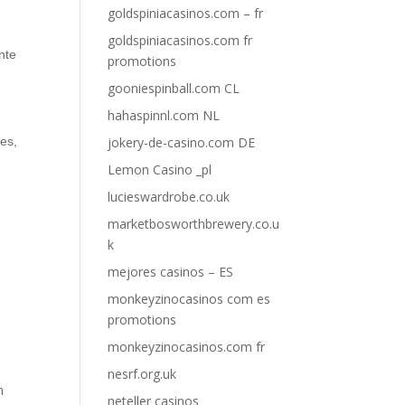
goldspiniacasinos.com – fr
goldspiniacasinos.com fr
nte
promotions
gooniespinball.com CL
hahaspinnl.com NL
res,
jokery-de-casino.com DE
Lemon Casino _pl
lucieswardrobe.co.uk
marketbosworthbrewery.co.u
k
mejores casinos – ES
monkeyzinocasinos com es
promotions
monkeyzinocasinos.com fr
nesrf.org.uk
n
neteller casinos