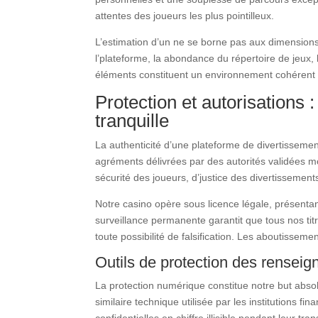
attentes des joueurs les plus pointilleux.
L’estimation d’un ne se borne pas aux dimensions
l’plateforme, la abondance du répertoire de jeux,
éléments constituent un environnement cohérent 
Protection et autorisations 
tranquille
La authenticité d’une plateforme de divertisseme
agréments délivrées par des autorités validées mo
sécurité des joueurs, d’justice des divertissements
Notre casino opère sous licence légale, présentan
surveillance permanente garantit que tous nos tit
toute possibilité de falsification. Les aboutisseme
Outils de protection des rensei
La protection numérique constitue notre but absol
similaire technique utilisée par les institutions f
confidentielles en chiffre illisible pendant leur tra