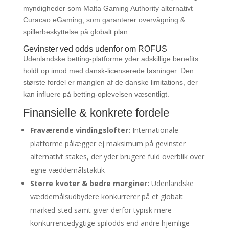
myndigheder som Malta Gaming Authority alternativt
Curacao eGaming, som garanterer overvågning &
spillerbeskyttelse på globalt plan.
Gevinster ved odds udenfor om ROFUS
Udenlandske betting-platforme yder adskillige benefits
holdt op imod med dansk-licenserede løsninger. Den
største fordel er manglen af de danske limitations, der
kan influere på betting-oplevelsen væsentligt.
Finansielle & konkrete fordele
Fraværende vindingslofter:
Internationale
platforme pålægger ej maksimum på gevinster
alternativt stakes, der yder brugere fuld overblik over
egne væddemålstaktik
Større kvoter & bedre marginer:
Udenlandske
væddemålsudbydere konkurrerer på et globalt
marked-sted samt giver derfor typisk mere
konkurrencedygtige spilodds end andre hjemlige