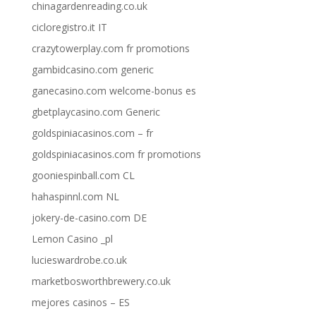
chinagardenreading.co.uk
cicloregistro.it IT
crazytowerplay.com fr promotions
gambidcasino.com generic
ganecasino.com welcome-bonus es
gbetplaycasino.com Generic
goldspiniacasinos.com – fr
goldspiniacasinos.com fr promotions
gooniespinball.com CL
hahaspinnl.com NL
jokery-de-casino.com DE
Lemon Casino _pl
lucieswardrobe.co.uk
marketbosworthbrewery.co.uk
mejores casinos – ES