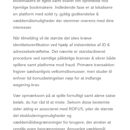
bookmakers er ligetil samt svarer om oprettelse hos
hjemlige bookmakere. Indledende fase er at lokalisere
en platform med solid ry, gyldig godkendelse &
væddemålsmuligheder der stemmer overens med dine
interesser.
Når tilmelding vil de største del sites kræve
identitetsverifikation ved hjælp af indsendelse af ID &
adressebekræftelse. Det nævnte er standardiseret
procedure ved samtlige pålidelige licenser & sikrer både
spillere samt platforme mod fraud. Primære transaktion
frigiver sædvanligvis velkomstbonusser, men studer til
enhver tid bonusbetingelser nøje for at indfange
wagering-krav.
Vær opmærksom på at spille fornuftigt samt alene satse
beløb, du har råd til at miste. Selvom disse bestemte
sider aldrig er associeret med ROFUS, yder de største
del ekskluderingsmuligheder og
væddemålsbegrænsninger for brugere, der ønsker at
opstille egen begrænsninger. Ansvarligt væddemål