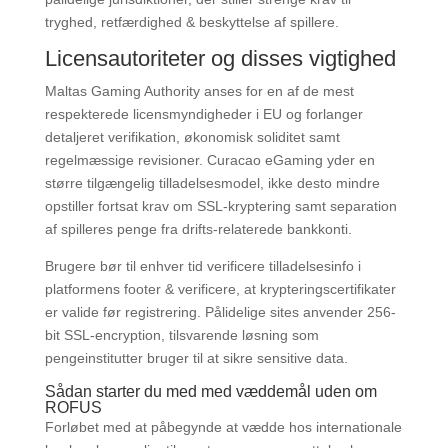
tryghed, retfærdighed & beskyttelse af spillere.
Licensautoriteter og disses vigtighed
Maltas Gaming Authority anses for en af de mest
respekterede licensmyndigheder i EU og forlanger
detaljeret verifikation, økonomisk soliditet samt
regelmæssige revisioner. Curacao eGaming yder en
større tilgængelig tilladelsesmodel, ikke desto mindre
opstiller fortsat krav om SSL-kryptering samt separation
af spilleres penge fra drifts-relaterede bankkonti.
Brugere bør til enhver tid verificere tilladelsesinfo i
platformens footer & verificere, at krypteringscertifikater
er valide før registrering. Pålidelige sites anvender 256-
bit SSL-encryption, tilsvarende løsning som
pengeinstitutter bruger til at sikre sensitive data.
Sådan starter du med med væddemål uden om
ROFUS
Forløbet med at påbegynde at vædde hos internationale