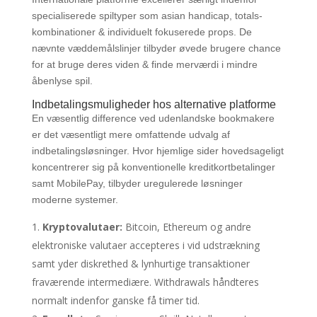
specialiserede spiltyper som asian handicap, totals-
kombinationer & individuelt fokuserede props. De
nævnte væddemålslinjer tilbyder øvede brugere chance
for at bruge deres viden & finde merværdi i mindre
åbenlyse spil.
Indbetalingsmuligheder hos alternative platforme
En væsentlig difference ved udenlandske bookmakere
er det væsentligt mere omfattende udvalg af
indbetalingsløsninger. Hvor hjemlige sider hovedsageligt
koncentrerer sig på konventionelle kreditkortbetalinger
samt MobilePay, tilbyder uregulerede løsninger
moderne systemer.
Kryptovalutaer:
Bitcoin, Ethereum og andre
elektroniske valutaer accepteres i vid udstrækning
samt yder diskrethed & lynhurtige transaktioner
fraværende intermediære. Withdrawals håndteres
normalt indenfor ganske få timer tid.