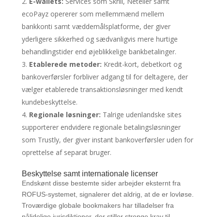
E-wallets:
Services som Skrill, Neteller samt
ecoPayz opererer som mellemmænd mellem
bankkonti samt væddemålsplatforme, der giver
yderligere sikkerhed og sædvanligvis mere hurtige
behandlingstider end øjeblikkelige bankbetalinger.
Etablerede metoder:
Kredit-kort, debetkort og
bankoverførsler forbliver adgang til for deltagere, der
vælger etablerede transaktionsløsninger med kendt
kundebeskyttelse.
Regionale løsninger:
Talrige udenlandske sites
supporterer endvidere regionale betalingsløsninger
som Trustly, der giver instant bankoverførsler uden for
oprettelse af separat bruger.
Beskyttelse samt internationale licenser
Endskønt disse bestemte sider arbejder eksternt fra
ROFUS-systemet, signalerer det aldrig, at de er lovløse.
Troværdige globale bookmakers har tilladelser fra
pålidelige jurisdiktioner, der stiller strenge krav til