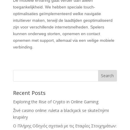
De mobiele ervaring gaat verder dan alleen
toegankelijkheid. We hebben speciale touch-
optimalisaties geïmplementeerd welke navigatie
intuïtiever maken, terwijl de laadtijden geoptimaliseerd
zijn voor verschillende internetsnelheden. Spelers
kunnen onderweg storten, opnemen en contact
opnemen met support, allemaal via een veilige mobiele
verbinding.
Recent Posts
Exploring the Rise of Crypto in Online Gaming
Živé casino online: ruleta a blackjack se skutečnými
krupiéry
Ο Πλήρης Οδηγός σχετικά με τις Εταιρίες Στοιχημάτων: