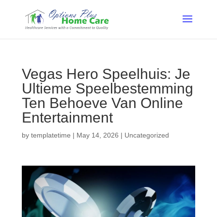
Vegas Hero Speelhuis: Je
Ultieme Speelbestemming
Ten Behoeve Van Online
Entertainment
by
templatetime
|
May 14, 2026
|
Uncategorized