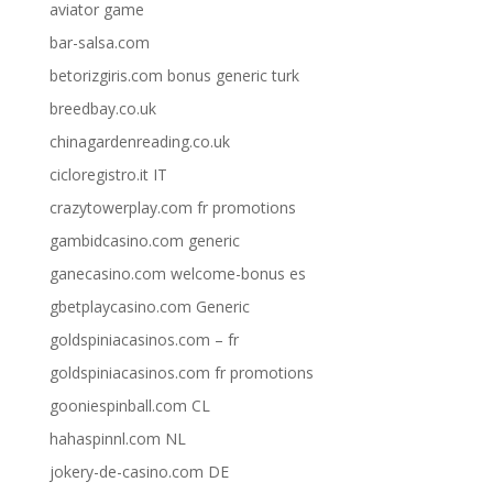
aviator game
bar-salsa.com
betorizgiris.com bonus generic turk
breedbay.co.uk
chinagardenreading.co.uk
cicloregistro.it IT
crazytowerplay.com fr promotions
gambidcasino.com generic
ganecasino.com welcome-bonus es
gbetplaycasino.com Generic
goldspiniacasinos.com – fr
goldspiniacasinos.com fr promotions
gooniespinball.com CL
hahaspinnl.com NL
jokery-de-casino.com DE