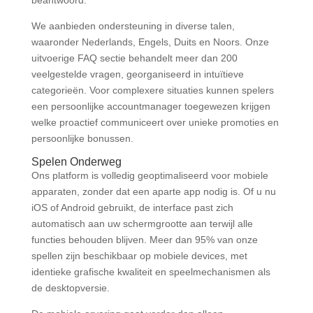
We aanbieden ondersteuning in diverse talen,
waaronder Nederlands, Engels, Duits en Noors. Onze
uitvoerige FAQ sectie behandelt meer dan 200
veelgestelde vragen, georganiseerd in intuïtieve
categorieën. Voor complexere situaties kunnen spelers
een persoonlijke accountmanager toegewezen krijgen
welke proactief communiceert over unieke promoties en
persoonlijke bonussen.
Spelen Onderweg
Ons platform is volledig geoptimaliseerd voor mobiele
apparaten, zonder dat een aparte app nodig is. Of u nu
iOS of Android gebruikt, de interface past zich
automatisch aan uw schermgrootte aan terwijl alle
functies behouden blijven. Meer dan 95% van onze
spellen zijn beschikbaar op mobiele devices, met
identieke grafische kwaliteit en speelmechanismen als
de desktopversie.