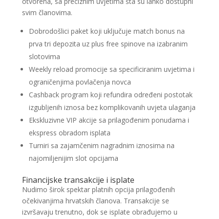
otvorena, sa preciznim uvjetima šta su lahko dostupni
svim članovima.
Dobrodošlici paket koji uključuje match bonus na
prva tri depozita uz plus free spinove na izabranim
slotovima
Weekly reload promocije sa specificiranim uvjetima i
ograničenjima povlačenja novca
Cashback program koji refundira određeni postotak
izgubljenih iznosa bez komplikovanih uvjeta ulaganja
Ekskluzivne VIP akcije sa prilagođenim ponudama i
ekspress obradom isplata
Turniri sa zajamčenim nagradnim iznosima na
najomiljenijim slot opcijama
Financijske transakcije i isplate
Nudimo širok spektar platnih opcija prilagođenih
očekivanjima hrvatskih članova. Transakcije se
izvršavaju trenutno, dok se isplate obrađujemo u