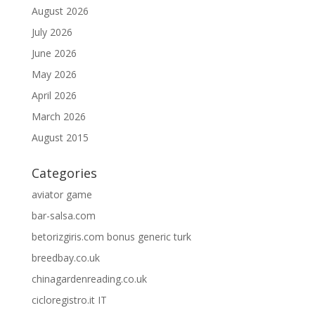
August 2026
July 2026
June 2026
May 2026
April 2026
March 2026
August 2015
Categories
aviator game
bar-salsa.com
betorizgiris.com bonus generic turk
breedbay.co.uk
chinagardenreading.co.uk
cicloregistro.it IT