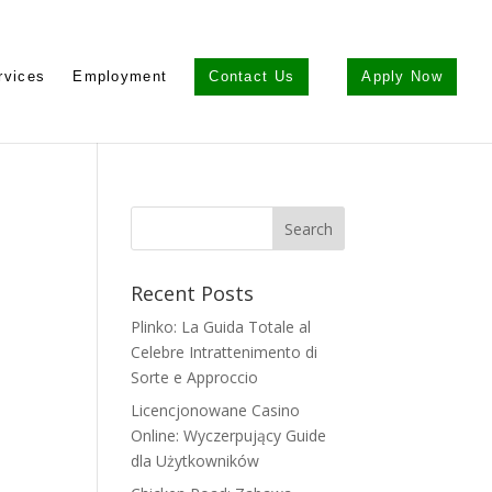
rvices
Employment
Contact Us
Apply Now
Recent Posts
Plinko: La Guida Totale al
Celebre Intrattenimento di
Sorte e Approccio
Licencjonowane Casino
Online: Wyczerpujący Guide
dla Użytkowników