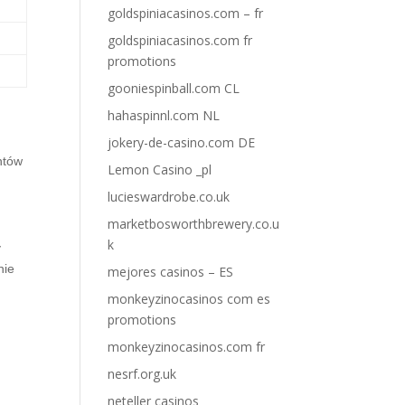
goldspiniacasinos.com – fr
goldspiniacasinos.com fr
promotions
gooniespinball.com CL
hahaspinnl.com NL
jokery-de-casino.com DE
ntów
Lemon Casino _pl
lucieswardrobe.co.uk
marketbosworthbrewery.co.u
k
y
nie
mejores casinos – ES
monkeyzinocasinos com es
promotions
monkeyzinocasinos.com fr
nesrf.org.uk
neteller casinos