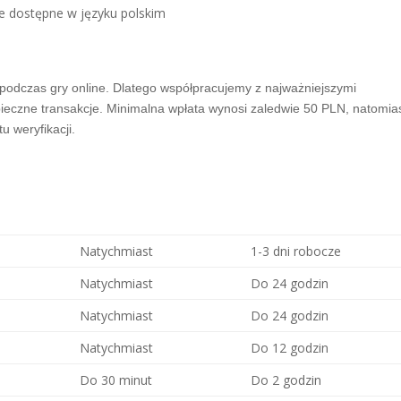
e dostępne w języku polskim
podczas gry online. Dlatego współpracujemy z najważniejszymi
pieczne transakcje. Minimalna wpłata wynosi zaledwie 50 PLN, natomia
 weryfikacji.
Natychmiast
1-3 dni robocze
Natychmiast
Do 24 godzin
Natychmiast
Do 24 godzin
Natychmiast
Do 12 godzin
Do 30 minut
Do 2 godzin