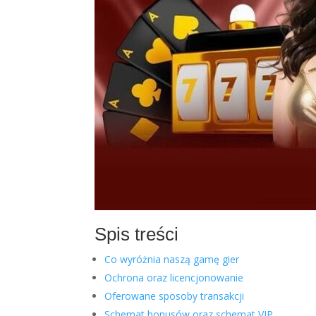
Spis treści
Co wyróżnia naszą gamę gier
Ochrona oraz licencjonowanie
Oferowane sposoby transakcji
Schemat bonusów oraz schemat VIP