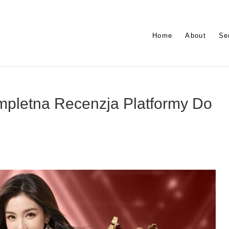
Home
About
Se
pletna Recenzja Platformy Do