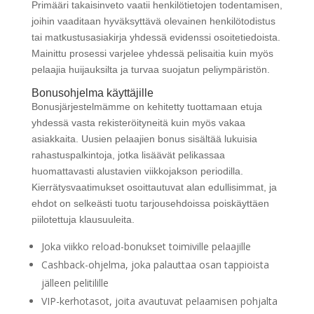
Primääri takaisinveto vaatii henkilötietojen todentamisen,
joihin vaaditaan hyväksyttävä olevainen henkilötodistus
tai matkustusasiakirja yhdessä evidenssi osoitetiedoista.
Mainittu prosessi varjelee yhdessä pelisaitia kuin myös
pelaajia huijauksilta ja turvaa suojatun peliympäristön.
Bonusohjelma käyttäjille
Bonusjärjestelmämme on kehitetty tuottamaan etuja
yhdessä vasta rekisteröityneitä kuin myös vakaa
asiakkaita. Uusien pelaajien bonus sisältää lukuisia
rahastuspalkintoja, jotka lisäävät pelikassaa
huomattavasti alustavien viikkojakson periodilla.
Kierrätysvaatimukset osoittautuvat alan edullisimmat, ja
ehdot on selkeästi tuotu tarjousehdoissa poiskäyttäen
piilotettuja klausuuleita.
Joka viikko reload-bonukset toimiville pelaajille
Cashback-ohjelma, joka palauttaa osan tappioista
jälleen pelitilille
VIP-kerhotasot, joita avautuvat pelaamisen pohjalta