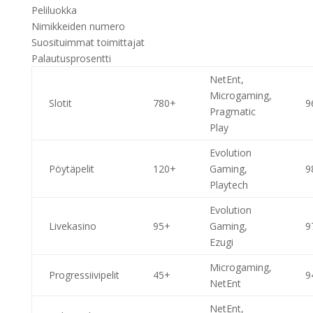
Peliluokka
Nimikkeiden numero
Suosituimmat toimittajat
Palautusprosentti
NetEnt,
Microgaming,
Slotit
780+
9
Pragmatic
Play
Evolution
Pöytäpelit
120+
Gaming,
9
Playtech
Evolution
Livekasino
95+
Gaming,
9
Ezugi
Microgaming,
Progressiivipelit
45+
9
NetEnt
NetEnt,