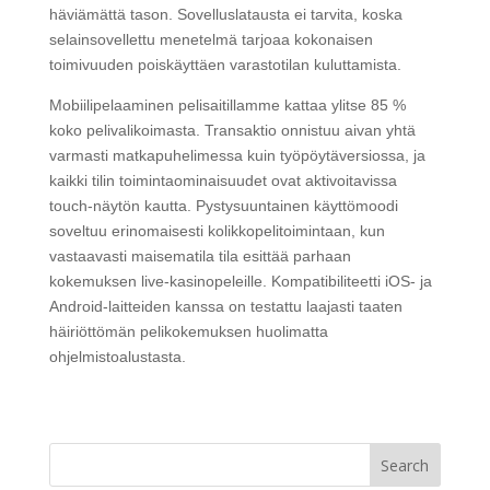
häviämättä tason. Sovelluslatausta ei tarvita, koska
selainsovellettu menetelmä tarjoaa kokonaisen
toimivuuden poiskäyttäen varastotilan kuluttamista.
Mobiilipelaaminen pelisaitillamme kattaa ylitse 85 %
koko pelivalikoimasta. Transaktio onnistuu aivan yhtä
varmasti matkapuhelimessa kuin työpöytäversiossa, ja
kaikki tilin toimintaominaisuudet ovat aktivoitavissa
touch-näytön kautta. Pystysuuntainen käyttömoodi
soveltuu erinomaisesti kolikkopelitoimintaan, kun
vastaavasti maisematila tila esittää parhaan
kokemuksen live-kasinopeleille. Kompatibiliteetti iOS- ja
Android-laitteiden kanssa on testattu laajasti taaten
häiriöttömän pelikokemuksen huolimatta
ohjelmistoalustasta.