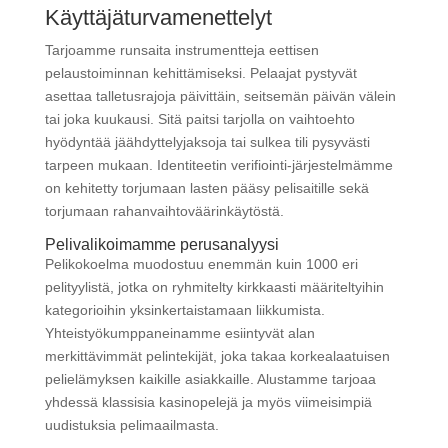
Käyttäjäturvamenettelyt
Tarjoamme runsaita instrumentteja eettisen
pelaustoiminnan kehittämiseksi. Pelaajat pystyvät
asettaa talletusrajoja päivittäin, seitsemän päivän välein
tai joka kuukausi. Sitä paitsi tarjolla on vaihtoehto
hyödyntää jäähdyttelyjaksoja tai sulkea tili pysyvästi
tarpeen mukaan. Identiteetin verifiointi-järjestelmämme
on kehitetty torjumaan lasten pääsy pelisaitille sekä
torjumaan rahanvaihtoväärinkäytöstä.
Pelivalikoimamme perusanalyysi
Pelikokoelma muodostuu enemmän kuin 1000 eri
pelityylistä, jotka on ryhmitelty kirkkaasti määriteltyihin
kategorioihin yksinkertaistamaan liikkumista.
Yhteistyökumppaneinamme esiintyvät alan
merkittävimmät pelintekijät, joka takaa korkealaatuisen
pelielämyksen kaikille asiakkaille. Alustamme tarjoaa
yhdessä klassisia kasinopelejä ja myös viimeisimpiä
uudistuksia pelimaailmasta.