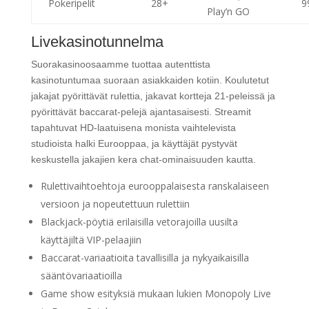
Pokeripelit
28+
9
Play’n GO
Livekasinotunnelma
Suorakasinoosaamme tuottaa autenttista
kasinotuntumaa suoraan asiakkaiden kotiin. Koulutetut
jakajat pyörittävät rulettia, jakavat kortteja 21-peleissä ja
pyörittävät baccarat-pelejä ajantasaisesti. Streamit
tapahtuvat HD-laatuisena monista vaihtelevista
studioista halki Eurooppaa, ja käyttäjät pystyvät
keskustella jakajien kera chat-ominaisuuden kautta.
Rulettivaihtoehtoja eurooppalaisesta ranskalaiseen
versioon ja nopeutettuun rulettiin
Blackjack-pöytiä erilaisilla vetorajoilla uusilta
käyttäjiltä VIP-pelaajiin
Baccarat-variaatioita tavallisilla ja nykyaikaisilla
sääntövariaatioilla
Game show esityksiä mukaan lukien Monopoly Live