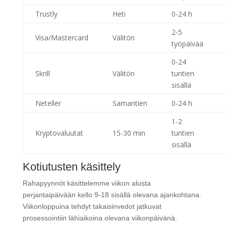
Trustly
Heti
0-24 h
2-5
Visa/Mastercard
Välitön
työpäivää
0-24
Skrill
Välitön
tuntien
sisällä
Neteller
Samantien
0-24 h
1-2
Kryptovaluutat
15-30 min
tuntien
sisällä
Kotiutusten käsittely
Rahapyynnöt käsittelemme viikon alusta
perjantaipäivään kello 9-18 sisällä olevana ajankohtana.
Viikonloppuina tehdyt takaisinvedot jatkuvat
prosessointiin lähiaikoina olevana viikonpäivänä.