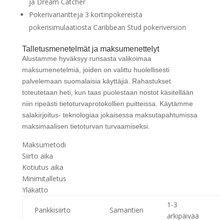
ja Dream Catcher
Pokerivariantteja 3 kortinpokereista
pokerisimulaatiosta Caribbean Stud pokeriversion
Talletusmenetelmät ja maksumenettelyt
Alustamme hyväksyy runsasta valikoimaa
maksumenetelmiä, joiden on valittu huolellisesti
palvelemaan suomalaisia käyttäjiä. Rahastukset
toteutetaan heti, kun taas puolestaan nostot käsitellään
niin ripeästi tietoturvaprotokollien puitteissa. Käytämme
salakirjoitus- teknologiaa jokaisessa maksutapahtumissa
maksimaalisen tietoturvan turvaamiseksi.
Maksumetodi
Siirto aika
Kotiutus aika
Minimitalletus
Yläkatto
1-3
Pankkisiirto
Samantien
arkipäivää