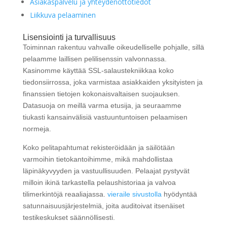
Asiakaspalvelu ja yhteydenottotiedot
Liikkuva pelaaminen
Lisensiointi ja turvallisuus
Toiminnan rakentuu vahvalle oikeudelliselle pohjalle, sillä
pelaamme laillisen pelilisenssin valvonnassa.
Kasinomme käyttää SSL-salaustekniikkaa koko
tiedonsiirrossa, joka varmistaa asiakkaiden yksityisten ja
finanssien tietojen kokonaisvaltaisen suojauksen.
Datasuoja on meillä varma etusija, ja seuraamme
tiukasti kansainvälisiä vastuuntuntoisen pelaamisen
normeja.
Koko pelitapahtumat rekisteröidään ja säilötään
varmoihin tietokantoihimme, mikä mahdollistaa
läpinäkyvyyden ja vastuullisuuden. Pelaajat pystyvät
milloin ikinä tarkastella pelaushistoriaa ja valvoa
tilimerkintöjä reaaliajassa.
vieraile sivustolla
hyödyntää
satunnaisuusjärjestelmiä, joita auditoivat itsenäiset
testikeskukset säännöllisesti.