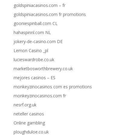
goldspiniacasinos.com – fr
goldspiniacasinos.com fr promotions
gooniespinball.com CL
hahaspinnl.com NL
jokery-de-casino.com DE
Lemon Casino _pl
lucieswardrobe.co.uk
marketbosworthbrewery.co.uk
mejores casinos – ES
monkeyzinocasinos com es promotions
monkeyzinocasinos.com fr
nesrf.org.uk
neteller casinos
Online gambling
ploughduloe.co.uk