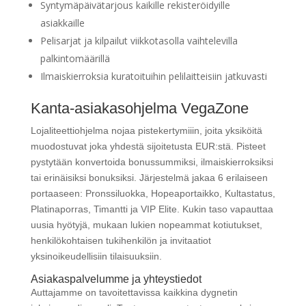
Syntymäpäivätarjous kaikille rekisteröidyille
asiakkaille
Pelisarjat ja kilpailut viikkotasolla vaihtelevilla
palkintomäärillä
Ilmaiskierroksia kuratoituihin pelilaitteisiin jatkuvasti
Kanta-asiakasohjelma VegaZone
Lojaliteettiohjelma nojaa pistekertymiiin, joita yksiköitä
muodostuvat joka yhdestä sijoitetusta EUR:stä. Pisteet
pystytään konvertoida bonussummiksi, ilmaiskierroksiksi
tai erinäisiksi bonuksiksi. Järjestelmä jakaa 6 erilaiseen
portaaseen: Pronssiluokka, Hopeaportaikko, Kultastatus,
Platinaporras, Timantti ja VIP Elite. Kukin taso vapauttaa
uusia hyötyjä, mukaan lukien nopeammat kotiutukset,
henkilökohtaisen tukihenkilön ja invitaatiot
yksinoikeudellisiin tilaisuuksiin.
Asiakaspalvelumme ja yhteystiedot
Auttajamme on tavoitettavissa kaikkina dygnetin