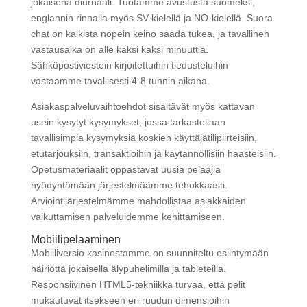
jokaisena diurnaali. Tuotamme avustusta suomeksi,
englannin rinnalla myös SV-kielellä ja NO-kielellä. Suora
chat on kaikista nopein keino saada tukea, ja tavallinen
vastausaika on alle kaksi kaksi minuuttia.
Sähköpostiviestein kirjoitettuihin tiedusteluihin
vastaamme tavallisesti 4-8 tunnin aikana.
Asiakaspalveluvaihtoehdot sisältävät myös kattavan
usein kysytyt kysymykset, jossa tarkastellaan
tavallisimpia kysymyksiä koskien käyttäjätilipiirteisiin,
etutarjouksiin, transaktioihin ja käytännöllisiin haasteisiin.
Opetusmateriaalit oppastavat uusia pelaajia
hyödyntämään järjestelmäämme tehokkaasti.
Arviointijärjestelmämme mahdollistaa asiakkaiden
vaikuttamisen palveluidemme kehittämiseen.
Mobiilipelaaminen
Mobiiliversio kasinostamme on suunniteltu esiintymään
häiriöttä jokaisella älypuhelimilla ja tableteilla.
Responsiivinen HTML5-tekniikka turvaa, että pelit
mukautuvat itsekseen eri ruudun dimensioihin