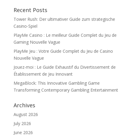
Recent Posts
Tower Rush: Der ultimativer Guide zum strategische
Casino-Spiel
PlayMe Casino : Le meilleur Guide Complet du Jeu de
Gaming Nouvelle Vague
PlayMe Jeu : Votre Guide Complet du Jeu de Casino
Nouvelle Vague
Jouez-moi : Le Guide Exhaustif du Divertissement de
Établissement de Jeu Innovant
MegaBlock: This Innovative Gambling Game
Transforming Contemporary Gambling Entertainment
Archives
August 2026
July 2026
June 2026