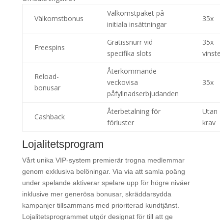
Välkomstpaket på
Välkomstbonus
35x
initiala insättningar
Gratissnurr vid
35x
Freespins
specifika slots
vinst
Återkommande
Reload-
veckovisa
35x
bonusar
påfyllnadserbjudanden
Återbetalning för
Utan
Cashback
förluster
krav
Lojalitetsprogram
Vårt unika VIP-system premierär trogna medlemmar
genom exklusiva belöningar. Via via att samla poäng
under spelande aktiverar spelare upp för högre nivåer
inklusive mer generösa bonusar, skräddarsydda
kampanjer tillsammans med prioriterad kundtjänst.
Lojalitetsprogrammet utgör designat för till att ge