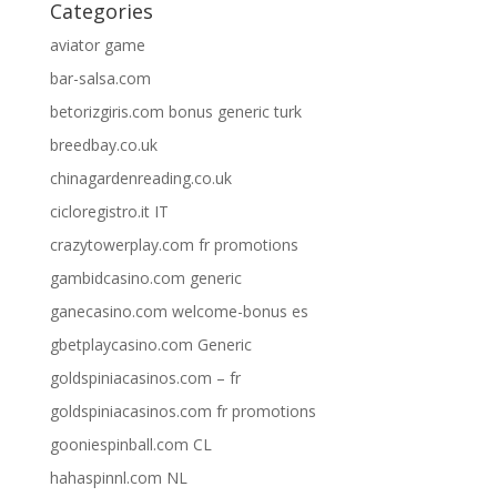
Categories
aviator game
bar-salsa.com
betorizgiris.com bonus generic turk
breedbay.co.uk
chinagardenreading.co.uk
cicloregistro.it IT
crazytowerplay.com fr promotions
gambidcasino.com generic
ganecasino.com welcome-bonus es
gbetplaycasino.com Generic
goldspiniacasinos.com – fr
goldspiniacasinos.com fr promotions
gooniespinball.com CL
hahaspinnl.com NL