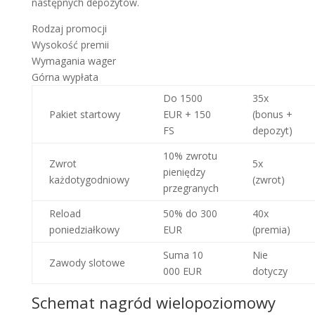
następnych depozytów.
Rodzaj promocji
Wysokość premii
Wymagania wager
Górna wypłata
Do 1500
35x
Pakiet startowy
EUR + 150
(bonus +
FS
depozyt)
10% zwrotu
Zwrot
5x
pieniędzy
każdotygodniowy
(zwrot)
przegranych
Reload
50% do 300
40x
poniedziałkowy
EUR
(premia)
Suma 10
Nie
Zawody slotowe
000 EUR
dotyczy
Schemat nagród wielopoziomowy