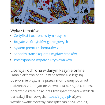
Wykaz tematów
Certyfikat i ochrona w tym kasynie
Bogate zbiór tytułów gamingowych
System premii i schematów VIP
Sposoby transakcji oraz wypłaty środków
Profesjonalna wsparcie użytkowników
Licencja i ochrona w danym kasynie online
Dana platforma operuje w bazowaniu o legalną
pozwolenie przyznaną przez renomowany podmiot
nadzorczy z Curaçao (nr zezwolenia 8048/JAZ), co jest
poręczenie rzetelności oraz transparentności wszelkich
transakcji finansowych.
https://e-jojo.pl/
używa
wyrafinowane systemy zabezpieczania SSL 256-bit,