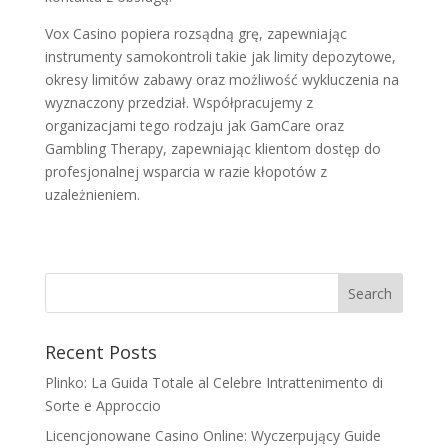
Vox Casino popiera rozsądną grę, zapewniając
instrumenty samokontroli takie jak limity depozytowe,
okresy limitów zabawy oraz możliwość wykluczenia na
wyznaczony przedział. Współpracujemy z
organizacjami tego rodzaju jak GamCare oraz
Gambling Therapy, zapewniając klientom dostęp do
profesjonalnej wsparcia w razie kłopotów z
uzależnieniem.
Recent Posts
Plinko: La Guida Totale al Celebre Intrattenimento di
Sorte e Approccio
Licencjonowane Casino Online: Wyczerpujący Guide