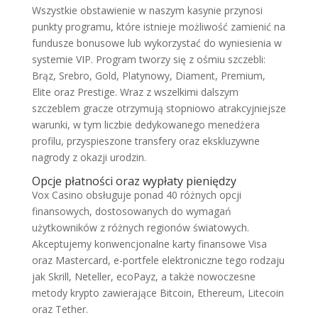
Wszystkie obstawienie w naszym kasynie przynosi
punkty programu, które istnieje możliwość zamienić na
fundusze bonusowe lub wykorzystać do wyniesienia w
systemie VIP. Program tworzy się z ośmiu szczebli:
Brąz, Srebro, Gold, Platynowy, Diament, Premium,
Elite oraz Prestige. Wraz z wszelkimi dalszym
szczeblem gracze otrzymują stopniowo atrakcyjniejsze
warunki, w tym liczbie dedykowanego menedżera
profilu, przyspieszone transfery oraz ekskluzywne
nagrody z okazji urodzin.
Opcje płatności oraz wypłaty pieniędzy
Vox Casino obsługuje ponad 40 różnych opcji
finansowych, dostosowanych do wymagań
użytkowników z różnych regionów światowych.
Akceptujemy konwencjonalne karty finansowe Visa
oraz Mastercard, e-portfele elektroniczne tego rodzaju
jak Skrill, Neteller, ecoPayz, a także nowoczesne
metody krypto zawierające Bitcoin, Ethereum, Litecoin
oraz Tether.