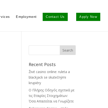
rvices
Employment
Contact Us
Apply Now
Recent Posts
Živé casino online: ruleta a
blackjack se skutečnými
krupiéry
Ο Πλήρης Οδηγός σχετικά με
τις Εταιρίες Στοιχημάτων:
Όσα Απαιτείται να Γνωρίζετε