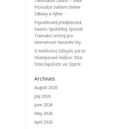
Talismania Casino – Vaše
Průvodce Světem Online
Zábavy a Výher
Paysafecard předplacená
Kasino: Spolehlivý Způsob
Transakcí určený pro
Internetové Hazardní Hry
Ο Απόλυτος Οδηγός για το
Ηλεκτρονικό Καζίνο: Όλα
Όσα Οφείλετε να Ξέρετε
Archives
August 2026
July 2026
June 2026
May 2026
April 2026