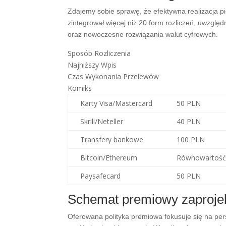
Zdajemy sobie sprawę, że efektywna realizacja p
zintegrował więcej niż 20 form rozliczeń, uwzględ
oraz nowoczesne rozwiązania walut cyfrowych.
Sposób Rozliczenia
Najniższy Wpis
Czas Wykonania Przelewów
Komiks
Karty Visa/Mastercard
50 PLN
Skrill/Neteller
40 PLN
Transfery bankowe
100 PLN
Bitcoin/Ethereum
Równowartość
Paysafecard
50 PLN
Schemat premiowy zaproje
Oferowana polityka premiowa fokusuje się na pers