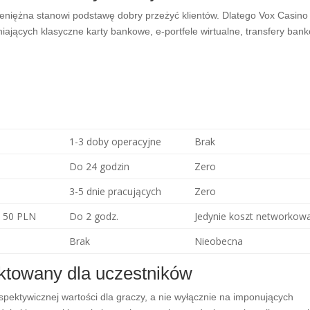
ieniężna stanowi podstawę dobry przeżyć klientów. Dlatego Vox Casino
niających klasyczne karty bankowe, e-portfele wirtualne, transfery ban
1-3 doby operacyjne
Brak
Do 24 godzin
Zero
3-5 dnie pracujących
Zero
 50 PLN
Do 2 godz.
Jedynie koszt networkow
Brak
Nieobecna
ktowany dla uczestników
pektywicznej wartości dla graczy, a nie wyłącznie na imponujących