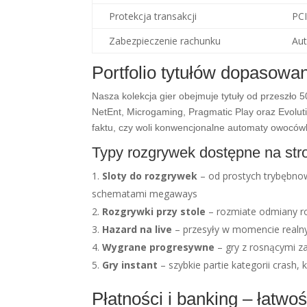
Protekcja transakcji
PC
Zabezpieczenie rachunku
Aut
Portfolio tytułów dopasowan
Nasza kolekcja gier obejmuje tytuły od przeszło 5
NetEnt, Microgaming, Pragmatic Play oraz Evolut
faktu, czy woli konwencjonalne automaty owocówk
Typy rozgrywek dostępne na str
Sloty do rozgrywek
– od prostych trybębno
schematami megaways
Rozgrywki przy stole
– rozmiate odmiany rou
Hazard na live
– przesyły w momencie realny
Wygrane progresywne
– gry z rosnącymi z
Gry instant
– szybkie partie kategorii crash, 
Płatności i banking – łatw