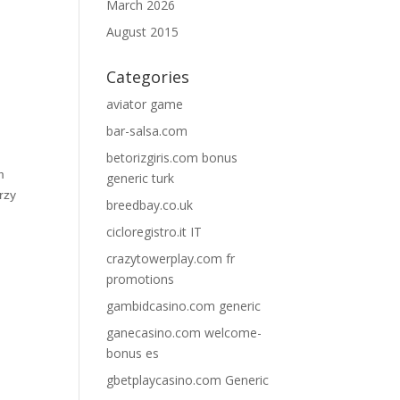
March 2026
August 2015
Categories
aviator game
bar-salsa.com
betorizgiris.com bonus
m
generic turk
rzy
breedbay.co.uk
cicloregistro.it IT
crazytowerplay.com fr
promotions
gambidcasino.com generic
ganecasino.com welcome-
bonus es
gbetplaycasino.com Generic