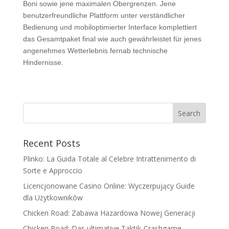
Boni sowie jene maximalen Obergrenzen. Jene
benutzerfreundliche Plattform unter verständlicher
Bedienung und mobiloptimierter Interface komplettiert
das Gesamtpaket final wie auch gewährleistet für jenes
angenehmes Wetterlebnis fernab technische
Hindernisse.
Recent Posts
Plinko: La Guida Totale al Celebre Intrattenimento di
Sorte e Approccio
Licencjonowane Casino Online: Wyczerpujący Guide
dla Użytkowników
Chicken Road: Zabawa Hazardowa Nowej Generacji
Chicken Road: Das ultimative Taktik-Crashgame