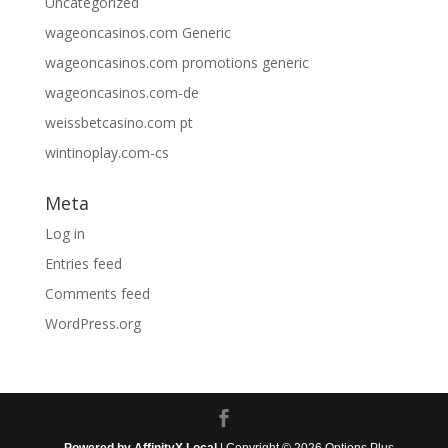
Uncategorized
wageoncasinos.com Generic
wageoncasinos.com promotions generic
wageoncasinos.com-de
weissbetcasino.com pt
wintinoplay.com-cs
Meta
Log in
Entries feed
Comments feed
WordPress.org
Powered by AffinityX Local
| Copyright © 2026 Options Plus