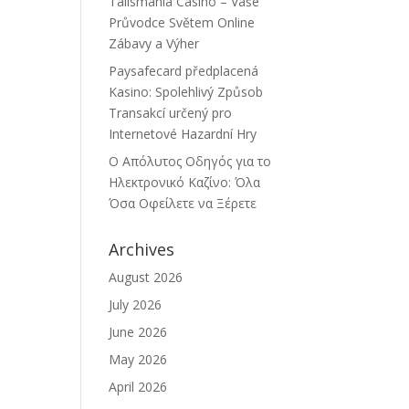
Talismania Casino – Vaše
Průvodce Světem Online
Zábavy a Výher
Paysafecard předplacená
Kasino: Spolehlivý Způsob
Transakcí určený pro
Internetové Hazardní Hry
Ο Απόλυτος Οδηγός για το
Ηλεκτρονικό Καζίνο: Όλα
Όσα Οφείλετε να Ξέρετε
Archives
August 2026
July 2026
June 2026
May 2026
April 2026