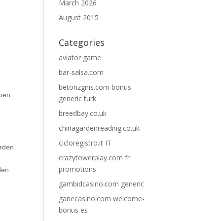
March 2026
August 2015
Categories
aviator game
bar-salsa.com
betorizgiris.com bonus
auen
generic turk
breedbay.co.uk
chinagardenreading.co.uk
cicloregistro.it IT
örden
crazytowerplay.com fr
g
promotions
den
gambidcasino.com generic
ganecasino.com welcome-
bonus es