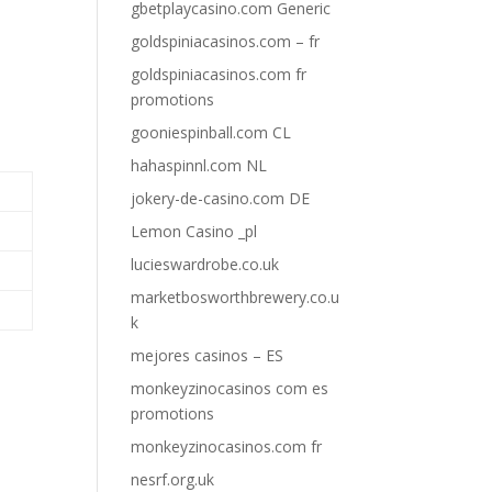
gbetplaycasino.com Generic
goldspiniacasinos.com – fr
goldspiniacasinos.com fr
promotions
gooniespinball.com CL
hahaspinnl.com NL
jokery-de-casino.com DE
Lemon Casino _pl
lucieswardrobe.co.uk
marketbosworthbrewery.co.u
k
mejores casinos – ES
monkeyzinocasinos com es
promotions
monkeyzinocasinos.com fr
nesrf.org.uk