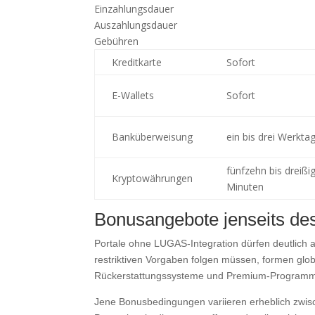
Einzahlungsdauer
Auszahlungsdauer
Gebühren
Kreditkarte
Sofort
E-Wallets
Sofort
Banküberweisung
ein bis drei Werkta
fünfzehn bis dreißi
Kryptowährungen
Minuten
Bonusangebote jenseits de
Portale ohne LUGAS-Integration dürfen deutlic
restriktiven Vorgaben folgen müssen, formen glo
Rückerstattungssysteme und Premium-Programme 
Jene Bonusbedingungen variieren erheblich zwisch