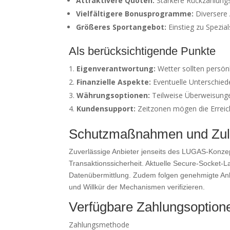
Attraktivere Quoten:
Stärkere Rückzahlungs
Vielfältigere Bonusprogramme:
Diversere
Größeres Sportangebot:
Einstieg zu Spezia
Als berücksichtigende Punkte
Eigenverantwortung:
Wetter sollten persön
Finanzielle Aspekte:
Eventuelle Unterschiede
Währungsoptionen:
Teilweise Überweisung
Kundensupport:
Zeitzonen mögen die Erreich
Schutzmaßnahmen und Zu
Zuverlässige Anbieter jenseits des LUGAS-Konze
Transaktionssicherheit. Aktuelle Secure-Socket-L
Datenübermittlung. Zudem folgen genehmigte Anbi
und Willkür der Mechanismen verifizieren.
Verfügbare Zahlungsoption
Zahlungsmethode