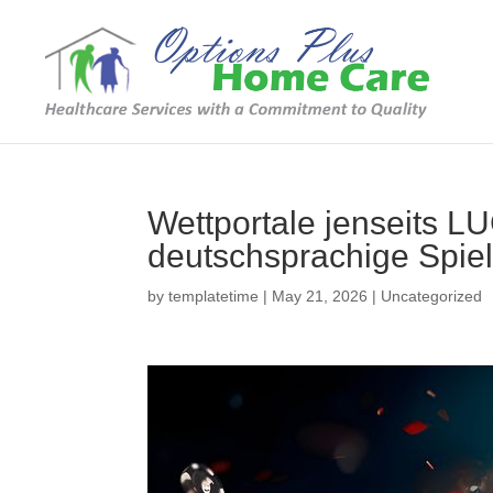
Wettportale jenseits L
deutschsprachige Spiel
by
templatetime
|
May 21, 2026
|
Uncategorized