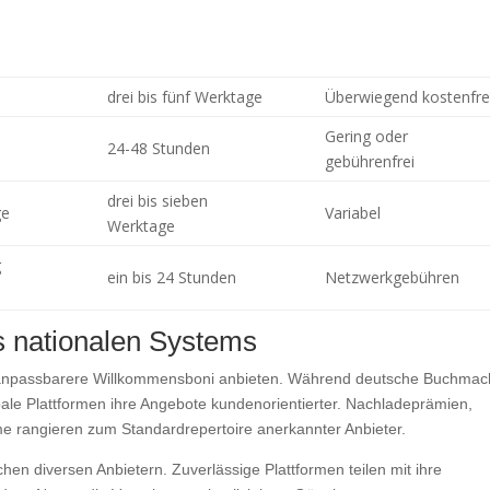
drei bis fünf Werktage
Überwiegend kostenfre
Gering oder
24-48 Stunden
gebührenfrei
drei bis sieben
ge
Variabel
Werktage
g
ein bis 24 Stunden
Netzwerkgebühren
s nationalen Systems
h anpassbarere Willkommensboni anbieten. Während deutsche Buchmac
bale Plattformen ihre Angebote kundenorientierter. Nachladeprämien,
rangieren zum Standardrepertoire anerkannter Anbieter.
en diversen Anbietern. Zuverlässige Plattformen teilen mit ihre