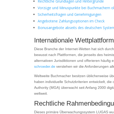
Rechtliche Grundlagen und Hintergründe
Vorzüge und Minuspunkte bei Buchmachern 
Sicherheitsfragen und Genehmigungen
Angebotene Zahlungsoptionen im Check
Bonusangebote abseits des deutschen Syste
Internationale Wettplattfor
Diese Branche der Internet-Wetten hat sich durc
bewusst nach Plattformen, die jenseits des heim
alternativen Jurisdiktionen und offerieren häufig
schroeder.de
verstehen wir die Anforderungen all
Weltweite Buchmacher besitzen üblicherweise üb
haben individuelle Schutzkriterien entwickelt, die
Authority (MGA) überwacht seit Anfang 2000 digit
weltweit.
Rechtliche Rahmenbeding
Dieses primäre Überwachungssystem LUGAS wurde