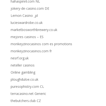
hahaspinnl.com NL
jokery-de-casino.com DE
Lemon Casino _pl
lucieswardrobe.co.uk
marketbosworthbrewery.co.uk
mejores casinos – ES
monkeyzinocasinos com es promotions
monkeyzinocasinos.com fr
nesrf.org.uk
neteller casinos
Online gambling
ploughduloe.co.uk
puresophistry.com CL
terracasino.net Generic
thebutchers.club CZ