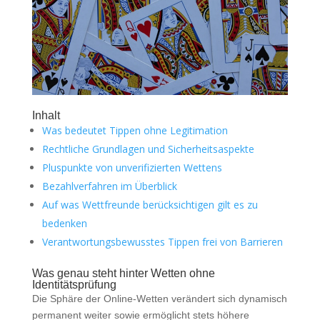
Inhalt
Was bedeutet Tippen ohne Legitimation
Rechtliche Grundlagen und Sicherheitsaspekte
Pluspunkte von unverifizierten Wettens
Bezahlverfahren im Überblick
Auf was Wettfreunde berücksichtigen gilt es zu
bedenken
Verantwortungsbewusstes Tippen frei von Barrieren
Was genau steht hinter Wetten ohne
Identitätsprüfung
Die Sphäre der Online-Wetten verändert sich dynamisch
permanent weiter sowie ermöglicht stets höhere