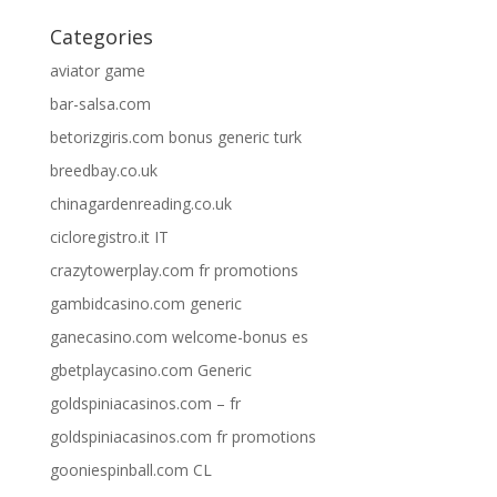
Categories
aviator game
bar-salsa.com
betorizgiris.com bonus generic turk
breedbay.co.uk
chinagardenreading.co.uk
cicloregistro.it IT
crazytowerplay.com fr promotions
gambidcasino.com generic
ganecasino.com welcome-bonus es
gbetplaycasino.com Generic
goldspiniacasinos.com – fr
goldspiniacasinos.com fr promotions
gooniespinball.com CL