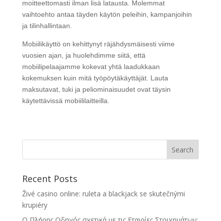
moitteettomasti ilman lisä latausta. Molemmat
vaihtoehto antaa täyden käytön peleihin, kampanjoihin
ja tilinhallintaan.
Mobiilikäyttö on kehittynyt räjähdysmäisesti viime
vuosien ajan, ja huolehdimme siitä, että
mobiilipelaajamme kokevat yhtä laadukkaan
kokemuksen kuin mitä työpöytäkäyttäjät. Lauta
maksutavat, tuki ja peliominaisuudet ovat täysin
käytettävissä mobiililaitteilla.
Recent Posts
Živé casino online: ruleta a blackjack se skutečnými
krupiéry
Ο Πλήρης Οδηγός σχετικά με τις Εταιρίες Στοιχημάτων: