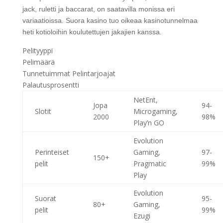
jack, ruletti ja baccarat, on saatavilla monissa eri
variaatioissa. Suora kasino tuo oikeaa kasinotunnelmaa
heti kotioloihin koulutettujen jakajien kanssa.
Pelityyppi
Pelimäärä
Tunnetuimmat Pelintarjoajat
Palautusprosentti
NetEnt,
Jopa
94-
Slotit
Microgaming,
2000
98%
Play’n GO
Evolution
Perinteiset
Gaming,
97-
150+
pelit
Pragmatic
99%
Play
Evolution
Suorat
95-
80+
Gaming,
pelit
99%
Ezugi