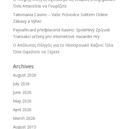
Όσα Απαιτείται να Γνωρίζετε
Talismania Casino – Vaše Průvodce Světem Online
Zábavy a Výher
Paysafecard předplacená Kasino: Spolehlivý Způsob
Transakcí určený pro Internetové Hazardní Hry
Ο Απόλυτος Οδηγός για το Ηλεκτρονικό Καζίνο: Όλα
Όσα Οφείλετε να Ξέρετε
Archives
August 2026
July 2026
June 2026
May 2026
April 2026
March 2026
August 2015