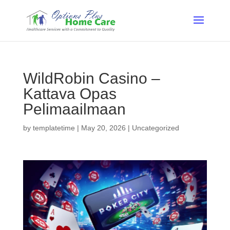
WildRobin Casino –
Kattava Opas
Pelimaailmaan
by
templatetime
|
May 20, 2026
|
Uncategorized