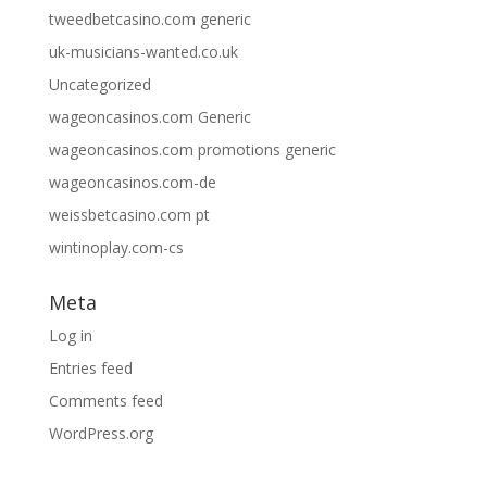
tweedbetcasino.com generic
uk-musicians-wanted.co.uk
Uncategorized
wageoncasinos.com Generic
wageoncasinos.com promotions generic
wageoncasinos.com-de
weissbetcasino.com pt
wintinoplay.com-cs
Meta
Log in
Entries feed
Comments feed
WordPress.org