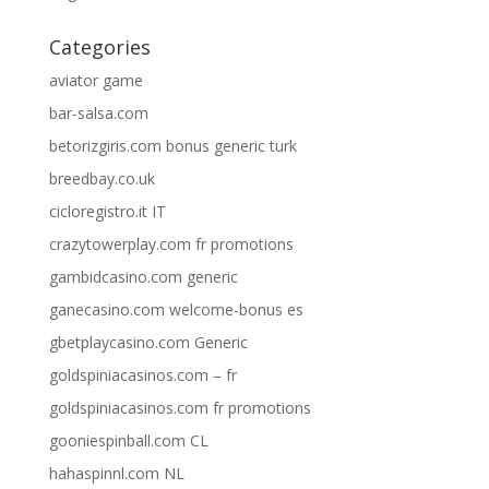
Categories
aviator game
bar-salsa.com
betorizgiris.com bonus generic turk
breedbay.co.uk
cicloregistro.it IT
crazytowerplay.com fr promotions
gambidcasino.com generic
ganecasino.com welcome-bonus es
gbetplaycasino.com Generic
goldspiniacasinos.com – fr
goldspiniacasinos.com fr promotions
gooniespinball.com CL
hahaspinnl.com NL