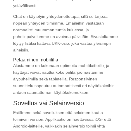
ystävällisesti.
Chat on käytetyin yhteydenottotapa, sillä se tarjoaa
nopean yhteyden tiimimme. Emaileihin vastataan
normaalisti muutaman tuntia kuluessa, ja
puhelinpalvelumme on avoinna päivittäin. Sivustoltamme
löytyy lisäksi kattava UKK-osio, joka vastaa yleisimpiin
aiheisiin.
Pelaaminen mobiililla
Alustamme on kokonaan optimoitu mobiililaitteille, ja
käyttäjät voivat nauttia koko pelitarjoomastamme
älypuhelimilla sekä tableteilla. Responsiivinen
suunnittelu sopeutuu automaattisesti eri näyttökokoihin
antaen saumattoman käyttökokemuksen.
Sovellus vai Selainversio
Esitämme sekä sovelluksen että selaimen kautta
toimivan version. Applikaatio on haettavissa iOS- että
Android-laitteille, vaikkakin selainversio toimii yhtä