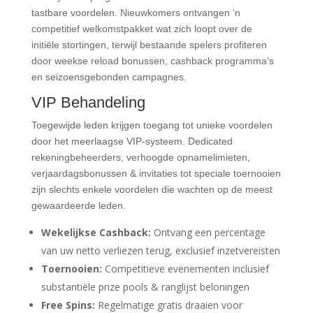
tastbare voordelen. Nieuwkomers ontvangen ‘n
competitief welkomstpakket wat zich loopt over de
initiële stortingen, terwijl bestaande spelers profiteren
door weekse reload bonussen, cashback programma’s
en seizoensgebonden campagnes.
VIP Behandeling
Toegewijde leden krijgen toegang tot unieke voordelen
door het meerlaagse VIP-systeem. Dedicated
rekeningbeheerders, verhoogde opnamelimieten,
verjaardagsbonussen & invitaties tot speciale toernooien
zijn slechts enkele voordelen die wachten op de meest
gewaardeerde leden.
Wekelijkse Cashback:
Ontvang een percentage
van uw netto verliezen terug, exclusief inzetvereisten
Toernooien:
Competitieve evenementen inclusief
substantiële prize pools & ranglijst beloningen
Free Spins:
Regelmatige gratis draaien voor