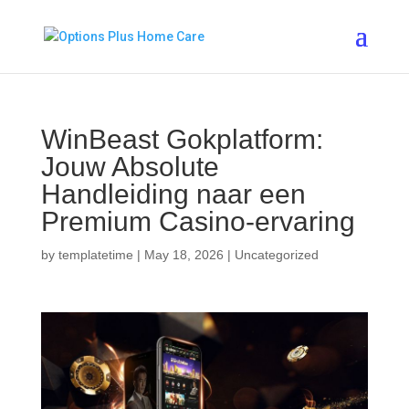
WinBeast Gokplatform:
Jouw Absolute
Handleiding naar een
Premium Casino-ervaring
by
templatetime
|
May 18, 2026
|
Uncategorized