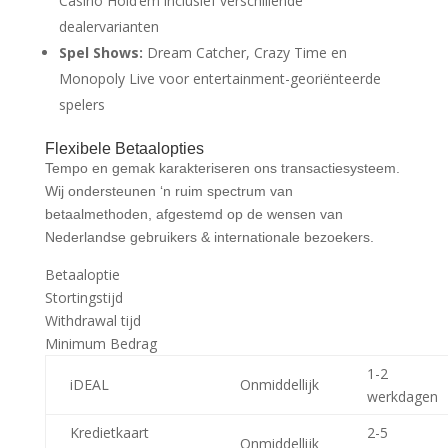
Casino Hold’em inclusief verschillende
dealervarianten
Spel Shows:
Dream Catcher, Crazy Time en
Monopoly Live voor entertainment-georiënteerde
spelers
Flexibele Betaalopties
Tempo en gemak karakteriseren ons transactiesysteem.
Wij ondersteunen ‘n ruim spectrum van
betaalmethoden, afgestemd op de wensen van
Nederlandse gebruikers & internationale bezoekers.
Betaaloptie
Stortingstijd
Withdrawal tijd
Minimum Bedrag
1-2
iDEAL
Onmiddellijk
werkdagen
Kredietkaart
2-5
Onmiddellijk