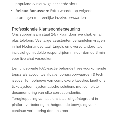
populaire & nieuw gelanceerde slots
Reload Bonussen:
Extra waarde op volgende
stortingen met eerlijke inzetvoorwaarden
Professionele Klantenondersteuning
Ons supportteam staat 24/7 klaar door live chat, email
plus telefoon. Veeltalige assistenten behandelen vragen
in het Nederlandse taal, Engels en diverse andere talen,
inclusief gemiddelde responstijden minder dan de 3 min
voor live chat verzoeken.
Een uitgebreide FAQ-sectie behandelt veelvoorkomende
topics als accountverificatie, bonusvoorwaarden & tech
issues. Ten behoeve van complexere kwesties biedt ons
ticketsysteem systematische solutions met complete
documentering van elke correspondentie.
Terugkoppeling van spelers is actief geïntegreerd in
platformverbeteringen, hetgeen de toewijding voor
continue verbetering demonstreert.