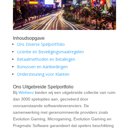
Inhoudsopgave
Ons Diverse Spelportfolio
Licentie en Beveiligingsmaatregelen
Betaalmethoden en Betalingen
Bonussen en Aanbiedingen
Ondersteuning voor Klanten
Ons Uitgebreide Spelportfolio
Bij
Winhero
bieden wij een uitgebreide collectie van ruim
dan 3000 spelopties aan, gecreëerd door
vooraanstaande softwareleveranciers. De
samenwerking met gerenommeerde providers zoals
Evolution Gaming, Microgaming, Evolution Gaming en
Pragmatic Software garandeert dat spelers beschikking