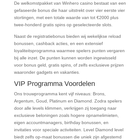
De welkomstpakket van Winhero casino bestaat van een
gefaseerde bonus die haar uitstrekt over vier eerste vier
stortingen, met een totale waarde van tot €2000 plus
twee-honderd gratis spins op geselecteerde slots.
Naast de registratiebonus bieden wij wekelijkse reload
bonussen, cashback acties, en een extensief
loyaliteitsprogramma waarmee spelers punten vergaren
bij alle inzet. De punten kunnen worden ingewisseld
voor bonus geld, gratis spins, of zelfs exclusieve prijzen
waaronder gadgets en vakanties.
VIP Programma Voordelen
Ons trouwprogramma kent vijf niveaus: Brons,
Argentum, Goud, Platinum en Diamond. Zodra spelers
door alle levels klimmen, verkrijgen zij toegang naar
exclusieve beloningen zoals hogere opnamelimieten,
eigen accountmanagers, birthday bonussen, en
invitaties voor speciale activiteiten. Level Diamond level
biedt zelfs op-maat bonussen die uniek zijn afgestemd