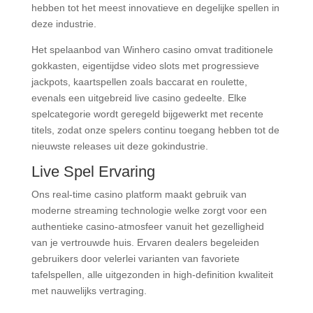
hebben tot het meest innovatieve en degelijke spellen in
deze industrie.
Het spelaanbod van Winhero casino omvat traditionele
gokkasten, eigentijdse video slots met progressieve
jackpots, kaartspellen zoals baccarat en roulette,
evenals een uitgebreid live casino gedeelte. Elke
spelcategorie wordt geregeld bijgewerkt met recente
titels, zodat onze spelers continu toegang hebben tot de
nieuwste releases uit deze gokindustrie.
Live Spel Ervaring
Ons real-time casino platform maakt gebruik van
moderne streaming technologie welke zorgt voor een
authentieke casino-atmosfeer vanuit het gezelligheid
van je vertrouwde huis. Ervaren dealers begeleiden
gebruikers door velerlei varianten van favoriete
tafelspellen, alle uitgezonden in high-definition kwaliteit
met nauwelijks vertraging.