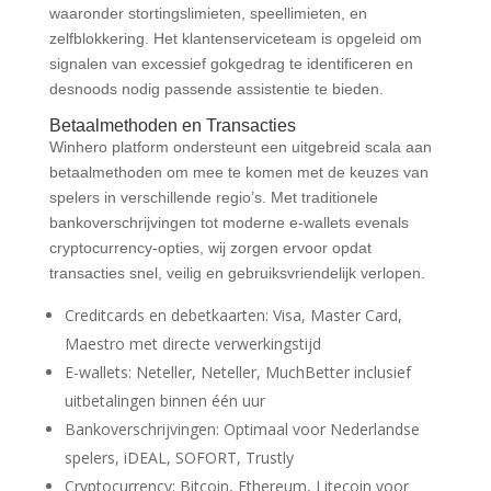
waaronder stortingslimieten, speellimieten, en
zelfblokkering. Het klantenserviceteam is opgeleid om
signalen van excessief gokgedrag te identificeren en
desnoods nodig passende assistentie te bieden.
Betaalmethoden en Transacties
Winhero platform ondersteunt een uitgebreid scala aan
betaalmethoden om mee te komen met de keuzes van
spelers in verschillende regio’s. Met traditionele
bankoverschrijvingen tot moderne e-wallets evenals
cryptocurrency-opties, wij zorgen ervoor opdat
transacties snel, veilig en gebruiksvriendelijk verlopen.
Creditcards en debetkaarten: Visa, Master Card,
Maestro met directe verwerkingstijd
E-wallets: Neteller, Neteller, MuchBetter inclusief
uitbetalingen binnen één uur
Bankoverschrijvingen: Optimaal voor Nederlandse
spelers, iDEAL, SOFORT, Trustly
Cryptocurrency: Bitcoin, Ethereum, Litecoin voor