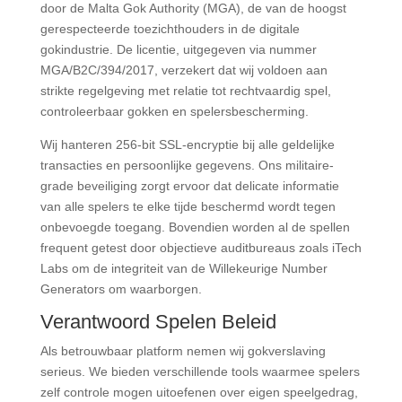
door de Malta Gok Authority (MGA), de van de hoogst
gerespecteerde toezichthouders in de digitale
gokindustrie. De licentie, uitgegeven via nummer
MGA/B2C/394/2017, verzekert dat wij voldoen aan
strikte regelgeving met relatie tot rechtvaardig spel,
controleerbaar gokken en spelersbescherming.
Wij hanteren 256-bit SSL-encryptie bij alle geldelijke
transacties en persoonlijke gegevens. Ons militaire-
grade beveiliging zorgt ervoor dat delicate informatie
van alle spelers te elke tijde beschermd wordt tegen
onbevoegde toegang. Bovendien worden al de spellen
frequent getest door objectieve auditbureaus zoals iTech
Labs om de integriteit van de Willekeurige Number
Generators om waarborgen.
Verantwoord Spelen Beleid
Als betrouwbaar platform nemen wij gokverslaving
serieus. We bieden verschillende tools waarmee spelers
zelf controle mogen uitoefenen over eigen speelgedrag,