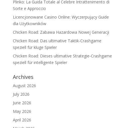
Plinko: La Guida Totale al Celebre Intrattenimento di
Sorte e Approccio
Licencjonowane Casino Online: Wyczerpujący Guide
dla Użytkowników
Chicken Road: Zabawa Hazardowa Nowej Generacji
Chicken Road: Das ultimative Taktik-Crashgame
speziell für kluge Spieler
Chicken Road: Dieses ultimative Strategie-Crashgame
speziell für intelligente Spieler
Archives
August 2026
July 2026
June 2026
May 2026
April 2026