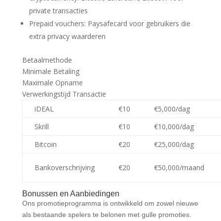
private transacties
Prepaid vouchers: Paysafecard voor gebruikers die
extra privacy waarderen
Betaalmethode
Minimale Betaling
Maximale Opname
Verwerkingstijd Transactie
iDEAL
€10
€5,000/dag
Skrill
€10
€10,000/dag
Bitcoin
€20
€25,000/dag
Bankoverschrijving
€20
€50,000/maand
Bonussen en Aanbiedingen
Ons promotieprogramma is ontwikkeld om zowel nieuwe
als bestaande spelers te belonen met gulle promoties.