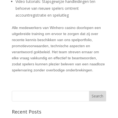
Video tutorials: Stapsgewijze handleidingen ten
behoeve van nieuwe spelers omtrent
accountregistratie en speluitleg
Alle medewerkers van Winhero casino doorlopen een
uitgebreide training om ervoor te zorgen dat zij over
recente kennis beschikken van ons spelportfolio,
promotievoorwaarden, technische aspecten en
verantwoord gokbeleid. Het team streven ernaar om
elke vraag vakkundig en effectief te beantwoorden,
zodat spelers kunnen plezier beleven van een naadloze
spelervaring zonder overbodige onderbrekingen.
Recent Posts