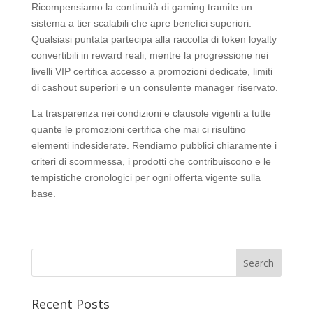
Ricompensiamo la continuità di gaming tramite un
sistema a tier scalabili che apre benefici superiori.
Qualsiasi puntata partecipa alla raccolta di token loyalty
convertibili in reward reali, mentre la progressione nei
livelli VIP certifica accesso a promozioni dedicate, limiti
di cashout superiori e un consulente manager riservato.
La trasparenza nei condizioni e clausole vigenti a tutte
quante le promozioni certifica che mai ci risultino
elementi indesiderate. Rendiamo pubblici chiaramente i
criteri di scommessa, i prodotti che contribuiscono e le
tempistiche cronologici per ogni offerta vigente sulla
base.
Recent Posts