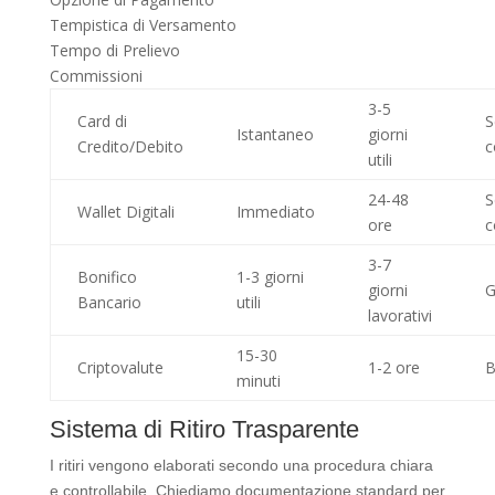
Tempistica di Versamento
Tempo di Prelievo
Commissioni
3-5
Card di
S
Istantaneo
giorni
Credito/Debito
c
utili
24-48
S
Wallet Digitali
Immediato
ore
c
3-7
Bonifico
1-3 giorni
giorni
G
Bancario
utili
lavorativi
15-30
Criptovalute
1-2 ore
B
minuti
Sistema di Ritiro Trasparente
I ritiri vengono elaborati secondo una procedura chiara
e controllabile. Chiediamo documentazione standard per