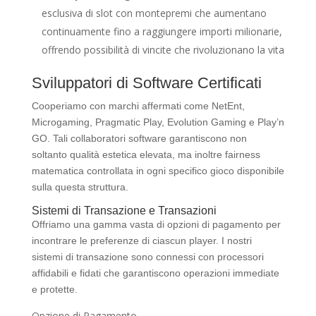
esclusiva di slot con montepremi che aumentano
continuamente fino a raggiungere importi milionarie,
offrendo possibilità di vincite che rivoluzionano la vita
Sviluppatori di Software Certificati
Cooperiamo con marchi affermati come NetEnt,
Microgaming, Pragmatic Play, Evolution Gaming e Play’n
GO. Tali collaboratori software garantiscono non
soltanto qualità estetica elevata, ma inoltre fairness
matematica controllata in ogni specifico gioco disponibile
sulla questa struttura.
Sistemi di Transazione e Transazioni
Offriamo una gamma vasta di opzioni di pagamento per
incontrare le preferenze di ciascun player. I nostri
sistemi di transazione sono connessi con processori
affidabili e fidati che garantiscono operazioni immediate
e protette.
Opzione di Pagamento