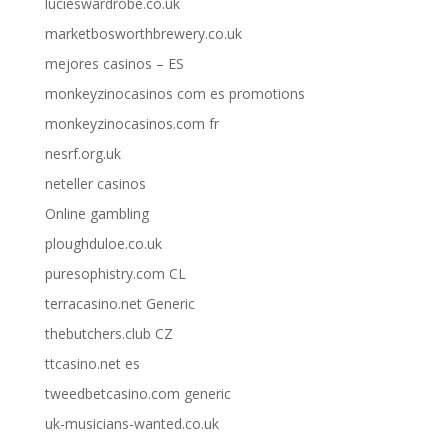
lucieswardrobe.co.uk
marketbosworthbrewery.co.uk
mejores casinos – ES
monkeyzinocasinos com es promotions
monkeyzinocasinos.com fr
nesrf.org.uk
neteller casinos
Online gambling
ploughduloe.co.uk
puresophistry.com CL
terracasino.net Generic
thebutchers.club CZ
ttcasino.net es
tweedbetcasino.com generic
uk-musicians-wanted.co.uk