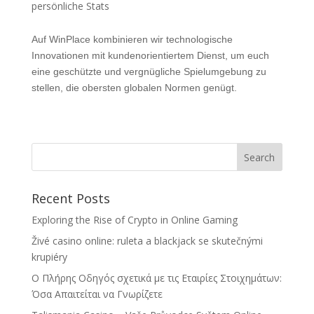
persönliche Stats
Auf WinPlace kombinieren wir technologische
Innovationen mit kundenorientiertem Dienst, um euch
eine geschützte und vergnügliche Spielumgebung zu
stellen, die obersten globalen Normen genügt.
Recent Posts
Exploring the Rise of Crypto in Online Gaming
Živé casino online: ruleta a blackjack se skutečnými
krupiéry
Ο Πλήρης Οδηγός σχετικά με τις Εταιρίες Στοιχημάτων:
Όσα Απαιτείται να Γνωρίζετε