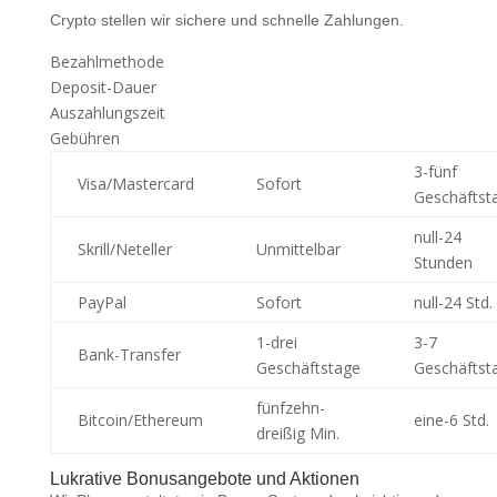
Crypto stellen wir sichere und schnelle Zahlungen.
Bezahlmethode
Deposit-Dauer
Auszahlungszeit
Gebühren
3-fünf
Visa/Mastercard
Sofort
Geschäftst
null-24
Skrill/Neteller
Unmittelbar
Stunden
PayPal
Sofort
null-24 Std.
1-drei
3-7
Bank-Transfer
Geschäftstage
Geschäftst
fünfzehn-
Bitcoin/Ethereum
eine-6 Std.
dreißig Min.
Lukrative Bonusangebote und Aktionen