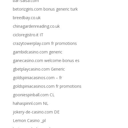
bar-salsa.com
betorizgiris.com bonus generic turk
breedbay.co.uk
chinagardenreading.co.uk
cicloregistro.it IT
crazytowerplay.com fr promotions
gambidcasino.com generic
ganecasino.com welcome-bonus es
gbetplaycasino.com Generic
goldspiniacasinos.com – fr
goldspiniacasinos.com fr promotions
gooniespinball.com CL
hahaspinnl.com NL
jokery-de-casino.com DE
Lemon Casino _pl