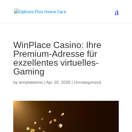
WinPlace Casino: Ihre
Premium-Adresse für
exzellentes virtuelles-
Gaming
by
templatetime
|
Apr 20, 2026
|
Uncategorized