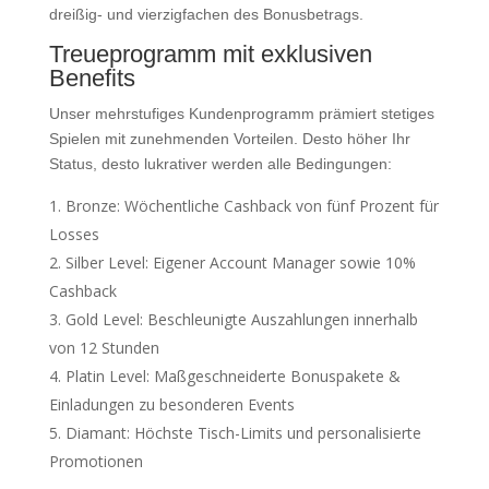
dreißig- und vierzigfachen des Bonusbetrags.
Treueprogramm mit exklusiven
Benefits
Unser mehrstufiges Kundenprogramm prämiert stetiges
Spielen mit zunehmenden Vorteilen. Desto höher Ihr
Status, desto lukrativer werden alle Bedingungen:
Bronze: Wöchentliche Cashback von fünf Prozent für
Losses
Silber Level: Eigener Account Manager sowie 10%
Cashback
Gold Level: Beschleunigte Auszahlungen innerhalb
von 12 Stunden
Platin Level: Maßgeschneiderte Bonuspakete &
Einladungen zu besonderen Events
Diamant: Höchste Tisch-Limits und personalisierte
Promotionen