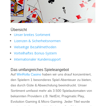
Übersicht
Unser breites Sortiment
Lizenzen & Sicherheitsnormen
Vielseitige Bezahlmethoden
Vorteilhaftes Bonus-System
Internationaler Kundensupport
Das umfangreiches Spieleangebot
Auf
WinRolla Casino
haben wir uns drauf konzentriert,
den Spielern 1 besonderes Spiel-Abenteuer zu bieten,
das durch Güte & Abwechslung beeindruckt. Unser
Sortiment umfasst mehr als 3.500 Spielautomaten von
bekannten Providern z.B. NetEnt, Pragmatic Play,
Evolution Gaming & Micro Gaming. Jeder Titel wurde