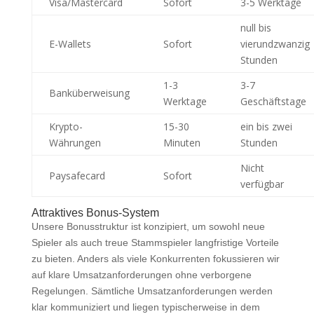
Visa/Mastercard
Sofort
3-5 Werktage
null bis
E-Wallets
Sofort
vierundzwanzig
Stunden
1-3
3-7
Banküberweisung
Werktage
Geschäftstage
Krypto-
15-30
ein bis zwei
Währungen
Minuten
Stunden
Nicht
Paysafecard
Sofort
verfügbar
Attraktives Bonus-System
Unsere Bonusstruktur ist konzipiert, um sowohl neue
Spieler als auch treue Stammspieler langfristige Vorteile
zu bieten. Anders als viele Konkurrenten fokussieren wir
auf klare Umsatzanforderungen ohne verborgene
Regelungen. Sämtliche Umsatzanforderungen werden
klar kommuniziert und liegen typischerweise in dem