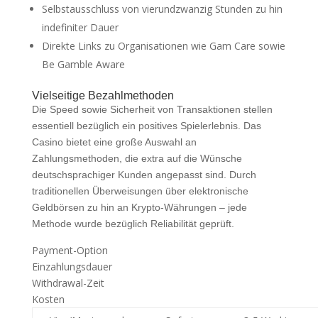
Selbstausschluss von vierundzwanzig Stunden zu hin
indefiniter Dauer
Direkte Links zu Organisationen wie Gam Care sowie
Be Gamble Aware
Vielseitige Bezahlmethoden
Die Speed sowie Sicherheit von Transaktionen stellen
essentiell bezüglich ein positives Spielerlebnis. Das
Casino bietet eine große Auswahl an
Zahlungsmethoden, die extra auf die Wünsche
deutschsprachiger Kunden angepasst sind. Durch
traditionellen Überweisungen über elektronische
Geldbörsen zu hin an Krypto-Währungen – jede
Methode wurde bezüglich Reliabilität geprüft.
Payment-Option
Einzahlungsdauer
Withdrawal-Zeit
Kosten