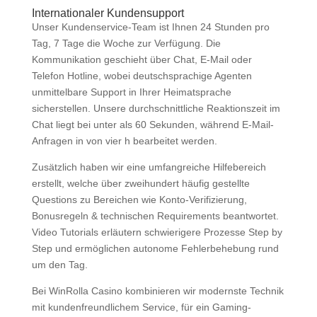
Internationaler Kundensupport
Unser Kundenservice-Team ist Ihnen 24 Stunden pro
Tag, 7 Tage die Woche zur Verfügung. Die
Kommunikation geschieht über Chat, E-Mail oder
Telefon Hotline, wobei deutschsprachige Agenten
unmittelbare Support in Ihrer Heimatsprache
sicherstellen. Unsere durchschnittliche Reaktionszeit im
Chat liegt bei unter als 60 Sekunden, während E-Mail-
Anfragen in von vier h bearbeitet werden.
Zusätzlich haben wir eine umfangreiche Hilfebereich
erstellt, welche über zweihundert häufig gestellte
Questions zu Bereichen wie Konto-Verifizierung,
Bonusregeln & technischen Requirements beantwortet.
Video Tutorials erläutern schwierigere Prozesse Step by
Step und ermöglichen autonome Fehlerbehebung rund
um den Tag.
Bei WinRolla Casino kombinieren wir modernste Technik
mit kundenfreundlichem Service, für ein Gaming-