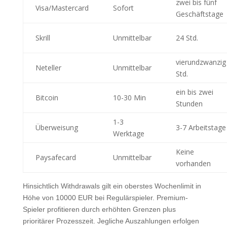
zwei bis fünf
Visa/Mastercard
Sofort
Geschäftstage
Skrill
Unmittelbar
24 Std.
vierundzwanzig
Neteller
Unmittelbar
Std.
ein bis zwei
Bitcoin
10-30 Min
Stunden
1-3
Überweisung
3-7 Arbeitstage
Werktage
Keine
Paysafecard
Unmittelbar
vorhanden
Hinsichtlich Withdrawals gilt ein oberstes Wochenlimit in
Höhe von 10000 EUR bei Regulärspieler. Premium-
Spieler profitieren durch erhöhten Grenzen plus
prioritärer Prozesszeit. Jegliche Auszahlungen erfolgen