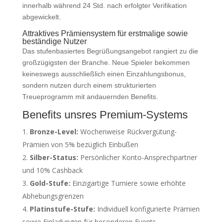
innerhalb während 24 Std. nach erfolgter Verifikation
abgewickelt.
Attraktives Prämiensystem für erstmalige sowie
beständige Nutzer
Das stufenbasiertes Begrüßungsangebot rangiert zu die
großzügigsten der Branche. Neue Spieler bekommen
keineswegs ausschließlich einen Einzahlungsbonus,
sondern nutzen durch einem strukturierten
Treueprogramm mit andauernden Benefits.
Benefits unsres Premium-Systems
Bronze-Level:
Wochenweise Rückvergütung-
Prämien von 5% bezüglich Einbußen
Silber-Status:
Persönlicher Konto-Ansprechpartner
und 10% Cashback
Gold-Stufe:
Einzigartige Turniere sowie erhöhte
Abhebungsgrenzen
Platinstufe-Stufe:
Individuell konfigurierte Prämien
sowie Einladungen für besonderen Events