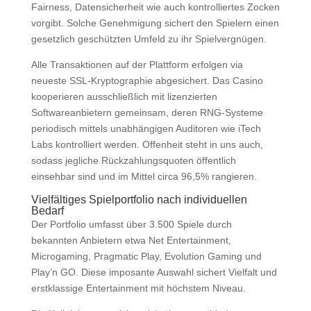
Fairness, Datensicherheit wie auch kontrolliertes Zocken
vorgibt. Solche Genehmigung sichert den Spielern einen
gesetzlich geschützten Umfeld zu ihr Spielvergnügen.
Alle Transaktionen auf der Plattform erfolgen via
neueste SSL-Kryptographie abgesichert. Das Casino
kooperieren ausschließlich mit lizenzierten
Softwareanbietern gemeinsam, deren RNG-Systeme
periodisch mittels unabhängigen Auditoren wie iTech
Labs kontrolliert werden. Offenheit steht in uns auch,
sodass jegliche Rückzahlungsquoten öffentlich
einsehbar sind und im Mittel circa 96,5% rangieren.
Vielfältiges Spielportfolio nach individuellen
Bedarf
Der Portfolio umfasst über 3.500 Spiele durch
bekannten Anbietern etwa Net Entertainment,
Microgaming, Pragmatic Play, Evolution Gaming und
Play’n GO. Diese imposante Auswahl sichert Vielfalt und
erstklassige Entertainment mit höchstem Niveau.