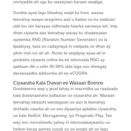
xorriyadda ah ugu ku raaxeysan karaan waqtiga.
Goobta ayaa lagu bilaabay waqti ka hore, waxaa
leenahay waayo-aragnimo aad u badan oo ku saabsan
sidii loo siin karayaa xidhmada heerka sarreeya leh. Inta
dhan ciyaarta aan leenahay waxay ku shaqeeyaan
systemka RNG (Random Number Generator) oo la
tijaabiyay, taas oo cadaynaya in natiijada oo dhan ay
yihiin mid run ah ah. Runtu la xaqiijiyay ayaa ah in
goobaha ciyaarta online-ka ee isticmaala RNG ay
qabtaan dib u celin 95-98% sida laga soo sheegay
daraasaadka adduunka ah ee eCOGRA.
Ciyaaraha Kala Duwan ee Waxaan Bixinno
Goobteennu way u jecel tahay in macmiilka uu raadsado
kala duwanaansho ballaaran oo ciyaaraha ah. Waxaan
leenahay iskaashi wanaagsan oo aan la leenahay
shirkado caanka ah oo soo diyaariya qalabka ciyaaraha,
oo kale NetEnt, Microgaming, iyo Pragmatic Play. Tan
way soo micnaheedu yahay in isticmaalaayaashu uu
heleyn karaa games cusub oo oo joogto ah oo lagu