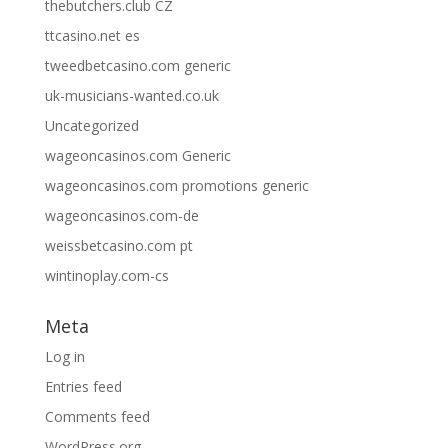
thebutchers.club CZ
ttcasino.net es
tweedbetcasino.com generic
uk-musicians-wanted.co.uk
Uncategorized
wageoncasinos.com Generic
wageoncasinos.com promotions generic
wageoncasinos.com-de
weissbetcasino.com pt
wintinoplay.com-cs
Meta
Log in
Entries feed
Comments feed
WordPress.org