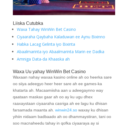
Liiska Cutubka
Waxa Tahay WinWin Bet Casino
Ciyaaraha Qaybaha Kaladuwan ee Aynu Bixinno
Habka Lacag Gelinta iyo Bixinta
Abaalmarinta iyo Abaalmarinta Marin ee Dadka
Amniga Data-da Khaaska ah
Waxa Uu yahay WinWin Bet Casino
Waxaan nahay waxaa kasino online ah oo heerka sare
oo siiya adeegyo heer heer sare ah ee games-ka
khatarta ah. Macaamiisha aan u adeegaynno way
qaataan maskax gaar ah oo ay ku ugu dhex
raaxaystaan ciyaaraha casriga ah ee lagu ku dhisan
farsamada maanta ah.
winwin24.so
waxay ku dhisan
yihiin nidaam badbaado ah oo dhammaystiran, tani oo
soo macnaheedu tahay in qofka ciyaaraya ay si