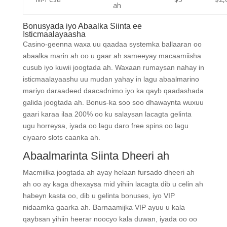
ah
Bonusyada iyo Abaalka Siinta ee
Isticmaalayaasha
Casino-geenna waxa uu qaadaa systemka ballaaran oo
abaalka marin ah oo u gaar ah sameeyay macaamiisha
cusub iyo kuwii joogtada ah. Waxaan rumaysan nahay in
isticmaalayaashu uu mudan yahay in lagu abaalmarino
mariyo daraadeed daacadnimo iyo ka qayb qaadashada
galida joogtada ah. Bonus-ka soo soo dhawaynta wuxuu
gaari karaa ilaa 200% oo ku salaysan lacagta gelinta
ugu horreysa, iyada oo lagu daro free spins oo lagu
ciyaaro slots caanka ah.
Abaalmarinta Siinta Dheeri ah
Macmiilka joogtada ah ayay helaan fursado dheeri ah
ah oo ay kaga dhexaysa mid yihiin lacagta dib u celin ah
habeyn kasta oo, dib u gelinta bonuses, iyo VIP
nidaamka gaarka ah. Barnaamijka VIP ayuu u kala
qaybsan yihiin heerar noocyo kala duwan, iyada oo oo