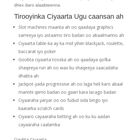
dhex daro alaabteenna.
Tirooyinka Ciyaarta Ugu caansan ah
Slot machines maanta ah oo qaadaya graphics
sarreeya iyo astaamo tiro badan oo abaalmarino ah
Ciyaarta table-ka ay ka mid yihiin blackjack, roulette,
baccarat iyo poker
Goobta ciyaarta tooska ah oo qaadaya qofka
shaqeeya run ah oo wax ku shaqeeya saacadaha
dhabta ah
Jackpot-yada progressive ah oo laga heli karo abaal
marintii qiimo badan oo gaari kara lacago badan
Ciyaaraha yaryar oo oo fudud sida bingo iyo
kaararka scratch cards
Ciyaaro cayaaraha betting ah oo ku ku aadan
cayaaraha caalamka
Qaybta Ciyaarta