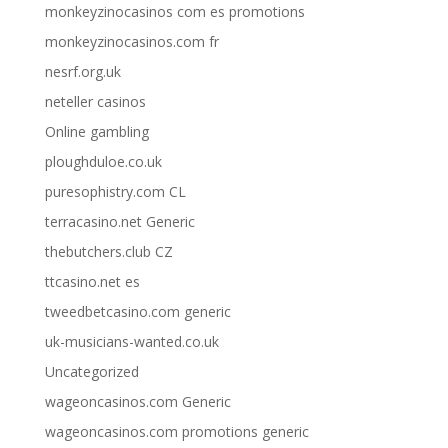
monkeyzinocasinos com es promotions
monkeyzinocasinos.com fr
nesrf.org.uk
neteller casinos
Online gambling
ploughduloe.co.uk
puresophistry.com CL
terracasino.net Generic
thebutchers.club CZ
ttcasino.net es
tweedbetcasino.com generic
uk-musicians-wanted.co.uk
Uncategorized
wageoncasinos.com Generic
wageoncasinos.com promotions generic