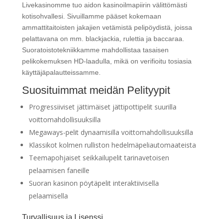
Livekasinomme tuo aidon kasinoilmapiirin välittömästi
kotisohvallesi. Sivuillamme pääset kokemaan
ammattitaitoisten jakajien vetämistä pelipöydistä, joissa
pelattavana on mm. blackjackia, rulettia ja baccaraa.
Suoratoistotek­niikkamme mahdollistaa tasaisen
pelikokemuksen HD-laadulla, mikä on verifioitu tosiasia
käyttäjäpalautteissamme.
Suosituimmat meidän Pelityypit
Progressiiviset jättimäiset jättipottipelit suurilla
voittomahdollisuuksilla
Megaways-pelit dynaamisilla voittomahdollisuuksilla
Klassikot kolmen rulliston hedelmäpeliautomaateista
Teemapohj­aiset seikkailupelit tarinavetoisen
pelaamisen faneille
Suoran kasinon pöytäpelit interaktiivisella
pelaamisella
Turvallisuus ja Lisenssi