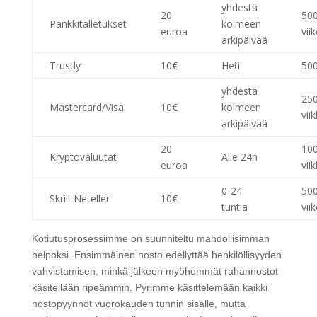
yhdestä
20
500
Pankkitalletukset
kolmeen
euroa
vii
arkipäivää
Trustly
10€
Heti
500
yhdestä
25
Mastercard/Visa
10€
kolmeen
vii
arkipäivää
20
10
Kryptovaluutat
Alle 24h
euroa
vii
0-24
500
Skrill-Neteller
10€
tuntia
vii
Kotiutusprosessimme on suunniteltu mahdollisimman
helpoksi. Ensimmäinen nosto edellyttää henkilöllisyyden
vahvistamisen, minkä jälkeen myöhemmät rahannostot
käsitellään ripeämmin. Pyrimme käsittelemään kaikki
nostopyynnöt vuorokauden tunnin sisälle, mutta