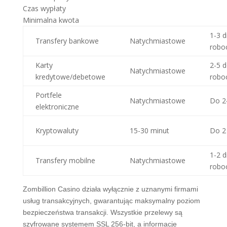
Czas wypłaty
Minimalna kwota
1-3 d
Transfery bankowe
Natychmiastowe
robo
Karty
2-5 
Natychmiastowe
kredytowe/debetowe
robo
Portfele
Natychmiastowe
Do 2
elektroniczne
Kryptowaluty
15-30 minut
Do 2
1-2 d
Transfery mobilne
Natychmiastowe
robo
Zombillion Casino działa wyłącznie z uznanymi firmami
usług transakcyjnych, gwarantując maksymalny poziom
bezpieczeństwa transakcji. Wszystkie przelewy są
szyfrowane systemem SSL 256-bit, a informacje