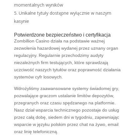
momentalnych wyników
Unikalne tytuły dostępne wyłącznie w naszym
kasynie
Potwierdzone bezpieczeństwo i certyfikacja
Zombillion Casino działa na podstawie ważnej
zezwolenia hazardowej wydanej przez uznany organ
regulacyjny. Regularnie przechodzimy audyty
niezależnych firm testujących, które sprawdzają
uczciwość naszych tytułów oraz poprawność działania
systemów cyfr losowych.
Wdrożyliśmy zaawansowane systemy świadomej gry,
pozwalające graczom ustalanie limitów depozytów,
przegranych oraz czasu spędzanego na platformie.
Nasz dział wsparcia technicznego pozostaje do usług
przez całą dobę, siedem dni w tygodniu, zapewniając
wsparcie w języku polskim przez chat na żywo, email
oraz linię telefoniczną.