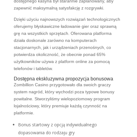
dostępnego kasyna był starannie zaplanowany, aby
zapewnić maksymalną satysfakcję z rozgrywki.
Dzięki użyciu najnowszych rozwiązań technologicznych
oferujemy błyskawiczne ładowanie gier oraz sprawną
grę na wszystkich sprzętach. Oferowana platforma
działa doskonale zarówno na komputerach
stacjonarnych, jak i urządzeniach przenośnych, co
potwierdza okoliczność, że obecnie ponad 65%
użytkowników używa z platform online za pomocą
telefonów i tabletów.
Dostępna ekskluzywna propozycja bonusowa
Zombillion Casino przygotowało dla swoich graczy
system nagród, który wychodzi poza typowe bonusy
powitalne. Stworzyliśmy wielopoziomowy program
lojalnościowy, który premiuje każdą czynność na
platformie.
Bonus startowy z opcją indywidualnego
dopasowania do rodzaju gry