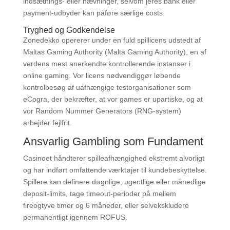
indsætnings- eller hævninger, selvom jeres bank eller
payment-udbyder kan påføre særlige costs.
Tryghed og Godkendelse
Zonedekko opererer under en fuld spillicens udstedt af
Maltas Gaming Authority (Malta Gaming Authority), en af
verdens mest anerkendte kontrollerende instanser i
online gaming. Vor licens nødvendiggør løbende
kontrolbesøg af uafhængige testorganisationer som
eCogra, der bekræfter, at vor games er upartiske, og at
vor Random Nummer Generators (RNG-system)
arbejder fejlfrit.
Ansvarlig Gambling som Fundament
Casinoet håndterer spilleafhængighed ekstremt alvorligt
og har indført omfattende værktøjer til kundebeskyttelse.
Spillere kan definere døgnlige, ugentlige eller månedlige
deposit-limits, tage timeout-perioder på mellem
fireogtyve timer og 6 måneder, eller selvekskludere
permanentligt igennem ROFUS.