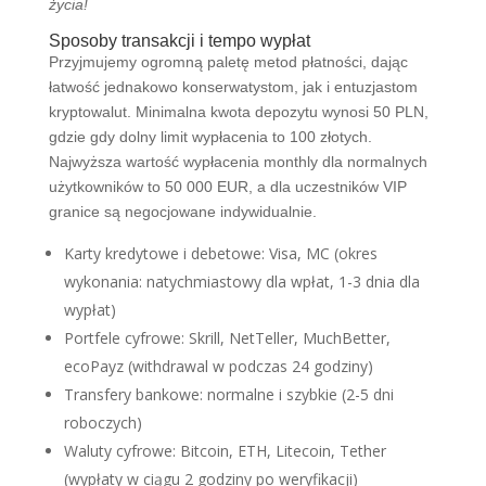
życia!
Sposoby transakcji i tempo wypłat
Przyjmujemy ogromną paletę metod płatności, dając
łatwość jednakowo konserwatystom, jak i entuzjastom
kryptowalut. Minimalna kwota depozytu wynosi 50 PLN,
gdzie gdy dolny limit wypłacenia to 100 złotych.
Najwyższa wartość wypłacenia monthly dla normalnych
użytkowników to 50 000 EUR, a dla uczestników VIP
granice są negocjowane indywidualnie.
Karty kredytowe i debetowe: Visa, MC (okres
wykonania: natychmiastowy dla wpłat, 1-3 dnia dla
wypłat)
Portfele cyfrowe: Skrill, NetTeller, MuchBetter,
ecoPayz (withdrawal w podczas 24 godziny)
Transfery bankowe: normalne i szybkie (2-5 dni
roboczych)
Waluty cyfrowe: Bitcoin, ETH, Litecoin, Tether
(wypłaty w ciągu 2 godziny po weryfikacji)