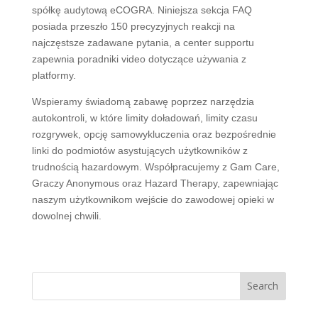
spółkę audytową eCOGRA. Niniejsza sekcja FAQ
posiada przeszło 150 precyzyjnych reakcji na
najczęstsze zadawane pytania, a center supportu
zapewnia poradniki video dotyczące używania z
platformy.
Wspieramy świadomą zabawę poprzez narzędzia
autokontroli, w które limity doładowań, limity czasu
rozgrywek, opcję samowykluczenia oraz bezpośrednie
linki do podmiotów asystujących użytkowników z
trudnością hazardowym. Współpracujemy z Gam Care,
Graczy Anonymous oraz Hazard Therapy, zapewniając
naszym użytkownikom wejście do zawodowej opieki w
dowolnej chwili.