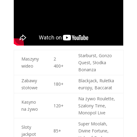
Starburst, Gonzo
Maszyny
2
Quest, Słodka
wideo
400+
Bonanza
Zabawy
Blackjack, Ruletka
180+
stołowe
europy, Baccarat
Na żywo Roulette,
Kasyno
120+
Szalony Time,
na żywo
Monopol Live
Super Moolah,
Sloty
85+
Divine Fortune,
jackpot