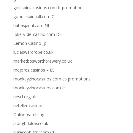
goldspiniacasinos.com fr promotions
gooniespinball.com CL
hahaspinnl.com NL
jokery-de-casino.com DE
Lemon Casino _pl
lucieswardrobe.co.uk
marketbosworthbrewery.co.uk
mejores casinos – ES
monkeyzinocasinos com es promotions
monkeyzinocasinos.com fr
nesrf.org.uk
neteller casinos
Online gambling
ploughduloe.co.uk
puresophistry.com CL