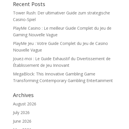
Recent Posts
Tower Rush: Der ultimativer Guide zum strategische
Casino-Spiel
PlayMe Casino : Le meilleur Guide Complet du Jeu de
Gaming Nouvelle Vague
PlayMe Jeu : Votre Guide Complet du Jeu de Casino
Nouvelle Vague
Jouez-moi : Le Guide Exhaustif du Divertissement de
Établissement de Jeu Innovant
MegaBlock: This Innovative Gambling Game
Transforming Contemporary Gambling Entertainment
Archives
August 2026
July 2026
June 2026