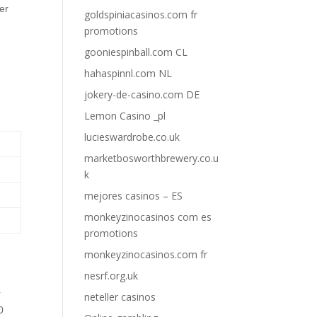
er
goldspiniacasinos.com fr
promotions
gooniespinball.com CL
hahaspinnl.com NL
jokery-de-casino.com DE
Lemon Casino _pl
lucieswardrobe.co.uk
marketbosworthbrewery.co.u
k
mejores casinos – ES
monkeyzinocasinos com es
promotions
monkeyzinocasinos.com fr
nesrf.org.uk
r
neteller casinos
0