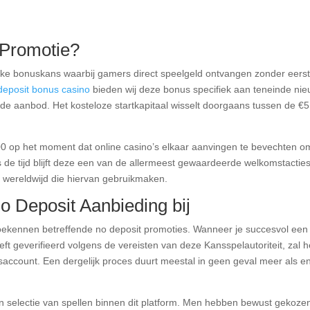
 Promotie?
eke bonuskans waarbij gamers direct speelgeld ontvangen zonder eers
deposit bonus casino
bieden wij deze bonus specifiek aan teneinde ni
de aanbod. Het kosteloze startkapitaal wisselt doorgaans tussen de €5
0 op het moment dat online casino’s elkaar aanvingen te bevechten o
 de tijd blijft deze een van de allermeest gewaardeerde welkomstacties
s wereldwijd die hiervan gebruikmaken.
o Deposit Aanbieding bij
 toekennen betreffende no deposit promoties. Wanneer je succesvol een
eft geverifieerd volgens de vereisten van deze Kansspelautoriteit, zal h
account. Een dergelijk proces duurt meestal in geen geval meer als e
en selectie van spellen binnen dit platform. Men hebben bewust gekoze