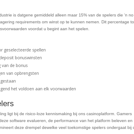
ndustrie is datgene gemiddeld alleen maar 15% van de spelers die ‘n no
le wagering requirements om winst op te kunnen nemen. Dit percentage t
usvoorwaarden voordat u begint aan het spelen.
or geselecteerde spellen
 deposit bonuswinsten
g van de bonus
ngen van opbrengsten
egestaan
gend het voldoen aan elk voorwaarden
lers
ng ligt bij de risico-loze kennismaking bij ons casinoplatform. Gamers
n deze software evalueren, de performance van het platform beleven en
imineert deze drempel dewelke veel toekomstige spelers ondergaat bij