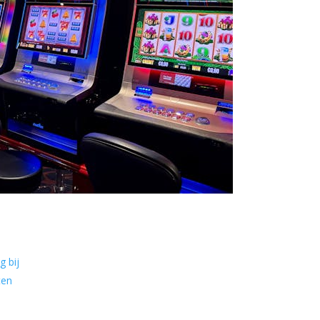
g bij
ten