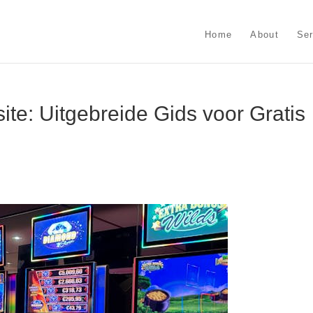
Home
About
Ser
te: Uitgebreide Gids voor Gratis