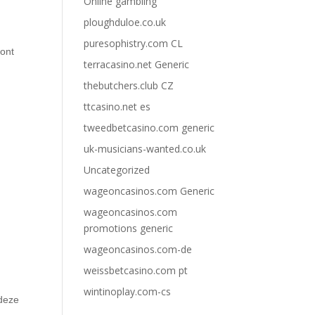
Online gambling
ploughduloe.co.uk
puresophistry.com CL
oont
terracasino.net Generic
thebutchers.club CZ
ttcasino.net es
tweedbetcasino.com generic
uk-musicians-wanted.co.uk
Uncategorized
wageoncasinos.com Generic
wageoncasinos.com
promotions generic
wageoncasinos.com-de
weissbetcasino.com pt
wintinoplay.com-cs
 deze