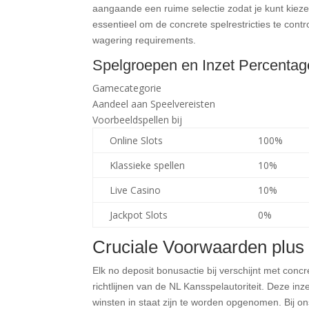
aangaande een ruime selectie zodat je kunt kiezen 
essentieel om de concrete spelrestricties te contr
wagering requirements.
Spelgroepen en Inzet Percentag
Gamecategorie
Aandeel aan Speelvereisten
Voorbeeldspellen bij
Online Slots
100%
Klassieke spellen
10%
Live Casino
10%
Jackpot Slots
0%
Cruciale Voorwaarden plus 
Elk no deposit bonusactie bij verschijnt met co
richtlijnen van de NL Kansspelautoriteit. Deze inz
winsten in staat zijn te worden opgenomen. Bij o