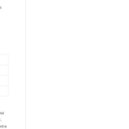
s
Dat
k.
xtra