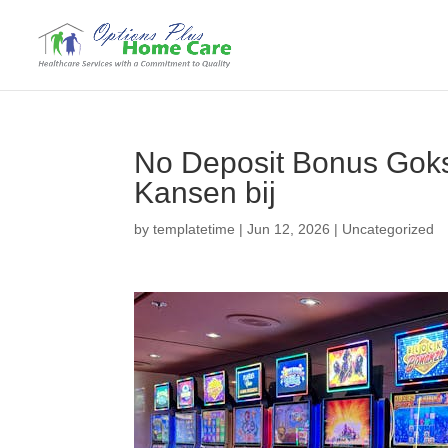
No Deposit Bonus Goksi
Kansen bij
by
templatetime
|
Jun 12, 2026
|
Uncategorized