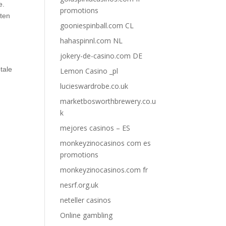
e.
promotions
iten
gooniespinball.com CL
hahaspinnl.com NL
jokery-de-casino.com DE
tale
Lemon Casino _pl
lucieswardrobe.co.uk
marketbosworthbrewery.co.u
k
mejores casinos – ES
monkeyzinocasinos com es
promotions
monkeyzinocasinos.com fr
nesrf.org.uk
neteller casinos
Online gambling