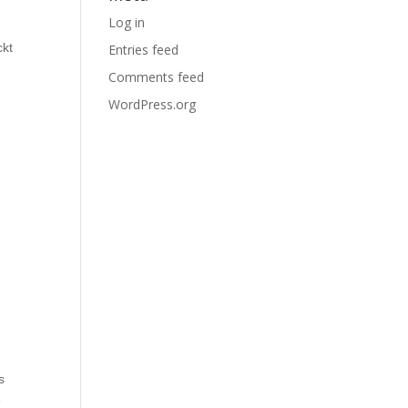
Log in
ckt
Entries feed
Comments feed
WordPress.org
s
e