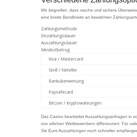
Wir begreifen, dass rasche und sichere Überweis
eine breite Bandbreite an bewährten Zahlungsar
Zahlungsmethode
Einzahlungsdauer
Auszahlungsdauer
Mindestbetrag
Visa / Mastercard
Skrill / Neteller
Banküberweisung
Paysafecard
Bitcoin / Kryptowährungen
Das Casino bearbeitet Auszahlungsanfragen in v
von etlichen Wettbewerbern differenziert. Für va
Sie Eure Auszahlungen noch schneller empfange