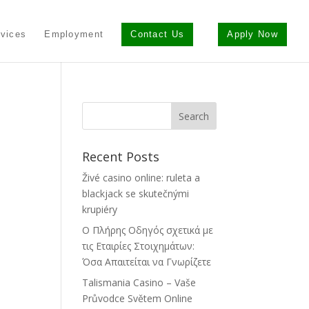
vices
Employment
Contact Us
Apply Now
Recent Posts
Živé casino online: ruleta a
blackjack se skutečnými
krupiéry
Ο Πλήρης Οδηγός σχετικά με
τις Εταιρίες Στοιχημάτων:
Όσα Απαιτείται να Γνωρίζετε
Talismania Casino – Vaše
Průvodce Světem Online