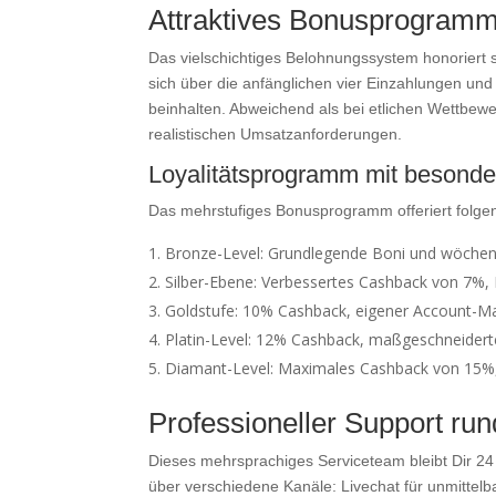
Attraktives Bonusprogramm
Das vielschichtiges Belohnungssystem honoriert 
sich über die anfänglichen vier Einzahlungen un
beinhalten. Abweichend als bei etlichen Wettbew
realistischen Umsatzanforderungen.
Loyalitätsprogramm mit besonde
Das mehrstufiges Bonusprogramm offeriert folge
Bronze-Level: Grundlegende Boni und wöche
Silber-Ebene: Verbessertes Cashback von 7%,
Goldstufe: 10% Cashback, eigener Account-Ma
Platin-Level: 12% Cashback, maßgeschneiderte
Diamant-Level: Maximales Cashback von 15%
Professioneller Support ru
Dieses mehrsprachiges Serviceteam bleibt Dir 24 
über verschiedene Kanäle: Livechat für unmittelb