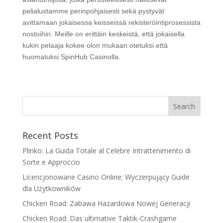
pelialustamme perinpohjaisesti sekä pystyvät
avittamaan jokaisessa keisseissä rekisteröintiprosessista
nostoihin. Meille on erittäin keskeistä, että jokaisella
kukin pelaaja kokee olon mukaan otetuksi että
huomatuksi SpinHub Casinolla.
Recent Posts
Plinko: La Guida Totale al Celebre Intrattenimento di
Sorte e Approccio
Licencjonowane Casino Online: Wyczerpujący Guide
dla Użytkowników
Chicken Road: Zabawa Hazardowa Nowej Generacji
Chicken Road: Das ultimative Taktik-Crashgame