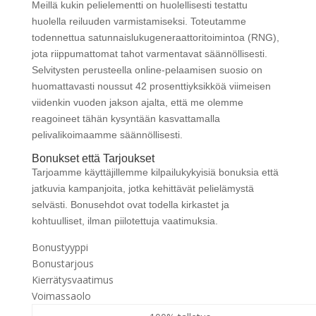
Meillä kukin pelielementti on huolellisesti testattu
huolella reiluuden varmistamiseksi. Toteutamme
todennettua satunnaislukugeneraattoritoimintoa (RNG),
jota riippumattomat tahot varmentavat säännöllisesti.
Selvitysten perusteella online-pelaamisen suosio on
huomattavasti noussut 42 prosenttiyksikköä viimeisen
viidenkin vuoden jakson ajalta, että me olemme
reagoineet tähän kysyntään kasvattamalla
pelivalikoimaamme säännöllisesti.
Bonukset että Tarjoukset
Tarjoamme käyttäjillemme kilpailukykyisiä bonuksia että
jatkuvia kampanjoita, jotka kehittävät pelielämystä
selvästi. Bonusehdot ovat todella kirkastet ja
kohtuulliset, ilman piilotettuja vaatimuksia.
Bonustyyppi
Bonustarjous
Kierrätysvaatimus
Voimassaolo