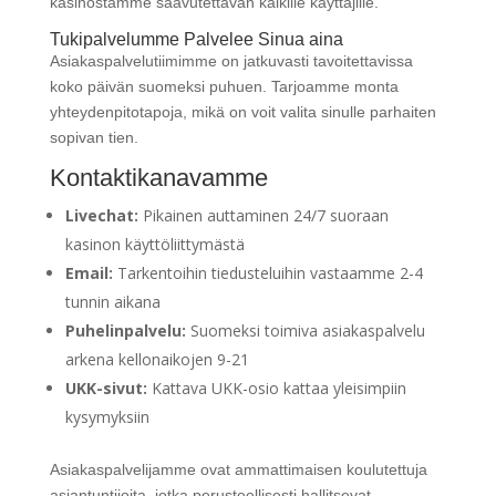
kasinostamme saavutettavan kaikille käyttäjille.
Tukipalvelumme Palvelee Sinua aina
Asiakaspalvelutiimimme on jatkuvasti tavoitettavissa
koko päivän suomeksi puhuen. Tarjoamme monta
yhteydenpitotapoja, mikä on voit valita sinulle parhaiten
sopivan tien.
Kontaktikanavamme
Livechat:
Pikainen auttaminen 24/7 suoraan
kasinon käyttöliittymästä
Email:
Tarkentoihin tiedusteluihin vastaamme 2-4
tunnin aikana
Puhelinpalvelu:
Suomeksi toimiva asiakaspalvelu
arkena kellonaikojen 9-21
UKK-sivut:
Kattava UKK-osio kattaa yleisimpiin
kysymyksiin
Asiakaspalvelijamme ovat ammattimaisen koulutettuja
asiantuntijoita, jotka perusteellisesti hallitsevat