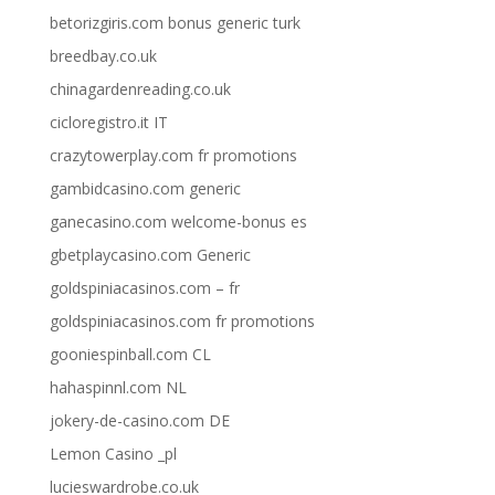
betorizgiris.com bonus generic turk
breedbay.co.uk
chinagardenreading.co.uk
cicloregistro.it IT
crazytowerplay.com fr promotions
gambidcasino.com generic
ganecasino.com welcome-bonus es
gbetplaycasino.com Generic
goldspiniacasinos.com – fr
goldspiniacasinos.com fr promotions
gooniespinball.com CL
hahaspinnl.com NL
jokery-de-casino.com DE
Lemon Casino _pl
lucieswardrobe.co.uk