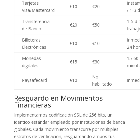
Tarjetas
Insta
€10
€20
Visa/Mastercard
/ 1-3 d
Transferencia
1-5 d 
€20
€50
de Banco
trabaj
Billeteras
Inmedi
€10
€10
Electrónicas
24 ho
Monedas
15-60
€15
€30
digitales
minut
No
Paysafecard
€10
Inmed
habilitado
Resguardo en Movimientos
Financieras
Implementamos codificación SSL de 256 bits, un
idéntico estándar empleado por instituciones de banca
globales. Cada movimiento transcurre por múltiples
estratos de verificación, resguardando ambos tus