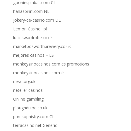
gooniespinball.com CL
hahaspinnl.com NL
jokery-de-casino.com DE
Lemon Casino _pl
lucieswardrobe.co.uk
marketbosworthbrewery.co.uk
mejores casinos – ES
monkeyzinocasinos com es promotions
monkeyzinocasinos.com fr
nesrf.org.uk
neteller casinos
Online gambling
ploughduloe.co.uk
puresophistry.com CL
terracasino.net Generic