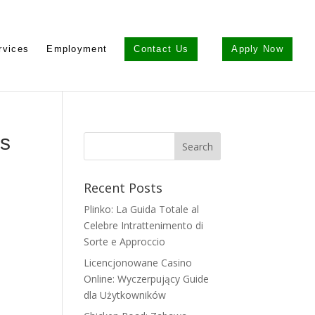
rvices
Employment
Contact Us
Apply Now
os
Recent Posts
Plinko: La Guida Totale al
Celebre Intrattenimento di
Sorte e Approccio
Licencjonowane Casino
Online: Wyczerpujący Guide
dla Użytkowników