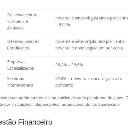
Desenvolvedores
noventa e cinco vírgula cinco por cent
Europeus e
– 97.2%
Asiáticos
Desenvolvedores
noventa e sete vírgula oito por cento –
Certificados
noventa e nove vírgula um por cento
Empresas
98,2% – 99,5%
Especializados
Sistemas
92.0% – noventa e cinco vírgula oito
Internacionais
por cento
esenta um parâmetro crucial na análise de cada plataforma de jogos. 
te por instituições independentes, proporcionando transparência e
stão Financeiro