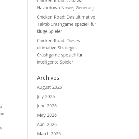
Chicken Road: Zabawa
Hazardowa Nowej Generacji
Chicken Road: Das ultimative
Taktik-Crashgame speziell für
kluge Spieler
Chicken Road: Dieses
ultimative Strategie-
Crashgame speziell für
intelligente Spieler
Archives
August 2026
July 2026
June 2026
ne
-se
May 2026
April 2026
a
March 2026