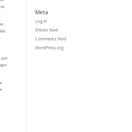
cia
Meta
Log in
em
Entries feed
ida
Comments feed
WordPress.org
s por
papo
de
de