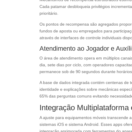
Cada patamar desbloqueia privilégios incrementa
prioritário.
Os pontos de recompensa são agregados proporc
fundos de aposta ou empregados para participaçã
através de interfaces de controle individuais disp
Atendimento ao Jogador e Auxíl
O área de atendimento opera em múltiplos canais 
dia, sete dias por ciclo, com operadores capacit
permanece sob de 90 segundos durante horários
A base de dados integrada contém centenas de t
identidade e explicações sobre mecânicas especí
65% das perguntas comuns evitando necessidade 
Integração Multiplataforma 
A ajuste para equipamentos móveis transcende a 
sistemas iOS e sistema Android. Esses apps ofe
integração aprimorada com ferramentas do apare