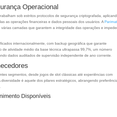
urança Operacional
rabalham sob estritos protocolos de segurança criptografada, aplican
odas as operações financeiras e dados pessoais dos usuários. A
Parima
m várias camadas que garantem a integridade das operações e imped
ificados internacionalmente, com backup geográfica que garante
mpo de atividade médio da base técnica ultrapassa 99,7%, um número
ndo dados auditados de supervisão independente de ano corrente.
necedores
entes segmentos, desde jogos de slot clássicas até experiências com
 A diversidade é aquele dos pilares estratégicos, abrangendo preferênci
.
enimento Disponíveis