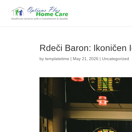
Rdeči Baron: Ikoničen I
by
templatetime
|
May 21, 2026
|
Uncategorized