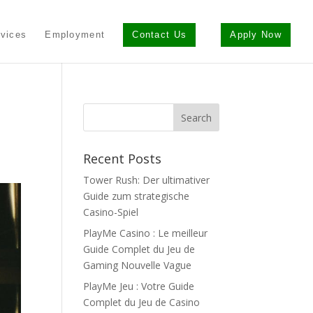
vices
Employment
Contact Us
Apply Now
Recent Posts
Tower Rush: Der ultimativer
Guide zum strategische
Casino-Spiel
PlayMe Casino : Le meilleur
Guide Complet du Jeu de
Gaming Nouvelle Vague
PlayMe Jeu : Votre Guide
Complet du Jeu de Casino