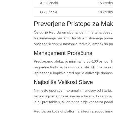
A / K Znaki
15 kredit
Q / J Znaki
10 kredit
Preverjene Pristope za Ma
Četudi je Red Baron slot na iger in ne terja posebn
Razumevanje nestanovitnosti je bistvenega pomena
obsežnejši dobitki nastopijo redkeje, ampak so 
Management Proračuna
Predlagamo alokacijo minimalno 50-100 osnovnih s
nagradne funkcije, ki so po statistiki ključne za re
izpraznenju kapitala pred opcijo aktivacije donos
Najboljša Velikost Stave
Namesto uporabe maksimalnih vnosov od štarta, 
razpoložljivega proračuna na rotacijo) do zagona
je bil profitabilen, ali ohranite nižje vnose za pod
Red Baron kot slot platforma integrira zgodovinsk