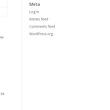
Meta
Log in
Entries feed
Comments feed
WordPress.org
 se
e
 če