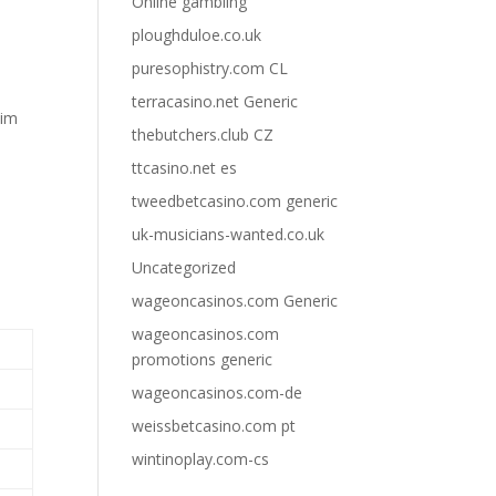
Online gambling
ploughduloe.co.uk
puresophistry.com CL
terracasino.net Generic
vim
thebutchers.club CZ
ttcasino.net es
tweedbetcasino.com generic
uk-musicians-wanted.co.uk
Uncategorized
wageoncasinos.com Generic
wageoncasinos.com
promotions generic
wageoncasinos.com-de
weissbetcasino.com pt
wintinoplay.com-cs