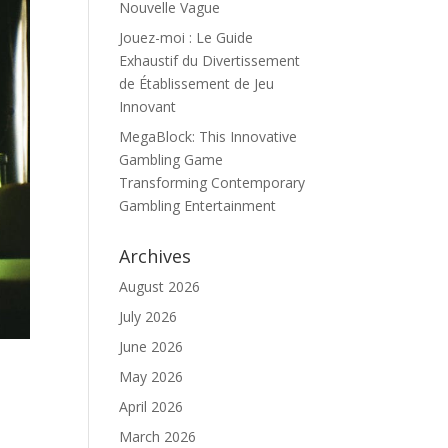
Nouvelle Vague
Jouez-moi : Le Guide
Exhaustif du Divertissement
de Établissement de Jeu
Innovant
MegaBlock: This Innovative
Gambling Game
Transforming Contemporary
Gambling Entertainment
Archives
August 2026
July 2026
June 2026
May 2026
April 2026
March 2026