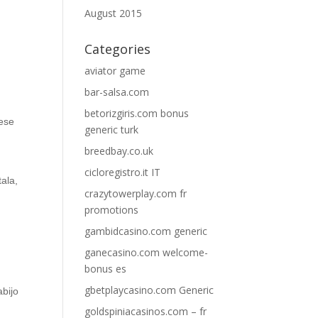
August 2015
Categories
aviator game
bar-salsa.com
betorizgiris.com bonus
nese
generic turk
breedbay.co.uk
cicloregistro.it IT
tala,
crazytowerplay.com fr
promotions
gambidcasino.com generic
ganecasino.com welcome-
bonus es
gbetplaycasino.com Generic
bijo
goldspiniacasinos.com – fr