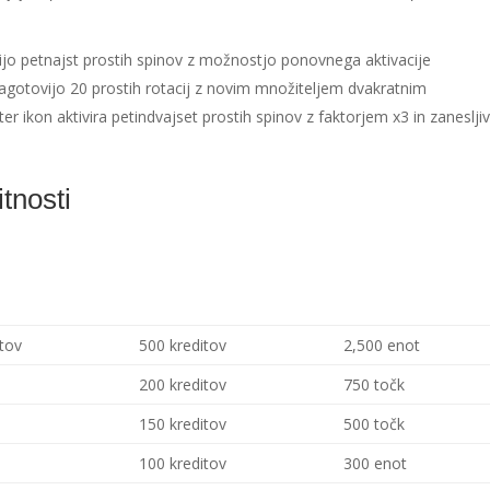
ijo petnajst prostih spinov z možnostjo ponovnega aktivacije
zagotovijo 20 prostih rotacij z novim množiteljem dvakratnim
ter ikon aktivira petindvajset prostih spinov z faktorjem x3 in zaneslji
itnosti
itov
500 kreditov
2,500 enot
200 kreditov
750 točk
150 kreditov
500 točk
100 kreditov
300 enot